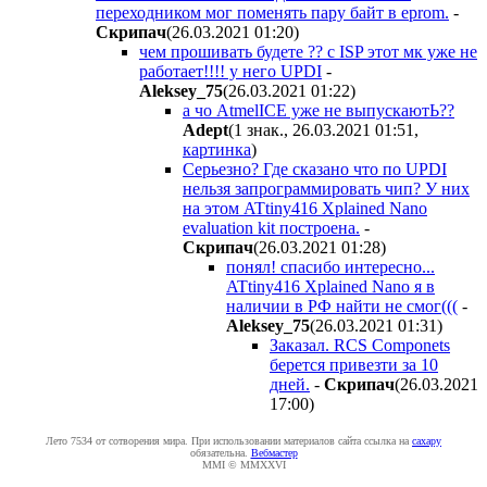
переходником мог поменять пару байт в eprom.
-
Cкpипaч
(26.03.2021 01:20
)
чем прошивать будете ?? с ISP этот мк уже не
работает!!!! у него UPDI
-
Aleksey_75
(26.03.2021 01:22
)
а чо AtmelICE уже не выпускаютЬ??
Adept
(1 знак., 26.03.2021 01:51
,
картинка
)
Серьезно? Где сказано что по UPDI
нельзя запрограммировать чип? У них
на этом ATtiny416 Xplained Nano
evaluation kit построена.
-
Cкpипaч
(26.03.2021 01:28
)
понял! спасибо интересно...
ATtiny416 Xplained Nano я в
наличии в РФ найти не смог(((
-
Aleksey_75
(26.03.2021 01:31
)
Заказал. RCS Componets
берется привезти за 10
дней.
-
Cкpипaч
(26.03.2021
17:00
)
Лето 7534 от сотворения мира. При использовании материалов сайта ссылка на
caxapу
обязательна.
Вебмастер
MMI © MMXXVI