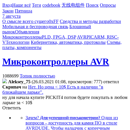
Вход
Наше всё
Теги
codebook
无线电组件
Поиск
Опросы
Закон
Пятница
7 августа
О смысле всего сущего
0xFF
Средства и методы разработки
Мобильная и беспроводная связь
Блошиный
рынок
Объявления
Микроконтроллеры
PLD, FPGA, DSP
AVR
PIC
ARM, RISC-
V
Технологии
Кибернетика, автоматика, протоколы
Схемы,
платы, компоненты
Микроконтроллеры AVR
1088699
Топик полностью
Aleksey_75
(26.03.2021 01:08, просмотров: 777)
ответил
Cкpипaч
на
Нет. Но цена < 10$ Есть в наличии "в
ближайшем ларьке".
ну для начала купите PICKIT4 потом будете покупать в любом
ларьке за < 10$
Ответить
Зачем?
Для успешной писькометрии?
Один из
вопросов - доступность для камня ПО в стиле
AVRDUDE. Чтобы наладчик с копеечным