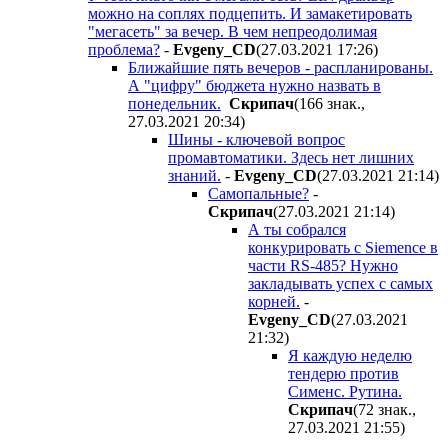
можно на соплях подцепить. И замакетировать
"мегасеть" за вечер. В чем непреодолимая
проблема?
-
Evgeny_CD
(27.03.2021 17:26
)
Ближайшие пять вечеров - распланированы.
А "цифру" бюджета нужно назвать в
понедельник.
Cкpипaч
(166 знак.,
27.03.2021 20:34
)
Шины - ключевой вопрос
промавтоматики. Здесь нет лишних
знаний.
-
Evgeny_CD
(27.03.2021 21:14
)
Самопальные?
-
Cкpипaч
(27.03.2021 21:14
)
А ты собрался
конкурировать с Siemence в
части RS-485? Нужно
закладывать успех с самых
корней.
-
Evgeny_CD
(27.03.2021
21:32
)
Я каждую неделю
тендерю против
Сименс. Рутина.
Cкpипaч
(72 знак.,
27.03.2021 21:55
)