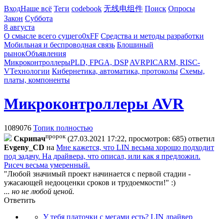
Вход
Наше всё
Теги
codebook
无线电组件
Поиск
Опросы
Закон
Суббота
8 августа
О смысле всего сущего
0xFF
Средства и методы разработки
Мобильная и беспроводная связь
Блошиный
рынок
Объявления
Микроконтроллеры
PLD, FPGA, DSP
AVR
PIC
ARM, RISC-
V
Технологии
Кибернетика, автоматика, протоколы
Схемы,
платы, компоненты
Микроконтроллеры AVR
1089076
Топик полностью
пророк
Cкpипaч
(27.03.2021 17:22, просмотров: 685)
ответил
Evgeny_CD
на
Мне кажется, что LIN весьма хорошо подходит
под задачу. На драйвера, что описал, или как я предложил.
Рисеч весьма умеренный.
"Любой значимый проект начинается с первой стадии -
ужасающей недооценки сроков и трудоемкости!" :)
... но не любой ценой.
Ответить
У тебя платочки с мегами есть? LIN драйвер