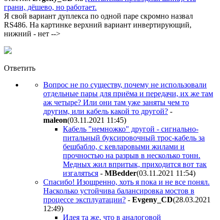
грани, дёшево, но работает.
Я свой вариант дуплекса по одной паре скромно назвал
RS486. На картинке верхний вариант инвертирующий,
нижний - нет -->
Ответить
Вопрос не по существу, почему не использовали
отдельные пары для приёма и передачи, их же там
аж четыре? Или они там уже заняты чем то
другим, или кабель какой то другой?
-
maleon
(03.11.2021 11:45
)
Кабель "немножко" другой - сигнально-
питальный буксировочный трос-кабель за
бешбабло, с кевларовыми жилами и
прочностью на разрыв в несколько тонн.
Медных жил впритык, приходится вот так
изгаляться
-
MBedder
(03.11.2021 11:54
)
Спасибо! Изощренно, хоть я пока и не все понял.
Насколько устойчива балансировка мостов в
процессе эксплуатации?
-
Evgeny_CD
(28.03.2021
12:49
)
Идея та же, что в аналоговой