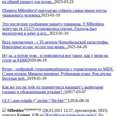
на общий провод для подав...
2023-03-23
[Памяти MBedder'а] предлагаю собрать самые яркие посты
уважаемого человека.
2023-01-10
Это последнее сообщение нашего товарища. У MBedderа
через час (в 15:17) остановилось сердце. Господь был
милосерден к нему и его...
2023-01-10
Всех причастных - с 35-летием Чернобыльской катастрофы.
Некоторые из нас до сих пор живы...
2021-04-26
Ну да, а потом хуяк - и появляются вот такие, как у меня на
столе за $1000
2020-06-19
Ретро - цифровой стереоревербератор с управлением по MIDI.
С ним играли Машина времени, Рубиновая атака, Рок-ателье,
Веселые реб...
2019-01-19
Как же это он тебе из травмпункта напишет с выбитыми
глазами и обожженными руками? :))
2017-03-07
GCC: asm volatile (".incbin \"file.bin\"");
2016-08-16
терминатор
MBedder
(28.03.2021 12:37, просмотров: 1833)
ответил
Evgeny_CD
на
[Китайская проводная шина]. На