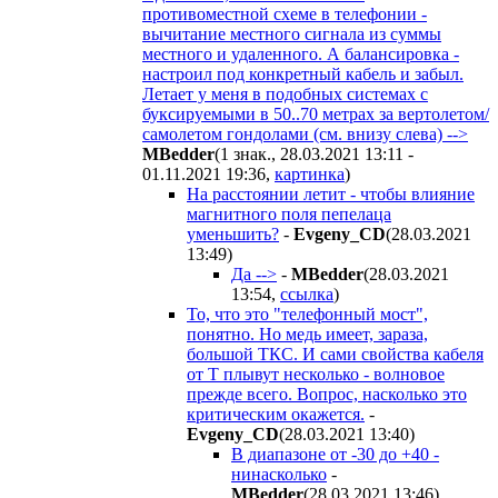
противоместной схеме в телефонии -
вычитание местного сигнала из суммы
местного и удаленного. А балансировка -
настроил под конкретный кабель и забыл.
Летает у меня в подобных системах с
буксируемыми в 50..70 метрах за вертолетом/
самолетом гондолами (см. внизу слева) -->
MBedder
(1 знак., 28.03.2021 13:11 -
01.11.2021 19:36
,
картинка
)
На расстоянии летит - чтобы влияние
магнитного поля пепелаца
уменьшить?
-
Evgeny_CD
(28.03.2021
13:49
)
Да -->
-
MBedder
(28.03.2021
13:54
,
ссылка
)
То, что это "телефонный мост",
понятно. Но медь имеет, зараза,
большой ТКС. И сами свойства кабеля
от Т плывут несколько - волновое
прежде всего. Вопрос, насколько это
критическим окажется.
-
Evgeny_CD
(28.03.2021 13:40
)
В диапазоне от -30 до +40 -
нинасколько
-
MBedder
(28.03.2021 13:46
)