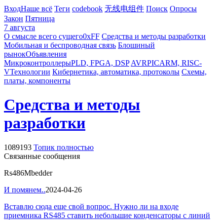
Вход
Наше всё
Теги
codebook
无线电组件
Поиск
Опросы
Закон
Пятница
7 августа
О смысле всего сущего
0xFF
Средства и методы разработки
Мобильная и беспроводная связь
Блошиный
рынок
Объявления
Микроконтроллеры
PLD, FPGA, DSP
AVR
PIC
ARM, RISC-
V
Технологии
Кибернетика, автоматика, протоколы
Схемы,
платы, компоненты
Средства и методы
разработки
1089193
Топик полностью
Связанные сообщения
Rs486
Mbedder
И помянем..
2024-04-26
Вставлю сюда еще свой вопрос. Нужно ли на входе
приемника RS485 ставить небольшие конденсаторы с линий