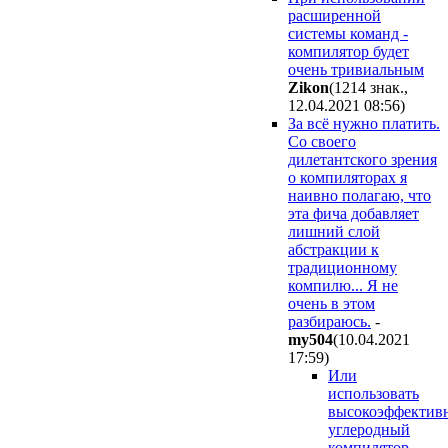
расширенной
системы команд -
компилятор будет
очень тривиальным
Zikon
(1214 знак.,
12.04.2021 08:56
)
За всё нужно платить.
Со своего
дилетантского зрения
о компиляторах я
наивно полагаю, что
эта фича добавляет
лишний слой
абстракции к
традиционному
компилю... Я не
очень в этом
разбираюсь.
-
my504
(10.04.2021
17:59
)
Или
использовать
высокоэффектив
углеродный
компилятор.
-