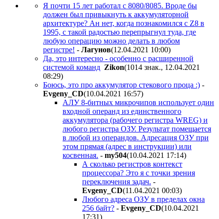
Я почти 15 лет работал с 8080/8085. Вроде бы
должен был привыкнуть к аккумуляторной
архитектуре? Ан нет, когда познакомился с Z8 в
1995, с такой радостью перепрыгнул туда, где
любую операцию можно делать в любом
регистре!
-
Лaгyнoв
(12.04.2021 10:00
)
Да, это интересно - особенно с расширенной
системой команд
Zikon
(1014 знак., 12.04.2021
08:29
)
Боюсь, это про аккумулятор стекового проца :)
-
Evgeny_CD
(10.04.2021 16:57
)
АЛУ 8-битных микрочипов использует один
входной операнд из единственного
аккумулятора (рабочего регистра WREG) и
любого регистра ОЗУ. Результат помещается
в любой из операндов. Адресация ОЗУ при
этом прямая (адрес в инструкции) или
косвенная.
-
my504
(10.04.2021 17:14
)
А сколько регистров контекст
процессора? Это я с точки зрения
переключения задач.
-
Evgeny_CD
(11.04.2021 00:03
)
Любого адреса ОЗУ в пределах окна
256 байт?
-
Evgeny_CD
(10.04.2021
17:31
)