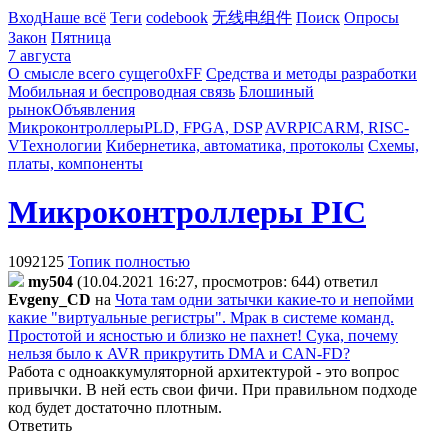
Вход
Наше всё
Теги
codebook
无线电组件
Поиск
Опросы
Закон
Пятница
7 августа
О смысле всего сущего
0xFF
Средства и методы разработки
Мобильная и беспроводная связь
Блошиный
рынок
Объявления
Микроконтроллеры
PLD, FPGA, DSP
AVR
PIC
ARM, RISC-
V
Технологии
Кибернетика, автоматика, протоколы
Схемы,
платы, компоненты
Микроконтроллеры PIC
1092125
Топик полностью
my504
(10.04.2021 16:27, просмотров: 644)
ответил
Evgeny_CD
на
Чота там одни затычки какие-то и непойми
какие "виртуальные регистры". Мрак в системе команд.
Простотой и ясностью и близко не пахнет! Сука, почему
нельзя было к AVR прикрутить DMA и CAN-FD?
Работа с одноаккумуляторной архитектурой - это вопрос
привычки. В ней есть свои фичи. При правильном подходе
код будет достаточно плотным.
Ответить