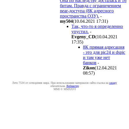
Она по наследству досталась и 16
битам. Правда с ограничением
near-доступа (8К адресного
пространства ОЗУ).
-
my504
(10.04.2021 17:31
)
Так, что-то я определенно
упустил.
-
Evgeny_CD
(10.04.2021
17:35
)
8К прямая адресация
- это для pic24 и dspic
и там уже нет
банков
-
Zikon
(12.04.2021
08:57
)
Лето 7534 от сотворения мира. При использовании материалов сайта ссылка на
caxapу
обязательна.
Вебмастер
MMI © MMXXVI