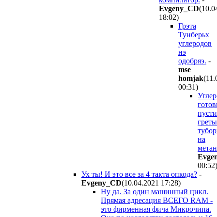
Evgeny_CD
(10.0
18:02
)
Грэта
Тунберьх
углеродов
нэ
одобряэ.
-
mse
homjak
(11.
00:31
)
Угле
гото
пусти
грет
тубор
на
метан
Evge
00:52
Ух ты! И это все за 4 такта опкода?
-
Evgeny_CD
(10.04.2021 17:28
)
Ну да. За один машинный цикл.
Прямая адресация ВСЕГО RAM -
это фирменная фича Микрочипа.