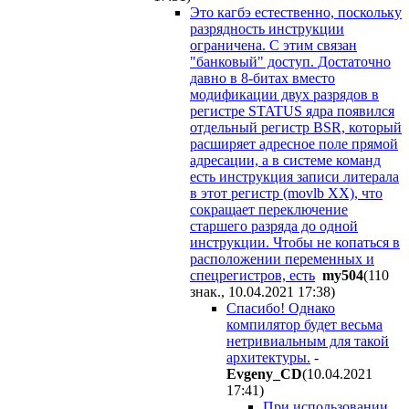
Это кагбэ естественно, поскольку
разрядность инструкции
ограничена. С этим связан
"банковый" доступ. Достаточно
давно в 8-битах вместо
модификации двух разрядов в
регистре STATUS ядра появился
отдельный регистр BSR, который
расширяет адресное поле прямой
адресации, а в системе команд
есть инструкция записи литерала
в этот регистр (movlb XX), что
сокращает переключение
старшего разряда до одной
инструкции. Чтобы не копаться в
расположении переменных и
спецрегистров, есть
my504
(110
знак., 10.04.2021 17:38
)
Спасибо! Однако
компилятор будет весьма
нетривиальным для такой
архитектуры.
-
Evgeny_CD
(10.04.2021
17:41
)
При использовании