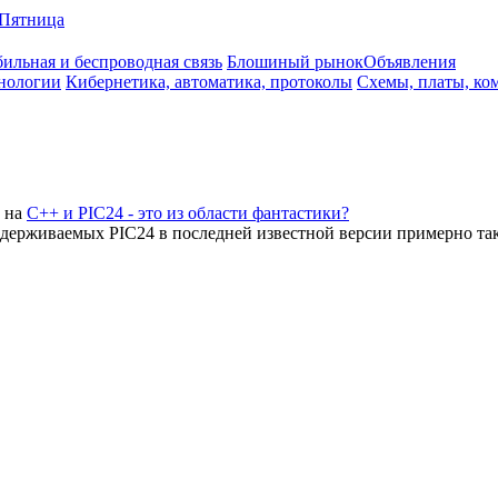
Пятница
ильная и беспроводная связь
Блошиный рынок
Объявления
нологии
Кибернетика, автоматика, протоколы
Схемы, платы, ко
на
C++ и PIC24 - это из области фантастики?
оддерживаемых PIC24 в последней известной версии примерно та