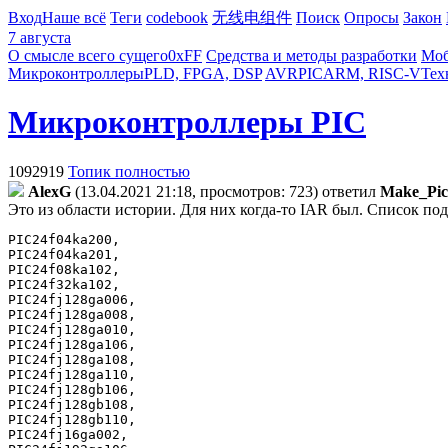
Вход
Наше всё
Теги
codebook
无线电组件
Поиск
Опросы
Закон
7 августа
О смысле всего сущего
0xFF
Средства и методы разработки
Моб
Микроконтроллеры
PLD, FPGA, DSP
AVR
PIC
ARM, RISC-V
Тех
Микроконтроллеры PIC
1092919
Топик полностью
AlexG
(13.04.2021 21:18, просмотров: 723)
ответил
Make_Pic
Это из области истории. Для них когда-то IAR был. Список п
PIC24f04ka200,

PIC24f04ka201,

PIC24f08ka102,

PIC24f32ka102,

PIC24fj128ga006,

PIC24fj128ga008,

PIC24fj128ga010,

PIC24fj128ga106,

PIC24fj128ga108,

PIC24fj128ga110,

PIC24fj128gb106,

PIC24fj128gb108,

PIC24fj128gb110,

PIC24fj16ga002,
