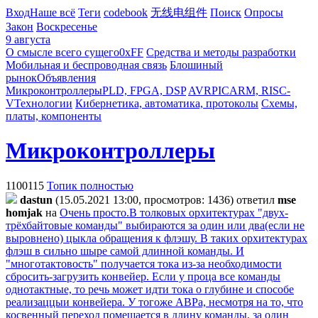
Вход
Наше всё
Теги
codebook
无线电组件
Поиск
Опросы
Закон
Воскресенье
9 августа
О смысле всего сущего
0xFF
Средства и методы разработки
Мобильная и беспроводная связь
Блошиный
рынок
Объявления
Микроконтроллеры
PLD, FPGA, DSP
AVR
PIC
ARM, RISC-
V
Технологии
Кибернетика, автоматика, протоколы
Схемы,
платы, компоненты
Микроконтроллеры
1100115
Топик полностью
dastun
(15.05.2021 13:00, просмотров: 1436)
ответил
mse
homjak
на
Очень просто.В толковых орхитектурах "двух-
трёхбайтовые команды" выбираются за один или два(если не
выровнено) цыкла обращения к флэшу. В таких орхитектурах
флэш в сильно шыре самой длинной команды. И
"многотактовость" получается тока из-за необходимости
сбросить-загрузить конвейер. Если у проца все команды
однотактные, то речь может идти тока о глубине и способе
реализаццыи конвейера. У тогоже АВРа, несмотря на то, что
косвенный переход помещается в длину команды, за один