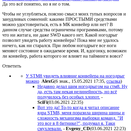
Да это всё понятно, но я не о том.
Чтобы не углубляться, поясню смысл моих тупых вопросов и
занудливых сомнений: какими ПРОСТЫМИ средствами
можно удостовериться, есть в МК конвейер или нет? В
данном случае средства ограничены программками, потому
что ни житага, ни даже SWD какого нет. Какой ногодрыг
позволит увидеть работу конвейера? Пока мне не удалось
ничего, как ни старался. При любом ногодрыге все ноги
меняют состояние в ожидаемое время. И, вдогонку, возможен
ли конвейер, работа которого не влияет на тайминги вовсе?
Ответить
У STM8 увидеть влияние конвейера на ногодрыг
можно
AlexG
(6 знак., 15.05.2021 17:35
,
ссылка
)
Недавно делал шим ногодрыгом на стм8. Ну
да, есть там некая нелинейность, но всё
получилось без особых хлопот.
-
SciFi
(03.06.2021 22:35
)
Вот это да! То-то когда я читал описание
ядра STM8, меня поразила ширина шины и
сложность механизма выборки команд. "И
это все в 8 битнике?", подумал я. Таки
смухлевали.
-
Evgeny_CD
(03.06.2021 22:23
)