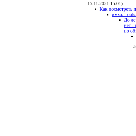
15.11.2021 15:01
)
Как посмотреть 
имхо: Tools-
До ле
нет -
по об
Л