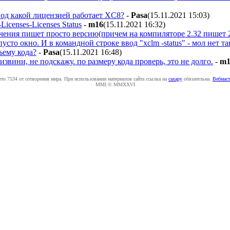
под какой лицензией работает XC8?
-
Pasa
(15.11.2021 15:03
)
Licenses-Licenses Status
-
m16
(15.11.2021 16:32
)
чения пишет просто версию(причем на компиляторе 2.32 пишет 2
 пусто окно. И в командной строке ввод "xclm -status" - мол нет 
ъему кода?
-
Pasa
(15.11.2021 16:48
)
извини, не подскажу. по размеру кода проверь, это не долго.
-
m1
ето 7534 от сотворения мира. При использовании материалов сайта ссылка на
caxapу
обязательна.
Вебмаст
MMI © MMXXVI