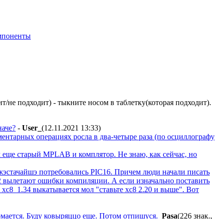
мпоненты
т/не подходит) - тыкните носом в таблетку(которая подходит).
наче?
-
User_
(12.11.2021 13:33
)
ментарных операциях росла в два-четыре раза (по осциллографу
м еще старый MPLAB и комплятор. Не знаю, как сейчас, но
 жэстачайшэ потребовались PIC16. Причем люди начали писать
2 вылетают ошибки компиляции. А если изначально поставить
xc8_1.34 выкатывается мол "ставьте xc8 2.20 и выше". Вот
ломается. Буду ковыряццо еще. Потом отпишуся.
Pasa
(226 знак.,