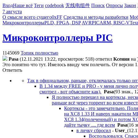
Вход
Наше всё
Теги
codebook
无线电组件
Поиск
Опросы
Закон
7 августа
О смысле всего сущего
0xFF
Средства и методы разработки
Моб
Микроконтроллеры
PLD, FPGA, DSP
AVR
PIC
ARM, RISC-V
Тех
Микроконтроллеры PIC
1145069
Топик полностью
Pasa
(12.11.2021 13:22, просмотров: 518)
ответил
Kceния
на
Это понятно что тут. Имелось ввиду чем полечить. От версии 1
Ответить
Так в официальном, раньше, отключалась только опт
В 1.34 между FREE и PRO - у меня лично полу
смотрел - вот объясните как).
Pasa
(93 знак., 
Я полностью перешел на кортексы, неско
раньше всё через торрент во всем извест
Кортексы - это замечательно. Пол
на XC8 1.33 И наверх накатили M
XC8 1.34(полеченный) и потом XC8
дайте тычку .... где всем
Pasa
(16 з
в личку сбросил
-
User_
(12.1
Воспользовался. Спаси