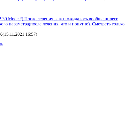
.30 Mode ?) После лечения, как и ожидалось вообще ничего
такого параметра(после лечения, что и понятно). Смотреть только
6
(15.11.2021 16:57
)
ер