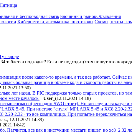
Пятница
ильная и беспроводная связь
Блошиный рынок
Объявления
нологии
Кибернетика, автоматика, протоколы
Схемы, платы, ко
Тут вроде
.34 таблетка подходит? Если не подходит(хотя пишут что подходи
имизация после какого-то времени, а так все работает. Сейчас и
чалась большая разница в объеме кода и скорость работы на эле
12.11.2021 13:50
)
лько лет назад. В PIC поддержка только старых проектов, но та
ном месте качалось.
-
User_
(12.11.2021 14:18
)
ностью согласен(чего один SWO стоит). Но вот случился казус и
PLABX 5.45. При инстале "снуля" MPLABX 5.45 и XC8 2.20-2.3
 2.20-2.32 - то все компилиццо. При попытке переключиться на 
нак., 12.11.2021 14:39
)
1.2021 14:42
)
бо. Патчится, все как в инстукции мессаги пишет, но xc8_2.32 