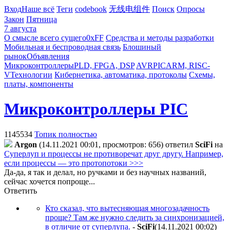
Вход
Наше всё
Теги
codebook
无线电组件
Поиск
Опросы
Закон
Пятница
7 августа
О смысле всего сущего
0xFF
Средства и методы разработки
Мобильная и беспроводная связь
Блошиный
рынок
Объявления
Микроконтроллеры
PLD, FPGA, DSP
AVR
PIC
ARM, RISC-
V
Технологии
Кибернетика, автоматика, протоколы
Схемы,
платы, компоненты
Микроконтроллеры PIC
1145534
Топик полностью
Argon
(14.11.2021 00:01, просмотров: 656)
ответил
SciFi
на
Суперлуп и процессы не противоречат друг другу. Например,
если процессы — это протопотоки >>>
Да-да, я так и делал, но ручками и без научных названий,
сейчас хочется попроще...
Ответить
Кто сказал, что вытесняющая многозадачность
проще? Там же нужно следить за синхронизацией,
в отличие от суперлупа.
-
SciFi
(14.11.2021 00:02
)