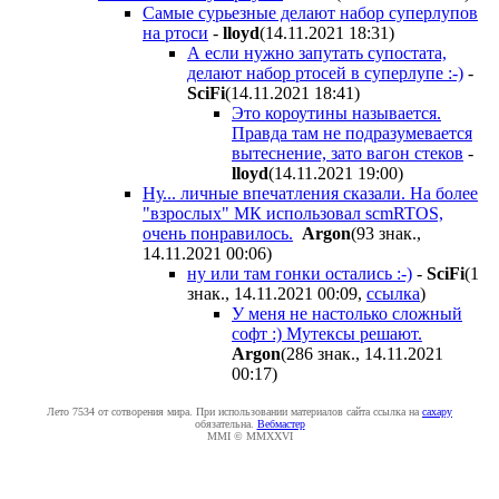
Самые сурьезные делают набор суперлупов
на ртоси
-
lloyd
(14.11.2021 18:31
)
А если нужно запутать супостата,
делают набор ртосей в суперлупе :-)
-
SciFi
(14.11.2021 18:41
)
Это короутины называется.
Правда там не подразумевается
вытеснение, зато вагон стеков
-
lloyd
(14.11.2021 19:00
)
Ну... личные впечатления сказали. На более
"взрослых" МК использовал scmRTOS,
очень понравилось.
Argon
(93 знак.,
14.11.2021 00:06
)
ну или там гонки остались :-)
-
SciFi
(1
знак., 14.11.2021 00:09
,
ссылка
)
У меня не настолько сложный
софт :) Мутексы решают.
Argon
(286 знак., 14.11.2021
00:17
)
Лето 7534 от сотворения мира. При использовании материалов сайта ссылка на
caxapу
обязательна.
Вебмастер
MMI © MMXXVI