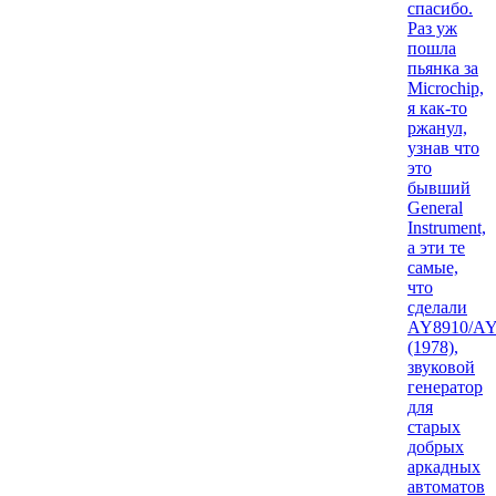
спасибо.
Раз уж
пошла
пьянка за
Microchip,
я как-то
ржанул,
узнав что
это
бывший
General
Instrument,
а эти те
самые,
что
сделали
AY8910/AY
(1978),
звуковой
генератор
для
старых
добрых
аркадных
автоматов