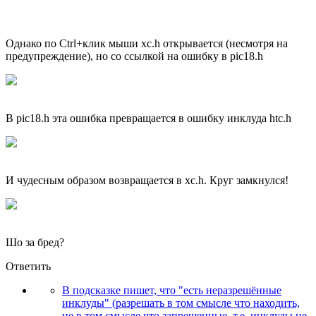
Однако по Ctrl+клик мыши xc.h открывается (несмотря на
предупреждение), но со ссылкой на ошибку в pic18.h
В pic18.h эта ошибка превращается в ошибку инклуда htc.h
И чудесным образом возвращается в xc.h. Круг замкнулся!
Шо за бред?
Ответить
В подсказке пишет, что "есть неразрешённые
инклуды" (разрешать в том смысле что находить,
не в том смысле что запрещенные, т.е. инклуды не