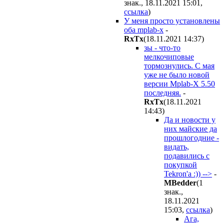
знак., 18.11.2021 15:01
,
ссылка
)
У меня просто установлены
оба mplab-x
-
RxTx
(18.11.2021 14:37
)
зы - что-то
мелкочиповые
тормознулись. С мая
уже не было новой
версии Mplab-X 5.50
последняя.
-
RxTx
(18.11.2021
14:43
)
Да и новости у
них майские да
прошлогодние -
видать,
подавились с
покупкой
Tekron'а :)) -->
-
MBedder
(1
знак.,
18.11.2021
15:03
,
ссылка
)
Ага,