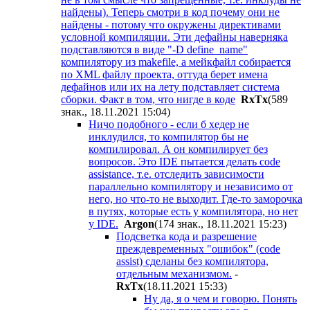
найдены). Теперь смотри в код почему они не
найдены - потому что окружены директивами
условной компиляции. Эти дефайны наверняка
подставляются в виде "-D define_name"
компилятору из makefile, а мейкфайл собирается
по XML файлу проекта, оттуда берет имена
дефайнов или их на лету подставляет система
сборки. Факт в том, что нигде в коде
RxTx
(589
знак., 18.11.2021 15:04
)
Ничо подобного - если б хедер не
инклудился, то компилятор бы не
компилировал. А он компилирует без
вопросов. Это IDE пытается делать code
assistance, т.е. отследить зависимости
параллельно компилятору и независимо от
него, но что-то не выходит. Где-то заморочка
в путях, которые есть у компилятора, но нет
у IDE.
Argon
(174 знак., 18.11.2021 15:23
)
Подсветка кода и разрешение
преждевременных "ошибок" (code
assist) сделаны без компилятора,
отдельным механизмом.
-
RxTx
(18.11.2021 15:33
)
Ну да, я о чем и говорю. Понять