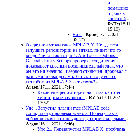
и
домашних
игровых
консолей
-
RxTx
(18.1
15:10
)
Вот!
-
Kpoк
(18.11.2021
06:57
)
Очередной чтоли глюк MPLAB X. Не удается
запушить репозиторий на гитхаб, пишет что-то
вроде "нет авторизации". А в Tools - Options -
General - Proxy Settings проверка соединения
показывает красный восклицательный знак, что
бы это ни значило. Фаервол отключен, пробовал с
разными провайдерами. Есть кто-то, у кого с
гитхабом из MPLAB X есть связь?
-
Argon
(17.11.2021 17:44
)
Какой еще репозиторий на гитхаб, что за
хипсторские замашки...
-
RxTx
(17.11.2021
17:52
)
Упс... Запустил плагин mcc (MPLAB code
configurator), проблема исчезла. Почему - хз, а
добавились всего лишь доп. функции с хедерами.
-
Argon
(16.11.2021 19:46
)
Упс-2... Перезапустил MPLAB X, проблема