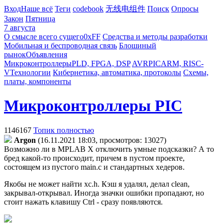
Вход
Наше всё
Теги
codebook
无线电组件
Поиск
Опросы
Закон
Пятница
7 августа
О смысле всего сущего
0xFF
Средства и методы разработки
Мобильная и беспроводная связь
Блошиный
рынок
Объявления
Микроконтроллеры
PLD, FPGA, DSP
AVR
PIC
ARM, RISC-
V
Технологии
Кибернетика, автоматика, протоколы
Схемы,
платы, компоненты
Микроконтроллеры PIC
1146167
Топик полностью
Argon
(16.11.2021 18:03, просмотров: 13027)
Возможно ли в MPLAB X отключить умные подсказки? А то
бред какой-то происходит, причем в пустом проекте,
состоящем из пустого main.c и стандартных хедеров.
Якобы не может найти xc.h. Кэш я удалял, делал clean,
закрывал-открывал. Иногда значки ошибки пропадают, но
стоит нажать клавишу Ctrl - сразу появляются.