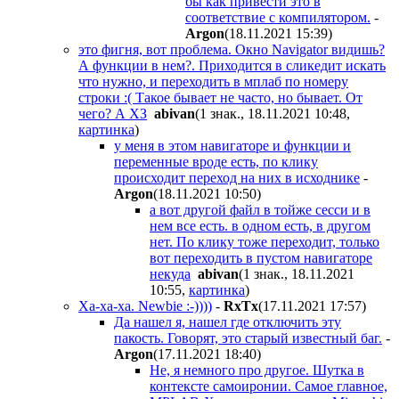
бы как привести это в
соответствие с компилятором.
-
Argon
(18.11.2021 15:39
)
это фигня, вот проблема. Окно Navigator видишь?
А функции в нем?. Приходится в сликедит искать
что нужно, и переходить в мплаб по номеру
строки :( Такое бывает не часто, но бывает. От
чего? А ХЗ
abivan
(1 знак., 18.11.2021 10:48
,
картинка
)
у меня в этом навигаторе и функции и
переменные вроде есть, по клику
происходит переход на них в исходнике
-
Argon
(18.11.2021 10:50
)
а вот другой файл в тойже сесси и в
нем все есть. в одном есть, в другом
нет. По клику тоже переходит, только
вот переходить в пустом навигаторе
некуда
abivan
(1 знак., 18.11.2021
10:55
,
картинка
)
Ха-ха-ха. Newbie :-))))
-
RxTx
(17.11.2021 17:57
)
Да нашел я, нашел где отключить эту
пакость. Говорят, это старый известный баг.
-
Argon
(17.11.2021 18:40
)
Не, я немного про другое. Шутка в
контексте самоиронии. Самое главное,