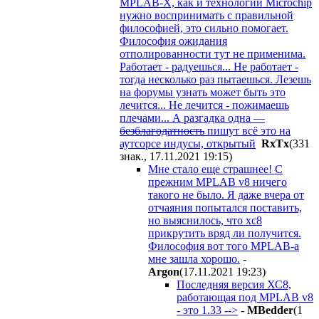
MPLAB-X, как и технологии Microchip
нужно воспринимать с правильной
философией, это сильно помогает.
Философия ожидания
отполированности тут не применима.
Работает - радуешься... Не работает -
тогда несколько раз пытаешься. Лезешь
на форумы узнать может быть это
лечится... Не лечится - пожимаешь
плечами... А разгадка одна —
безблагодатность
пишут всё это на
аутсорсе индусы, открытый
RxTx
(331
знак., 17.11.2021 19:15
)
Мне стало еще страшнее! С
прежним MPLAB v8 ничего
такого не было. Я даже вчера от
отчаяния попытался поставить,
но выяснилось, что xc8
прикрутить вряд ли получится.
Философия вот того MPLAB-а
мне зашла хорошо.
-
Argon
(17.11.2021 19:23
)
Последняя версия ХС8,
работающая под MPLAB v8
- это 1.33 -->
-
MBedder
(1