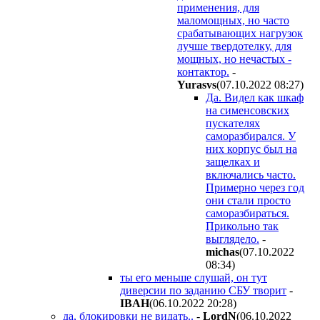
применения, для
маломощных, но часто
срабатывающих нагрузок
лучше твердотелку, для
мощных, но нечастых -
контактор.
-
Yurasvs
(07.10.2022 08:27
)
Да. Видел как шкаф
на сименсовских
пускателях
саморазбирался. У
них корпус был на
защелках и
включались часто.
Примерно через год
они стали просто
саморазбираться.
Прикольно так
выглядело.
-
michas
(07.10.2022
08:34
)
ты его меньше слушай, он тут
диверсии по заданию СБУ творит
-
IBAH
(06.10.2022 20:28
)
да, блокировки не видать..
-
LordN
(06.10.2022