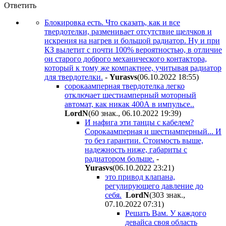
Ответить
Блокировка есть. Что сказать, как и все
твердотелки, разменивает отсутствие щелчков и
искрения на нагрев и большой радиатор. Ну и при
КЗ вылетит с почти 100% вероятностью, в отличие
ои старого доброго механического контактора,
который к тому же компактнее, учитывая радиатор
для твердотелки.
-
Yurasvs
(06.10.2022 18:55
)
сорокаамперная твердотелка легко
отключает шестиамперный моторный
автомат, как никак 400А в импульсе..
LordN
(60 знак., 06.10.2022 19:39
)
И нафига эти танцы с кабелем?
Сорокаамперная и шестиамперный... И
то без гарантии. Стоимость выше,
надежность ниже, габариты с
радиатором больше.
-
Yurasvs
(06.10.2022 23:21
)
это привод клапана,
регулирующего давление до
себя.
LordN
(303 знак.,
07.10.2022 07:31
)
Решать Вам. У каждого
девайса своя область