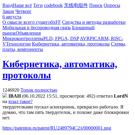
Вход
Наше всё
Теги
codebook
无线电组件
Поиск
Опросы
Закон
Четверг
6 августа
О смысле всего сущего
0xFF
Средства и методы разработки
Мобильная и беспроводная связь
Блошиный
рынок
Объявления
Микроконтроллеры
PLD, FPGA, DSP
AVR
PIC
ARM, RISC-
V
Технологии
Кибернетика, автоматика, протоколы
Схемы,
платы, компоненты
Кибернетика, автоматика,
протоколы
1246920
Топик полностью
IBAH
(06.10.2022 15:51, просмотров: 492)
ответил
LordN
на
юзал такое?
твердотелками пускал асинхроник, прекрасно работало. Я
думаю, что там пять твердотелок, и похоже даже блокировки
нет.
https://patenton.ru/patent/RU2489794C2/i/00000001.png