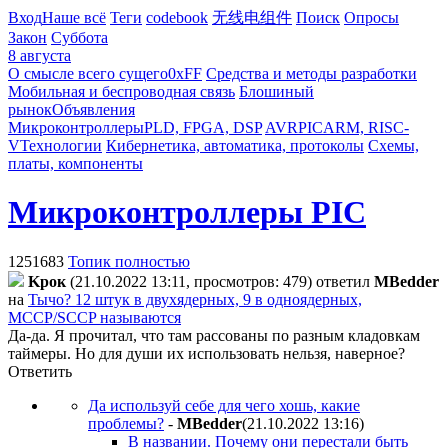
Вход
Наше всё
Теги
codebook
无线电组件
Поиск
Опросы
Закон
Суббота
8 августа
О смысле всего сущего
0xFF
Средства и методы разработки
Мобильная и беспроводная связь
Блошиный
рынок
Объявления
Микроконтроллеры
PLD, FPGA, DSP
AVR
PIC
ARM, RISC-
V
Технологии
Кибернетика, автоматика, протоколы
Схемы,
платы, компоненты
Микроконтроллеры PIC
1251683
Топик полностью
Kpoк
(21.10.2022 13:11, просмотров: 479)
ответил
MBedder
на
Тычо? 12 штук в двухядерных, 9 в одноядерных,
MCCP/SCCP называются
Да-да. Я прочитал, что там рассованы по разным кладовкам
таймеры. Но для души их использовать нельзя, наверное?
Ответить
Да используй себе для чего хошь, какие
проблемы?
-
MBedder
(21.10.2022 13:16
)
В названии. Почему они перестали быть