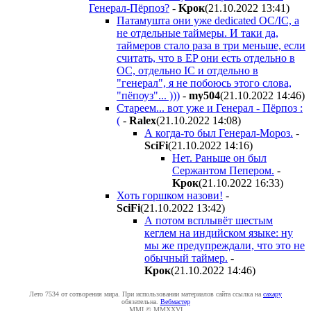
Генерал-Пёрпоз?
-
Kpoк
(21.10.2022 13:41
)
Патамушта они уже dedicated OC/IC, а
не отдельные таймеры. И таки да,
таймеров стало раза в три меньше, если
считать, что в EP они есть отдельно в
OC, отдельно IC и отдельно в
"генерал", я не побоюсь этого слова,
"пёпоуз"... )))
-
my504
(21.10.2022 14:46
)
Стареем... вот уже и Генерал - Пёрпоз :
(
-
Ralex
(21.10.2022 14:08
)
А когда-то был Генерал-Мороз.
-
SciFi
(21.10.2022 14:16
)
Нет. Раньше он был
Сержантом Пепером.
-
Kpoк
(21.10.2022 16:33
)
Хоть горшком назови!
-
SciFi
(21.10.2022 13:42
)
А потом всплывёт шестым
кеглем на индийском языке: ну
мы же предупреждали, что это не
обычный таймер.
-
Kpoк
(21.10.2022 14:46
)
Лето 7534 от сотворения мира. При использовании материалов сайта ссылка на
caxapу
обязательна.
Вебмастер
MMI © MMXXVI