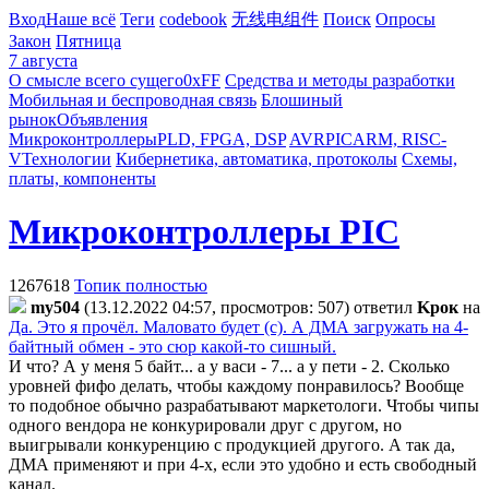
Вход
Наше всё
Теги
codebook
无线电组件
Поиск
Опросы
Закон
Пятница
7 августа
О смысле всего сущего
0xFF
Средства и методы разработки
Мобильная и беспроводная связь
Блошиный
рынок
Объявления
Микроконтроллеры
PLD, FPGA, DSP
AVR
PIC
ARM, RISC-
V
Технологии
Кибернетика, автоматика, протоколы
Схемы,
платы, компоненты
Микроконтроллеры PIC
1267618
Топик полностью
my504
(13.12.2022 04:57, просмотров: 507)
ответил
Kpoк
на
Да. Это я прочёл. Маловато будет (с). А ДМА загружать на 4-
байтный обмен - это сюр какой-то сишный.
И что? А у меня 5 байт... а у васи - 7... а у пети - 2. Сколько
уровней фифо делать, чтобы каждому понравилось? Вообще
то подобное обычно разрабатывают маркетологи. Чтобы чипы
одного вендора не конкурировали друг с другом, но
выигрывали конкуренцию с продукцией другого. А так да,
ДМА применяют и при 4-х, если это удобно и есть свободный
канал.