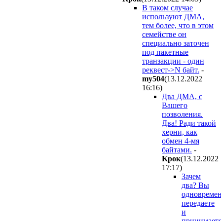
В таком случае
используют ДМА,
тем более, что в этом
семействе он
специально заточен
под пакетные
транзакции - один
реквест->N байт.
-
my504
(13.12.2022
16:16
)
Два ДМА, с
Вашего
позволения.
Два! Ради такой
херни, как
обмен 4-мя
байтами.
-
Kpoк
(13.12.2022
17:17
)
Зачем
два? Вы
одновреме
передаете
и
принимает