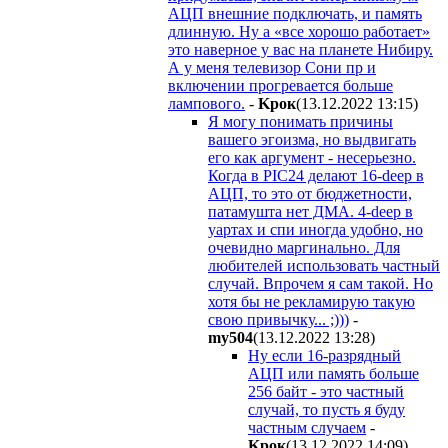
АЦП внешние подключать, и память
длинную. Ну а «все хорошо работает»
это наверное у вас на планете Нибиру.
А у меня телевизор Сони пр и
включении прогревается больше
лампового.
-
Kpoк
(13.12.2022 13:15
)
Я могу понимать причины
вашего эгоизма, но выдвигать
его как аргумент - несерьезно.
Когда в PIC24 делают 16-deep в
АЦП, то это от бюджетности,
патамушта нет ДМА. 4-deep в
уартах и спи иногда удобно, но
очевидно маргинально. Для
любителей использовать частный
случай. Впрочем я сам такой. Но
хотя бы не рекламирую такую
свою привычку... ;)))
-
my504
(13.12.2022 13:28
)
Ну если 16-разрядный
АЦП или память больше
256 байт - это частный
случай, то пусть я буду
частным случаем
-
Kpoк
(13.12.2022 14:09
)