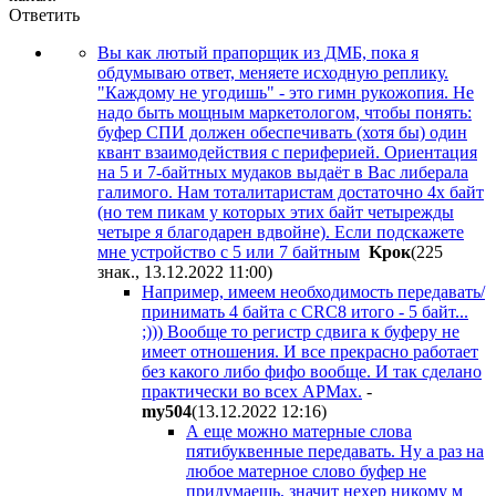
Ответить
Вы как лютый прапорщик из ДМБ, пока я
обдумываю ответ, меняете исходную реплику.
"Каждому не угодишь" - это гимн рукожопия. Не
надо быть мощным маркетологом, чтобы понять:
буфер СПИ должен обеспечивать (хотя бы) один
квант взаимодействия с периферией. Ориентация
на 5 и 7-байтных мудаков выдаёт в Вас либерала
галимого. Нам тоталитаристам достаточно 4х байт
(но тем пикам у которых этих байт четырежды
четыре я благодарен вдвойне). Если подскажете
мне устройство с 5 или 7 байтным
Kpoк
(225
знак., 13.12.2022 11:00
)
Например, имеем необходимость передавать/
принимать 4 байта с CRC8 итого - 5 байт...
;))) Вообще то регистр сдвига к буферу не
имеет отношения. И все прекрасно работает
без какого либо фифо вообще. И так сделано
практически во всех АРМах.
-
my504
(13.12.2022 12:16
)
А еще можно матерные слова
пятибуквенные передавать. Ну а раз на
любое матерное слово буфер не
придумаешь, значит нехер никому м