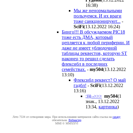
16:38
)
Мы же ненормальными
пользуемся. И их враги
тоже санкционируют...
-
SciFi
(13.12.2022 16:24
)
Бинго!!! В обсуждаемом PIC18
тоже есть ДМА, который
цепляется к любой периферии. И
даже не имеет ублюдочной
таблицы реквестов, которую ST
наконец то решил сделать
флексибл в последних
семействах.
-
my504
(13.12.2022
13:10
)
Флексибл реквест? О май
гадбл!
-
SciFi
(13.12.2022
13:16
)
;))) ->>>
my504
(1
знак., 13.12.2022
13:34
,
картинка
)
Лето 7534 от сотворения мира. При использовании материалов сайта ссылка на
caxapу
обязательна.
Вебмастер
MMI © MMXXVI