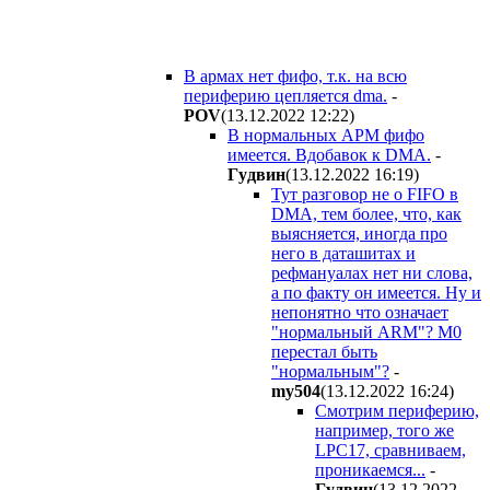
В армах нет фифо, т.к. на всю
периферию цепляется dma.
-
POV
(13.12.2022 12:22
)
В нормальных АРМ фифо
имеется. Вдобавок к DMA.
-
Гyдвин
(13.12.2022 16:19
)
Тут разговор не о FIFO в
DMA, тем более, что, как
выясняется, иногда про
него в даташитах и
рефмануалах нет ни слова,
а по факту он имеется. Ну и
непонятно что означает
"нормальный ARM"? M0
перестал быть
"нормальным"?
-
my504
(13.12.2022 16:24
)
Смотрим периферию,
например, того же
LPC17, сравниваем,
проникаемся...
-
Гyдвин
(13.12.2022