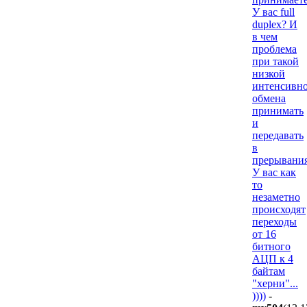
У вас full
duplex? И
в чем
проблема
при такой
низкой
интенсивн
обмена
принимать
и
передавать
в
прерывани
У вас как
то
незаметно
происходят
переходы
от 16
битного
АЦП к 4
байтам
"херни"...
))))
-