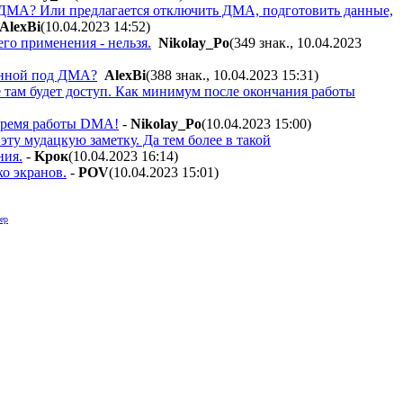
по ДМА? Или предлагается отключить ДМА, подготовить данные,
AlexBi
(10.04.2023 14:52
)
го применения - нельзя.
Nikolay_Po
(349 знак., 10.04.2023
ленной под ДМА?
AlexBi
(388 знак., 10.04.2023 15:31
)
 там будет доступ. Как минимум после окончания работы
 время работы DMA!
-
Nikolay_Po
(10.04.2023 15:00
)
эту мудацкую заметку. Да тем более в такой
ния.
-
Kpoк
(10.04.2023 16:14
)
о экранов.
-
POV
(10.04.2023 15:01
)
ер