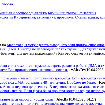
Суббота
ильная и беспроводная связь
Блошиный рынок
Объявления
нологии
Кибернетика, автоматика, протоколы
Схемы, платы, ко
o
на
Мало того, я могу сделать вывод, что если приложение ино
их целей. Никогда не переводил "if" как "даже". Для "даже" исп
 фрагмент для других приложений? Как это следует из английско
о если сильно хочется - нужно смотреть режимы работы ДМА и 
ут. Все приключения - на твоей совести.
-
=AlexD=
(10.04.2023 
спользуешь - значит, приложению требуется. Если требуется - знач
 2000 под ДМА, остальные 48 - для души. Проблем не было.
-
Kp
а. А то за перевод цепляешься. В переводе ясно сказано, что ес
зовать нельзя. Если фраза была про этот контроллер, то испол
становится недоступно для ядра?
-
AlexBi
(10.04.2023 14:27
)
 для чтения/записи из/в источник/назначение прямого доступа.