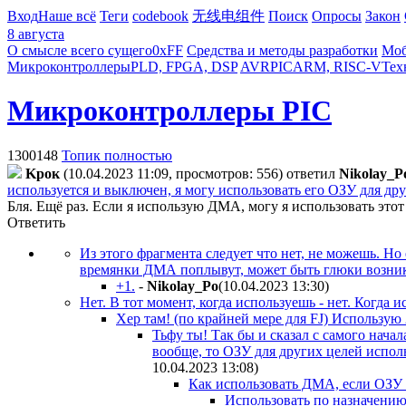
Вход
Наше всё
Теги
codebook
无线电组件
Поиск
Опросы
Закон
8 августа
О смысле всего сущего
0xFF
Средства и методы разработки
Моб
Микроконтроллеры
PLD, FPGA, DSP
AVR
PIC
ARM, RISC-V
Тех
Микроконтроллеры PIC
1300148
Топик полностью
Kpoк
(10.04.2023 11:09, просмотров: 556)
ответил
Nikolay_P
используется и выключен, я могу использовать его ОЗУ для друг
Бля. Ещё раз. Если я использую ДМА, могу я использовать этот
Ответить
Из этого фрагмента следует что нет, не можешь. Н
времянки ДМА поплывут, может быть глюки возникн
+1.
-
Nikolay_Po
(10.04.2023 13:30
)
Нет. В тот момент, когда используешь - нет. Когда и
Хер там! (по крайней мере для FJ) Использую
Тьфу ты! Так бы и сказал с самого начал
вообще, то ОЗУ для других целей исполь
10.04.2023 13:08
)
Как использовать ДМА, если ОЗУ 
Использовать по назначению,