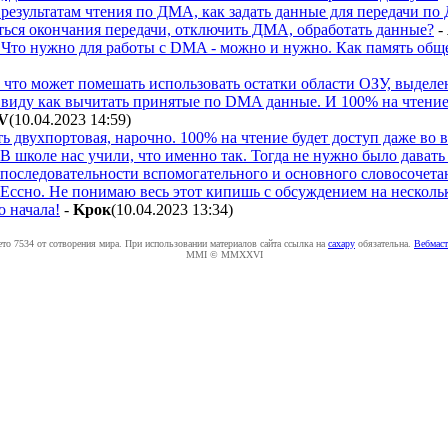
 результатам чтения по ДМА, как задать данные для передачи 
ься окончания передачи, отключить ДМА, обработать данные?
-
 Что нужно для работы с DMA - можно и нужно. Как память обще
 что может помешать использовать остатки области ОЗУ, выде
 виду как вычитать принятые по DMA данные. И 100% на чтение
V
(10.04.2023 14:59
)
ь двухпортовая, нарочно. 100% на чтение будет доступ даже во
В школе нас учили, что именно так. Тогда не нужно было давать 
последовательности вспомогательного и основного словосочета
Ессно. Не понимаю весь этот кипишь с обсуждением на нескольк
о начала!
-
Kpoк
(10.04.2023 13:34
)
ето 7534 от сотворения мира. При использовании материалов сайта ссылка на
caxapу
обязательна.
Вебмаст
MMI © MMXXVI