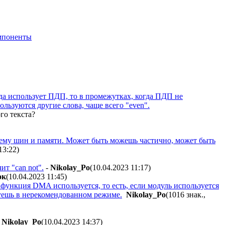
мпоненты
гда использует ПДП, то в промежутках, когда ПДП не
ользуются другие слова, чаще всего "even".
го текста?
схему шин и памяти. Может быть можешь частично, может быть
13:22
)
ит "can not".
-
Nikolay_Po
(10.04.2023 11:17
)
oк
(10.04.2023 11:45
)
ли функция DMA используется, то есть, если модуль используется
ьзуешь в нерекомендованном режиме.
Nikolay_Po
(1016 знак.,
-
Nikolay_Po
(10.04.2023 14:37
)