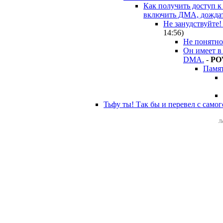
Как получить доступ к
включить ДМА, дождат
Не занудствуйте!
14:56
)
Не понятно
Он имеет в
DMA.
-
PO
Памят
Тьфу ты! Так бы и перевел с самог
Л