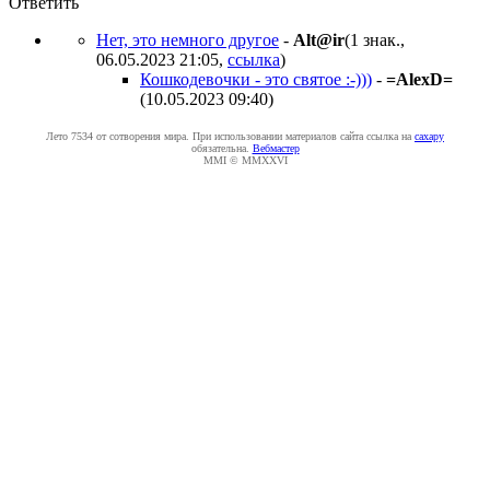
Ответить
Нет, это немного другое
-
Alt@ir
(1 знак.,
06.05.2023 21:05
,
ссылка
)
Кошкодевочки - это святое :-)))
-
=AlexD=
(10.05.2023 09:40
)
Лето 7534 от сотворения мира. При использовании материалов сайта ссылка на
caxapу
обязательна.
Вебмастер
MMI © MMXXVI