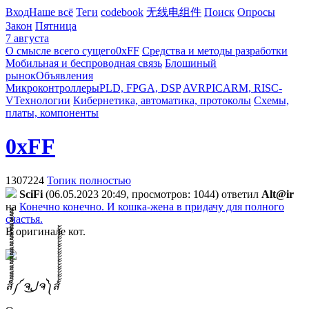
Вход
Наше всё
Теги
codebook
无线电组件
Поиск
Опросы
Закон
Пятница
7 августа
О смысле всего сущего
0xFF
Средства и методы разработки
Мобильная и беспроводная связь
Блошиный
рынок
Объявления
Микроконтроллеры
PLD, FPGA, DSP
AVR
PIC
ARM, RISC-
V
Технологии
Кибернетика, автоматика, протоколы
Схемы,
платы, компоненты
0xFF
1307224
Топик полностью
SciFi
(06.05.2023 20:49, просмотров: 1044)
ответил
Alt@ir
на
Конечно конечно. И кошка-жена в придачу для полного
счастья.
В оригинале кот.
ส็็็็็็็็็็็็็็็็็็็็็็็็็༼ ຈل͜ຈ༽ส้้้้้้้้้้้้้้้้้้้้้้้