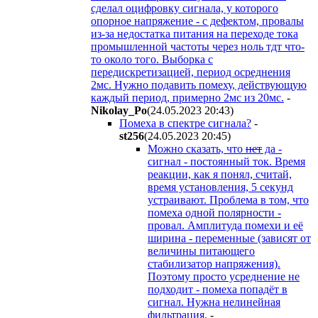
сделал оцифровку сигнала, у которого
опорное напряжение - с дефектом, провалы
из-за недостатка питания на переходе тока
промышленной частоты через ноль тдт что-
то около того. Выборка с
передискретизацией, период осреднения
2мс. Нужно подавить помеху, действующую
каждый период, примерно 2мс из 20мс.
-
Nikolay_Po
(24.05.2023 20:43
)
Помеха в спектре сигнала?
-
st256
(24.05.2023 20:45
)
Можно сказать, что
нет
да -
сигнал - постоянный ток. Время
реакции, как я понял, считай,
время установления, 5 секунд
устраивают. Проблема в том, что
помеха одной полярности -
провал. Амплитуда помехи и её
ширина - переменные (зависят от
величины питающего
стабилизатор напряжения).
Поэтому просто усреднение не
подходит - помеха попадёт в
сигнал. Нужна нелинейная
фильтрация.
-