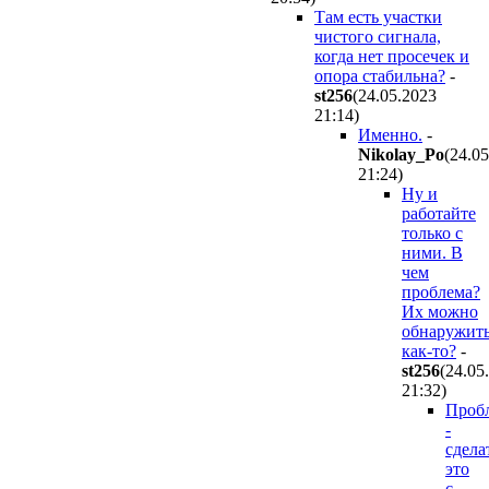
Там есть участки
чистого сигнала,
когда нет просечек и
опора стабильна?
-
st256
(24.05.2023
21:14
)
Именно.
-
Nikolay_Po
(24.0
21:24
)
Ну и
работайте
только с
ними. В
чем
проблема?
Их можно
обнаружит
как-то?
-
st256
(24.05
21:32
)
Проб
-
сдела
это
с