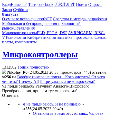
Вход
Наше всё
Теги
codebook
无线电组件
Поиск
Опросы
Закон
Суббота
8 августа
О смысле всего сущего
0xFF
Средства и методы разработки
Мобильная и беспроводная связь
Блошиный
рынок
Объявления
Микроконтроллеры
PLD, FPGA, DSP
AVR
PIC
ARM, RISC-
V
Технологии
Кибернетика, автоматика, протоколы
Схемы,
платы, компоненты
Микроконтроллеры
1312502
Топик полностью
Nikolay_Po
(24.05.2023 20:38, просмотров: 445)
ответил
st256
на
Вообще ничего не понял... Кого чистить? От чего
чистить? Почему АЦП - результат, а не микросхема?
Чё придираешься? Результат Аналого-Цифрового
Преобразования, при чём тут микросхема?
Ответить
Я не придираюсь. Я не понимаю.
-
st256
(24.05.2023 20:40
)
Отвыкли за время отсутствия... Человек