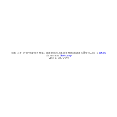
Лето 7534 от сотворения мира. При использовании материалов сайта ссылка на
caxapу
обязательна.
Вебмастер
MMI © MMXXVI