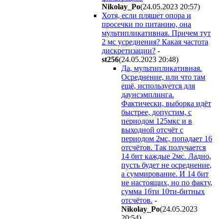
Nikolay_Po
(24.05.2023 20:57
)
Хотя, если пляшет опора и
просечки по питанию, она
мультипликативная. Причем тут
2 мс усреднения? Какая частота
дискретизации?
-
st256
(24.05.2023 20:48
)
Да, мультипликативная.
Осреднение, или что там
ещё, используется для
даунсэмплинга.
Фактически, выборка идёт
быстрее, допустим, с
периодом 125мкс и в
выходной отсчёт с
периодом 2мс, попадает 16
отсчётов. Так получается
14 бит каждые 2мс. Ладно,
пусть будет не осреднение,
а суммирование. И 14 бит
не настоящих, но по факту,
сумма 16ти 10ти-битных
отсчётов.
-
Nikolay_Po
(24.05.2023
20:54
)