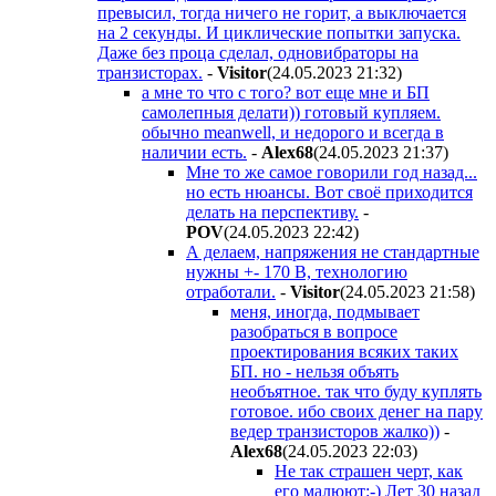
превысил, тогда ничего не горит, а выключается
на 2 секунды. И циклические попытки запуска.
Даже без проца сделал, одновибраторы на
транзисторах.
-
Visitor
(24.05.2023 21:32
)
а мне то что с того? вот еще мне и БП
самолепныя делати)) готовый купляем.
обычно meanwell, и недорого и всегда в
наличии есть.
-
Alex68
(24.05.2023 21:37
)
Мне то же самое говорили год назад...
но есть нюансы. Вот своё приходится
делать на перспективу.
-
POV
(24.05.2023 22:42
)
А делаем, напряжения не стандартные
нужны +- 170 В, технологию
отработали.
-
Visitor
(24.05.2023 21:58
)
меня, иногда, подмывает
разобраться в вопросе
проектирования всяких таких
БП. но - нельзя объять
необъятное. так что буду куплять
готовое. ибо своих денег на пару
ведер транзисторов жалко))
-
Alex68
(24.05.2023 22:03
)
Не так страшен черт, как
его малюют:-) Лет 30 назад