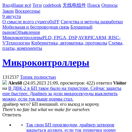
Вход
Наше всё
Теги
codebook
无线电组件
Поиск
Опросы
Закон
Воскресенье
9 августа
О смысле всего сущего
0xFF
Средства и методы разработки
Мобильная и беспроводная связь
Блошиный
рынок
Объявления
Микроконтроллеры
PLD, FPGA, DSP
AVR
PIC
ARM, RISC-
V
Технологии
Кибернетика, автоматика, протоколы
Схемы,
платы, компоненты
Микроконтроллеры
1312537
Топик полностью
Alex68
(24.05.2023 21:09, просмотров: 422)
ответил
Visitor
на
В ДВК-2 в БП такое было на тиристоре. Сейчас защиты
еще быстрее. Драйвер за доли микросекунды выключить
можно, если ток выше нормы стал.
драйвер чего? БП внешний. его выход и корочу.
There's no fate but what we make for ourselves
Ответить
Так свои БП производим, драйвер затворов
закрыться должен, если ток первички норму