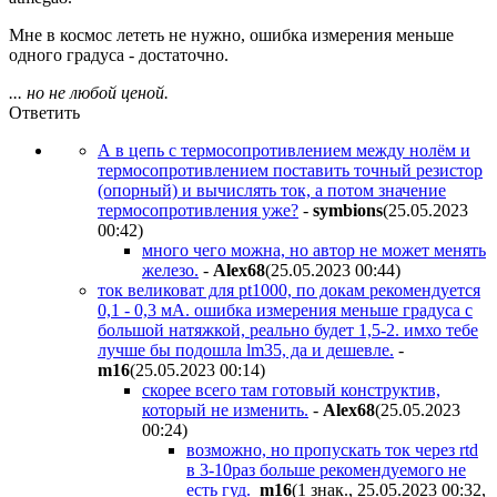
Мне в космос лететь не нужно, ошибка измерения меньше
одного градуса - достаточно.
... но не любой ценой.
Ответить
А в цепь с термосопротивлением между нолём и
термосопротивлением поставить точный резистор
(опорный) и вычислять ток, а потом значение
термосопротивления уже?
-
symbions
(25.05.2023
00:42
)
много чего можна, но автор не может менять
железо.
-
Alex68
(25.05.2023 00:44
)
ток великоват для pt1000, по докам рекомендуется
0,1 - 0,3 мА. ошибка измерения меньше градуса с
большой натяжкой, реально будет 1,5-2. имхо тебе
лучше бы подошла lm35, да и дешевле.
-
m16
(25.05.2023 00:14
)
скорее всего там готовый конструктив,
который не изменить.
-
Alex68
(25.05.2023
00:24
)
возможно, но пропускать ток через rtd
в 3-10раз больше рекомендуемого не
есть гуд.
m16
(1 знак., 25.05.2023 00:32
,