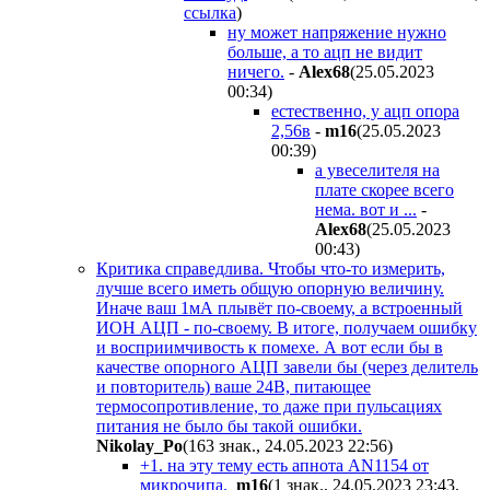
ссылка
)
ну может напряжение нужно
больше, а то ацп не видит
ничего.
-
Alex68
(25.05.2023
00:34
)
естественно, у ацп опора
2,56в
-
m16
(25.05.2023
00:39
)
а увеселителя на
плате скорее всего
нема. вот и ...
-
Alex68
(25.05.2023
00:43
)
Критика справедлива. Чтобы что-то измерить,
лучше всего иметь общую опорную величину.
Иначе ваш 1мА плывёт по-своему, а встроенный
ИОН АЦП - по-своему. В итоге, получаем ошибку
и восприимчивость к помехе. А вот если бы в
качестве опорного АЦП завели бы (через делитель
и повторитель) ваше 24В, питающее
термосопротивление, то даже при пульсациях
питания не было бы такой ошибки.
Nikolay_Po
(163 знак., 24.05.2023 22:56
)
+1. на эту тему есть апнота AN1154 от
микрочипа.
m16
(1 знак., 24.05.2023 23:43
,