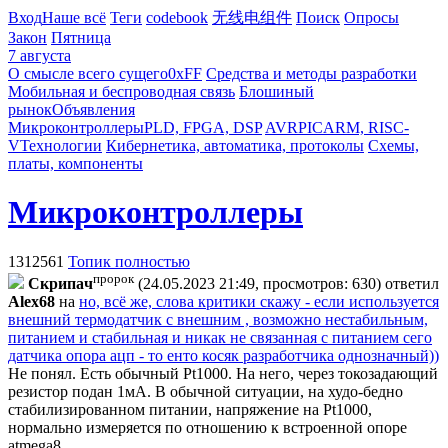
Вход
Наше всё
Теги
codebook
无线电组件
Поиск
Опросы
Закон
Пятница
7 августа
О смысле всего сущего
0xFF
Средства и методы разработки
Мобильная и беспроводная связь
Блошиный
рынок
Объявления
Микроконтроллеры
PLD, FPGA, DSP
AVR
PIC
ARM, RISC-
V
Технологии
Кибернетика, автоматика, протоколы
Схемы,
платы, компоненты
Микроконтроллеры
1312561
Топик полностью
пророк
Cкpипaч
(24.05.2023 21:49, просмотров: 630)
ответил
Alex68
на
но, всё же, слова критики скажу - если используется
внешний термодатчик с внешним , возможно нестабильным,
питанием и стабильная и никак не связанная с питанием сего
датчика опора ацп - то енто косяк разработчика однозначный))
Не понял. Есть обычный Pt1000. На него, через токозадающий
резистор подан 1мА. В обычной ситуации, на худо-бедно
стабилизированном питании, напряжение на Pt1000,
нормально измеряется по отношению к встроенной опоре
atmega8.