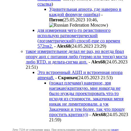
ссылка
)
Удивительная апнота, где наверно в
каждой формуле ошибка)
-
Питoн
(25.05.2023 10:46
,
)
для измерения чего-то резистивного
использую ратиометрический
(логометрический) способ еще со времен
572пв2.
-
Alex68
(24.05.2023 23:29
)
такое измерительное делал не раз, но всегда брал
опору ацп с питания либо (термо или тензо) моста
либо RTD. и дельта-сигма ацп.
-
Alex68
(24.05.2023
21:51
)
Это встроенный АЦП и встроенная опора
atmega8.
-
Cкpипaч
(24.05.2023 21:53
)
(пожал плечами) наверное, зря
наезжаю\критикую. мне никогда не
было нужды проектировать что-то
исходя из стоимости. заказчики меня
никак не лимитировали. а уж
Заказчики и тем более. так что прошу
простить критику))
-
Alex68
(24.05.2023
21:59
)
Лето 7534 от сотворения мира. При использовании материалов сайта ссылка на
caxapу