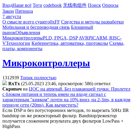
Вход
Наше всё
Теги
codebook
无线电组件
Поиск
Опросы
Закон
Пятница
7 августа
О смысле всего сущего
0xFF
Средства и методы разработки
Мобильная и беспроводная связь
Блошиный
рынок
Объявления
Микроконтроллеры
PLD, FPGA, DSP
AVR
PIC
ARM, RISC-
V
Технологии
Кибернетика, автоматика, протоколы
Схемы,
платы, компоненты
Микроконтроллеры
1312939
Топик полностью
RxTx
(25.05.2023 23:46, просмотров: 586)
ответил
Cкpипaч
на
ЦОС на atmega8. Без плавающей точки. Пролетел
с блоком питания и теперь имею на входе сигнал с
характерным "кивком" почти на 10% вниз, на 2-3ms, в каждом
периоде сети (20ms). Как вычистить?
Если DSP и без потусторонних методов, то вырезать 50Hz IIR
bandstop он же режекторный фильтр. Bandstop/режектор
получается сложением результата двух фильтров LowPass +
HighPass