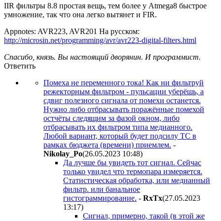
IIR фильтры 8.8 простая вещь, тем более у Atmega8 быстрое
умножение, так что она легко вытянет и FIR.
Appnotes: AVR223, AVR201 На русском:
http://microsin.net/programming/avr/avr223-digital-filters.html
Спасибо, князь. Вы настоящий дворянин. И программист.
Ответить
Помеха не переменного тока! Как ни фильтруй
режекторным фильтром - пульсации уберёшь, а
сдвиг полезного сигнала от помехи останется.
Нужно либо отбрасывать поражённые помехой
остчёты следящим за фазой окном, либо
отбрасывать их фильтром типа медианного.
Любой вариант, который будет подсилу ТС в
рамках бюджета (времени) приемлем.
-
Nikolay_Po
(26.05.2023 10:48
)
Да лучше бы увидеть тот сигнал. Сейчас
только увидел что термопара измеряется.
Статистическая обработка, или медианный
фильтр. или банальное
гистограммирование.
-
RxTx
(27.05.2023
13:17
)
Сигнал, примерно, такой (в этой же