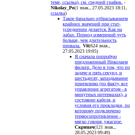
теме, ссылка), см. средний график.
-
Nikolay_Po
(1 знак., 27.05.2023 18:11
,
ссылка
)
Такое банально отбрасыванием
крайних значений при стат-
усреднении делается. Как на
лабах. Период измерений чуть
больше, чем длительность
провала.
Vit
(624 знак.,
27.05.2023 19:05
)
Я сначала попробую
предложенный Николаем
фильтр. Дело в том, что по
задаче и пять секунд, и
шестьдесят, запаздывание
приемлимо (по факту, все
управление агрегатом - в
минутных интервалах), а
состояние кабеля, и
условия его прокладки, по
которому подключено
термосопротивление -
мягко говоря, ужасное.
Cкpипaч
(121 знак.,
28.05.2023 09:49
)