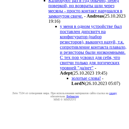
Калибруют раз в год обычно, перед
поверкой, но возвраты шли через
месяцы - просто контакт нарушался в
замкнутом свиче.
-
Andreas
(25.10.2023
19:16
)
у меня в одном устройстве был
поставлен дипсвитч на
конфигуратор (набор
резисторов), выкинул нахуй, т.к.
сопротивление контакта плавало,
и резисторы были низкоомными.
С тех пор усвоил для себя, что
свитчи только для логических
уровней "да/нет"
-
Adept
(25.10.2023 19:45
)
золотые слова!
-
LordN
(26.10.2023 05:07
)
Лето 7534 от сотворения мира. При использовании материалов сайта ссылка на
caxapу
обязательна.
Вебмастер
MMI © MMXXVI