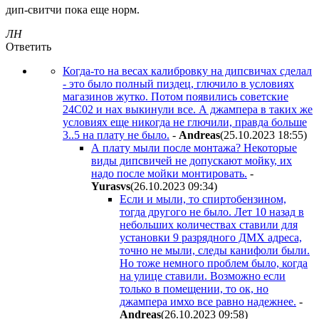
дип-свитчи пока еще норм.
ЛН
Ответить
Когда-то на весах калибровку на дипсвичах сделал
- это было полный пиздец, глючило в условиях
магазинов жутко. Потом появились советские
24С02 и нах выкинули все. А джампера в таких же
условиях еще никогда не глючили, правда больше
3..5 на плату не было.
-
Andreas
(25.10.2023 18:55
)
А плату мыли после монтажа? Некоторые
виды дипсвичей не допускают мойку, их
надо после мойки монтировать.
-
Yurasvs
(26.10.2023 09:34
)
Если и мыли, то спиртобензином,
тогда другого не было. Лет 10 назад в
небольших количествах ставили для
установки 9 разрядного ДМХ адреса,
точно не мыли, следы канифоли были.
Но тоже немного проблем было, когда
на улице ставили. Возможно если
только в помещении, то ок, но
джампера имхо все равно надежнее.
-
Andreas
(26.10.2023 09:58
)