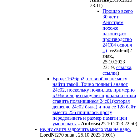
23:11
)
Прошло всего
30 лет и
Ангстрем
похоже
наконец-то
производство
24C04 освоил
:-)
reZident
(2
знак.,
25.10.2023
23:19
,
ссылка
,
ссылка
)
Вроде 1626рр2, но вообще не могу
найти такой. Точно полный аналог
24с02, поскольку появилась примерно
в 93м и через пару лет пропала и стали
ставить появившиеся 24с01(которая
дешевле 24с02 была) и под ее 128 байт
вместо 256 пришлось прогу
переделывать и размер памяти цен
уменьшать.
-
Andreas
(25.10.2023 22:50
)
не, ну свитч задрочить много ума не надо.
LordN
(270 знак., 25.10.2023 19:01
)