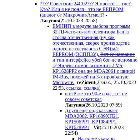
???? Советские 24С02??? Я просто .... где?
Кто? Или я не понял - это не ЕЕПРОМ
(аналог от Микрочип/Атмел)?
-
Лaгyнoв
(25.10.2023 20:58
)
ЕМНИП в модуле выбора программ
32ТЦ-чего-то-там телевизора Банга
стояла отечественная (ну как
отечественная, скорее производства
одного из государств СЭВ) м/с
EEPROM (ЭСППЗУ).
Вот ее название
и тип интерфейса убей бог не вспомню
:-(
Яндекс помог вспомнить! М/с
КР1628РР2 она же MDA2061 с шиной
IM-Bus, похожей на 3-х проводную
Microwire.
reZident
(2 знак., 25.10.2023
22:53
,
ссылка
,
ссылка
)
и всё же это 90-е года, т.е. не
совсем советская
-
Лaгyнoв
(26.10.2023 07:59
)
:) гугл ещё подсказывает
MDA2062, КР1609ХП21,
КР1506РР1, КР1084РР1,
КР1628РР1
-
Vit
(25.10.2023
22:54
)
На схеме указано