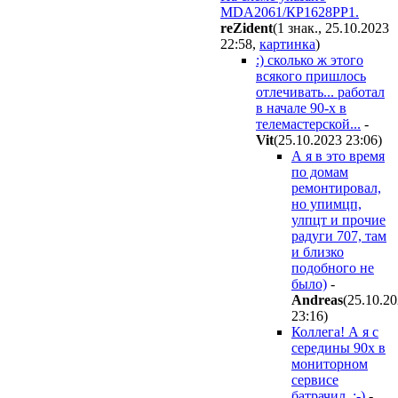
MDA2061/КР1628РР1.
reZident
(1 знак., 25.10.2023
22:58
,
картинка
)
:) сколько ж этого
всякого пришлось
отлечивать... работал
в начале 90-х в
телемастерской...
-
Vit
(25.10.2023 23:06
)
А я в это время
по домам
ремонтировал,
но упимцп,
улпцт и прочие
радуги 707, там
и близко
подобного не
было)
-
Andreas
(25.10.2
23:16
)
Коллега! А я с
середины 90х в
мониторном
сервисе
батрачил. :-)
-