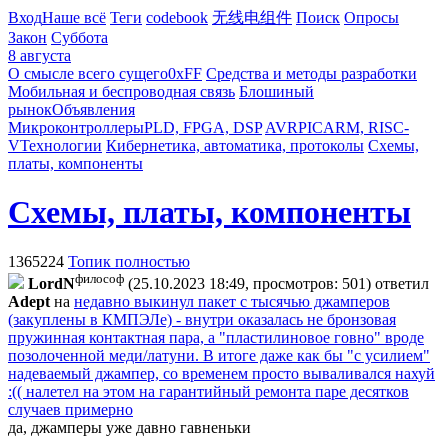
Вход
Наше всё
Теги
codebook
无线电组件
Поиск
Опросы
Закон
Суббота
8 августа
О смысле всего сущего
0xFF
Средства и методы разработки
Мобильная и беспроводная связь
Блошиный
рынок
Объявления
Микроконтроллеры
PLD, FPGA, DSP
AVR
PIC
ARM, RISC-
V
Технологии
Кибернетика, автоматика, протоколы
Схемы,
платы, компоненты
Схемы, платы, компоненты
1365224
Топик полностью
философ
LordN
(25.10.2023 18:49, просмотров: 501)
ответил
Adept
на
недавно выкинул пакет с тысячью джамперов
(закуплены в КМПЭЛе) - внутри оказалась не бронзовая
пружинная контактная пара, а "пластилиновое говно" вроде
позолоченной меди/латуни. В итоге даже как бы "с усилием"
надеваемый джампер, со временем просто вываливался нахуй
:(( налетел на этом на гарантийный ремонта паре десятков
случаев примерно
да, джамперы уже давно гавненьки