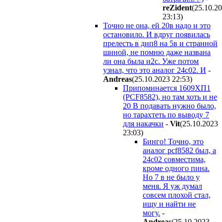
reZident
(25.10.2
23:13
)
Точно не она, ей 20в надо и это
остановило. И вдруг появилась
прелесть в дип8 на 5в и странной
шиной, не помню даже названа
ли она была и2с. Уже потом
узнал, что это аналог 24с02. И
-
Andreas
(25.10.2023 22:53
)
Припоминается 1609ХП1
(PCF8582), но там хоть и не
20 В подавать нужно было,
но тарахтеть по выводу 7
для накачки
-
Vit
(25.10.2023
23:03
)
Бинго! Точно, это
аналог pcf8582 был, а
24с02 совместима,
кроме одного пина.
Но 7 в не было у
меня. Я уж думал
совсем плохой стал,
ищу и найти не
могу.
-
Andreas
(25.10.2023