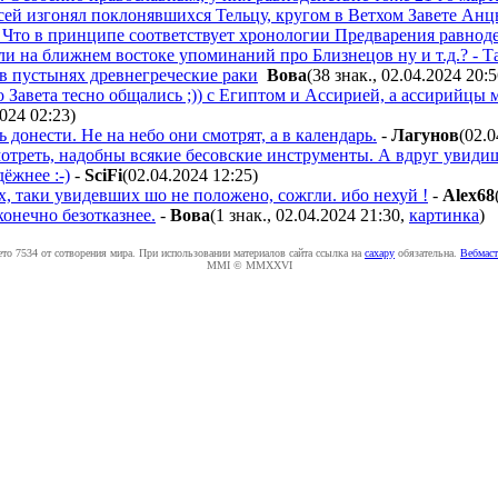
сей изгонял поклонявшихся Тельцу, кругом в Ветхом Завете Ан
. Что в принципе соответствует хронологии Предварения равноде
 ли на ближнем востоке упоминаний про Близнецов ну и т.д.? - 
 в пустынях древнегреческие раки
Boвa
(38 знак., 02.04.2024 20:
Завета тесно общались ;)) с Египтом и Ассирией, а ассирийцы 
2024 02:23
)
ь донести. Не на небо они смотрят, а в календарь.
-
Лaгyнoв
(02.0
мотреть, надобны всякие бесовские инструменты. А вдруг увиди
ёжнее :-)
-
SciFi
(02.04.2024 12:25
)
х, таки увидевших шо не положено, сожгли. ибо нехуй !
-
Alex68
конечно безотказнее.
-
Boвa
(1 знак., 02.04.2024 21:30
,
картинка
)
ето 7534 от сотворения мира. При использовании материалов сайта ссылка на
caxapу
обязательна.
Вебмаст
MMI © MMXXVI