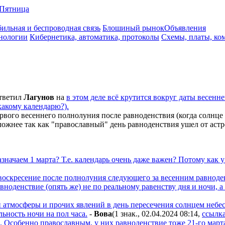
Пятница
ильная и беспроводная связь
Блошиный рынок
Объявления
нологии
Кибернетика, автоматика, протоколы
Схемы, платы, ко
тветил
Лaгyнoв
на
в этом деле всё крутится вокруг даты весенне
какому календарю?).
рвого весеннего полнолуния после равноденствия (когда солнце 
жнее так как "православный" день равноденствия ушел от астр
начаем 1 марта? Т.е. календарь очень даже важен? Потому как у ко
воскресение после полнолуния следующего за весенним равноден
вноденствие (опять же) не по реальному равенству дня и ночи, а т
ии атмосферы и прочих явлений в день пересечения солнцем небес
ьность ночи на пол часа.
-
Boвa
(1 знак., 02.04.2024 08:14
,
ссылк
 Особенно православным, у них равноденствие тоже 21-го марта