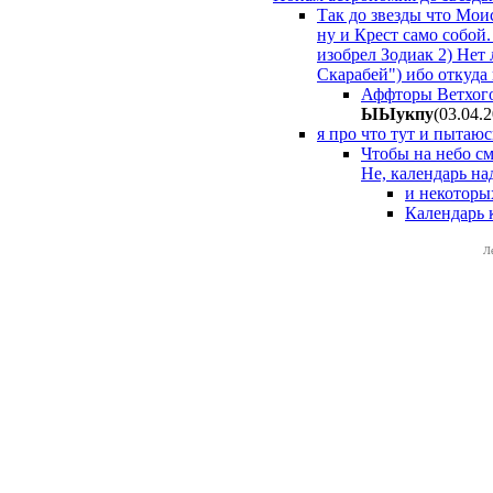
Так до звезды что Мои
ну и Крест само собой
изобрел Зодиак 2) Нет
Скарабей") ибо откуда
Аффторы Ветхого 
ЫЫyкпy
(03.04.
я про что тут и пытаюс
Чтобы на небо с
Не, календарь над
и некоторы
Календарь 
Л