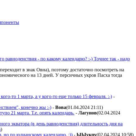
мпоненты
го равноденствия - по какому календарю? :-) Точнее так - надо
переходит в знак Овна), поэтому достаточно посмотреть на
ономичесного на 13 дней. У персичных укров Пасха тогда
го-то 1 марта, а у кого-то еще только 15 февраля. :-)
-
ствием", конечно жы :-)
-
Boвa
(01.04.2024 21:11
)
упо 21 марта. Т.е. опять календарь.
-
Лaгyнoв
(02.04.2024
ного экватора (в день равноденствия) длительность дня на
а
)
, но по юлианскому календарю. ;))
-
ЫЫyкпy
(02.04.2024 10:58
)