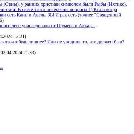
цы (Овны), у ранних христиан символом были Рыбы (Ихтикс),
нствий. В свете этого интересны вопросы 1) Кто и когда
Таки есть Каин и Авель. ЗЫ И рак есть (точнее "Священный
56
)
много чего унаследовали от Шумера и Аккада.
-
4.2024 12:21
)
шь что-нибудь лишнее? Или не увидишь то, что должен был?
(02.04.2024 21:33
)
ер