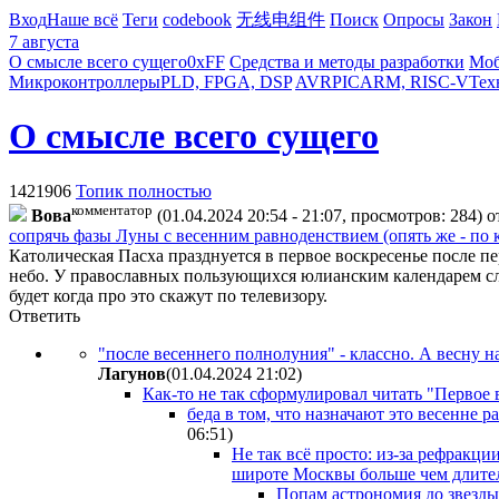
Вход
Наше всё
Теги
codebook
无线电组件
Поиск
Опросы
Закон
7 августа
О смысле всего сущего
0xFF
Средства и методы разработки
Моб
Микроконтроллеры
PLD, FPGA, DSP
AVR
PIC
ARM, RISC-V
Тех
О смысле всего сущего
1421906
Топик полностью
комментатор
Boвa
(01.04.2024 20:54 - 21:07, просмотров: 284)
о
сопрячь фазы Луны с весенним равноденствием (опять же - по 
Католическая Пасха празднуется в первое воскресенье после пе
небо. У православных пользующихся юлианским календарем сло
будет когда про это скажут по телевизору.
Ответить
"после весеннего полнолуния" - классно. А весну наз
Лaгyнoв
(01.04.2024 21:02
)
Как-то не так сформулировал читать "Первое 
беда в том, что назначают это весенне ра
06:51
)
Не так всё просто: из-за рефракц
широте Москвы больше чем длител
Попам астрономия до звезды.