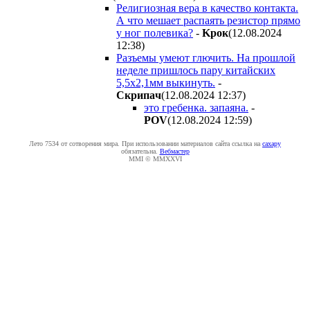
Религиозная вера в качество контакта.
А что мешает распаять резистор прямо
у ног полевика?
-
Kpoк
(12.08.2024
12:38
)
Разъемы умеют глючить. На прошлой
неделе пришлось пару китайских
5,5х2,1мм выкинуть.
-
Cкpипaч
(12.08.2024 12:37
)
это гребенка. запаяна.
-
POV
(12.08.2024 12:59
)
Лето 7534 от сотворения мира. При использовании материалов сайта ссылка на
caxapу
обязательна.
Вебмастер
MMI © MMXXVI