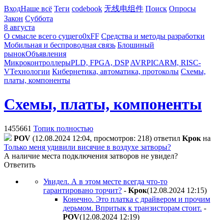
Вход
Наше всё
Теги
codebook
无线电组件
Поиск
Опросы
Закон
Суббота
8 августа
О смысле всего сущего
0xFF
Средства и методы разработки
Мобильная и беспроводная связь
Блошиный
рынок
Объявления
Микроконтроллеры
PLD, FPGA, DSP
AVR
PIC
ARM, RISC-
V
Технологии
Кибернетика, автоматика, протоколы
Схемы,
платы, компоненты
Схемы, платы, компоненты
1455661
Топик полностью
POV
(12.08.2024 12:04, просмотров: 218)
ответил
Kpoк
на
Только меня удивили висячие в воздухе затворы?
А наличие места подключения затворов не увидел?
Ответить
Увидел. А в этом месте всегда что-то
гарантировано торчит?
-
Kpoк
(12.08.2024 12:15
)
Конечно. Это платка с драйвером и прочим
дерьмом. Впритык к транзисторам стоит.
-
POV
(12.08.2024 12:19
)