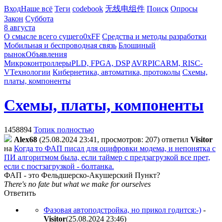
Вход
Наше всё
Теги
codebook
无线电组件
Поиск
Опросы
Закон
Суббота
8 августа
О смысле всего сущего
0xFF
Средства и методы разработки
Мобильная и беспроводная связь
Блошиный
рынок
Объявления
Микроконтроллеры
PLD, FPGA, DSP
AVR
PIC
ARM, RISC-
V
Технологии
Кибернетика, автоматика, протоколы
Схемы,
платы, компоненты
Схемы, платы, компоненты
1458894
Топик полностью
Alex68
(25.08.2024 23:41, просмотров: 207)
ответил
Visitor
на
Когда то ФАП писал для оцифровки модема, и непонятка с
ПИ алгоритмом была, если таймер с предзагрузкой все прет,
если с постзагрузкой - болтанка.
ФАП - это Фельдшерско-Акушерский Пункт?
There's no fate but what we make for ourselves
Ответить
Фазовая автоподстройка, но прикол годится:-)
-
Visitor
(25.08.2024 23:46
)