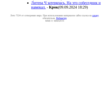
Литера Ч затерялась. На это собеседник и
намекал.
-
Kpoк
(09.09.2024 18:29
)
Лето 7534 от сотворения мира. При использовании материалов сайта ссылка на
caxapу
обязательна.
Вебмастер
MMI © MMXXVI