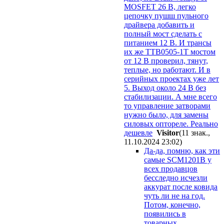
MOSFET 26 В, легко
цепочку пушш пульного
драйвера добавить и
полный мост сделать с
питанием 12 В. И трансы
их же TTB0505-1T мостом
от 12 В проверил, тянут,
теплые, но работают. И в
серийных проектах уже лет
5. Выход около 24 В без
стабилизации. А мне всего
то управление затворами
нужно было, для замены
силовых оптореле. Реально
дешевле
Visitor
(11 знак.,
11.10.2024 23:02
)
Да-да, помню, как эти
самые SCM1201B у
всех продавцов
бесследно исчезли
аккурат после ковида
чуть ли не на год.
Потом, конечно,
появились в
товарных