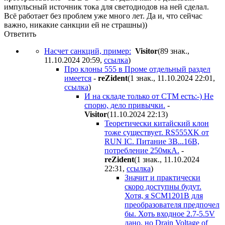
импульсный источник тока для светодиодов на ней сделал.
Всё работает без проблем уже много лет. Да и, что сейчас
важно, никакие санкции ей не страшны))
Ответить
Насчет санкций, пример:
Visitor
(89 знак.,
11.10.2024 20:59
,
ссылка
)
Про клоны 555 в Проме отдельный раздел
имеется
-
reZident
(1 знак., 11.10.2024 22:01
,
ссылка
)
И на складе только от СТМ есть:-) Не
спорю, дело привычки.
-
Visitor
(11.10.2024 22:13
)
Теоретически китайский клон
тоже существует. RS555XK от
RUN IC. Питание 3В...16В,
потребление 250мкА.
-
reZident
(1 знак., 11.10.2024
22:31
,
ссылка
)
Значит и практически
скоро доступны будут.
Хотя, я SCM1201B для
преобразователя предпочел
бы. Хоть входное 2.7-5.5V
дано, но Drain Voltage of