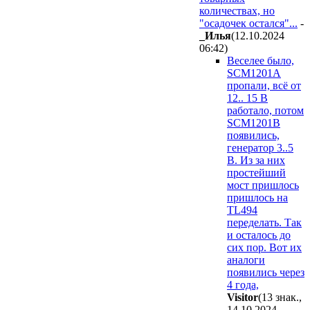
количествах, но
"осадочек остался"...
-
_Илья
(12.10.2024
06:42
)
Веселее было,
SCM1201A
пропали, всё от
12.. 15 В
работало, потом
SCM1201B
появились,
генератор 3..5
В. Из за них
простейший
мост пришлось
пришлось на
TL494
переделать. Так
и осталось до
сих пор. Вот их
аналоги
появились через
4 года,
Visitor
(13 знак.,
14.10.2024