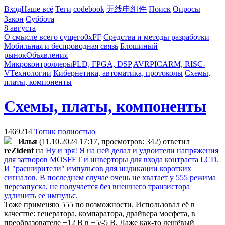
Вход
Наше всё
Теги
codebook
无线电组件
Поиск
Опросы
Закон
Суббота
8 августа
О смысле всего сущего
0xFF
Средства и методы разработки
Мобильная и беспроводная связь
Блошиный
рынок
Объявления
Микроконтроллеры
PLD, FPGA, DSP
AVR
PIC
ARM, RISC-
V
Технологии
Кибернетика, автоматика, протоколы
Схемы,
платы, компоненты
Схемы, платы, компоненты
1469214
Топик полностью
_Илья
(11.10.2024 17:17, просмотров: 342)
ответил
reZident
на
Ну и зря! Я на ней делал и удвоители напряжения
для затворов MOSFET и инверторы для входа контраста LCD.
И "расширители" импульсов для индикации коротких
сигналов. В последнем случае очень не хватает у 555 режима
перезапуска, не получается без внешнего транзистора
удлинить ее импульс.
Тоже применяю 555 по возможности. Использовал её в
качестве: генератора, компаратора, драйвера мосфета, в
преобразователе +12 В в +5/-5 В. Даже как-то дешёвый