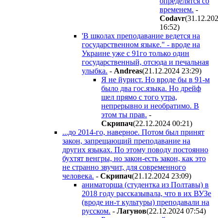
определятся со
временем.
-
Codavr
(31.12.20
16:52
)
'В школах преподавание ведется на
государственном языке." - вроде на
Украине уже с 91го только один
государственный, отсюда и печальная
улыбка.
-
Andreas
(21.12.2024 23:29
)
Я не йурист. Но вроде бы в 91-м
было два гос.языка. Но дрейф
шел прямо с того утра,
непрерывно и необратимо. В
этом ты прав.
-
Cкpипaч
(22.12.2024 00:21
)
...до 2014-го, наверное. Потом был принят
закон, запрещающий преподавание на
других языках. По этому поводу постоянно
бухтят венгры, но закон-есть закон, как это
не странно звучит, для современного
человека.
-
Cкpипaч
(21.12.2024 23:09
)
аниматорша (студентка из Полтавы) в
2018 году рассказывала, что в их ВУЗе
(вроде ин-т культуры) преподавали на
русском.
-
Лaгyнoв
(22.12.2024 07:54
)