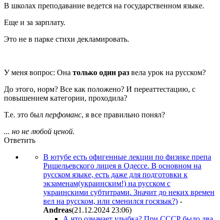
В школах преподавание ведется на государственном языке.
Еще и за зарплату.
Это не в парке стихи декламировать.
У меня вопрос: Она
только один раз
вела урок на русском?
До этого, норм? Все как положено? И переаттестацию, с
повышением категории, проходила?
Т.е. это был
перфоманс
, я все правильно понял?
... но не любой ценой.
Ответить
В ютубе есть офигенные лекции по физике препа
Ришельевского лицея в Одессе. В основном на
русском языке, есть даже для подготовки к
экзаменам(украинским!) на русском с
украинскими субтитрами. Значит до неких времен
вел на русском, или сменился госязык?)
-
Andreas
(21.12.2024 23:06
)
А что означает улыбка? При СССР было два