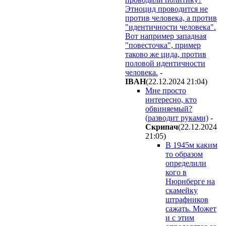
Этноцид проводится не
против человека, а против
"идентичности человека".
Вот например западная
"повесточка", пример
таково же цида, против
половой идентичности
человека.
-
IBAH
(22.12.2024 21:04
)
Мне просто
интересно, кто
обвиняемый?
(разводит руками)
-
Cкpипaч
(22.12.2024
21:05
)
В 1945м каким
то образом
определили
кого в
Нюрнберге на
скамейку
штрафников
сажать. Может
и с этим