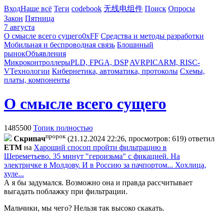
Вход
Наше всё
Теги
codebook
无线电组件
Поиск
Опросы
Закон
Пятница
7 августа
О смысле всего сущего
0xFF
Средства и методы разработки
Мобильная и беспроводная связь
Блошиный
рынок
Объявления
Микроконтроллеры
PLD, FPGA, DSP
AVR
PIC
ARM, RISC-
V
Технологии
Кибернетика, автоматика, протоколы
Схемы,
платы, компоненты
О смысле всего сущего
1485500
Топик полностью
пророк
Cкpипaч
(21.12.2024 22:26, просмотров: 619)
ответил
ETM
на
Хароший спосоп пройти фильтрацию в
Шереметьево. 35 минут "героизьма" с фикацией. На
электричке в Молдову. И в Россию за пачпортом... Хохлица,
хуле...
А я бы задумался. Возможно она и правда рассчитывает
выгадать поблажку при фильтрации.
Мальчики, мы чего? Нельзя так высоко скакать.