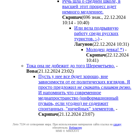
Речь шла о средней школе, в
высшей этот процесс идет
немного медленнее.
Cкpипaч
(696 знак., 22.12.2024
10:14 - 10:40
)
Или вела подрывную
работу среди русских
туристов. :-)
-
Лaгyнoв
(22.12.2024 10:31
)
Молодец девка! *)
-
Cкpипaч
(22.12.2024
10:41
)
Тока она не добежит до того Шереметьево.
-
Boвa
(21.12.2024 23:02
)
Пусть у нее все будет хорошо, вне
зависимости от ее политических взглядов. Я
просто предложил
не скакать слишком резво.
И напомнить что современное
медиапространство (информационный
пузырь, если угодно) не содержит
спонтанных, "ничейных" элементов.
-
Cкpипaч
(21.12.2024 23:07
)
Лето 7534 от сотворения мира. При использовании материалов сайта ссылка на
caxapу
обязательна.
Вебмастер
MMI © MMXXVI