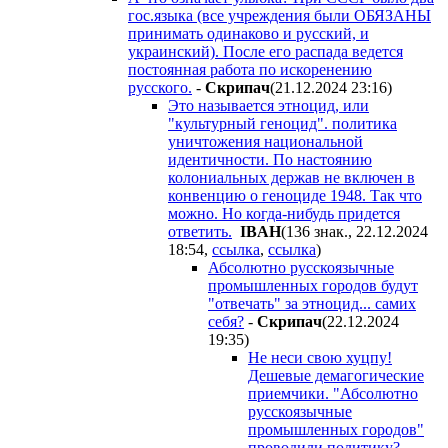
гос.языка (все учреждения были ОБЯЗАНЫ
принимать одинаково и русский, и
украинский). После его распада ведется
постоянная работа по искоренению
русского.
-
Cкpипaч
(21.12.2024 23:16
)
Это называется этноцид, или
"культурный геноцид". политика
уничтожения национальной
идентичности. По настоянию
колониальных держав не включен в
конвенцию о геноциде 1948. Так что
можно. Но когда-нибудь придется
ответить.
IBAH
(136 знак., 22.12.2024
18:54
,
ссылка
,
ссылка
)
Абсолютно русскоязычные
промышленных городов будут
"отвечать" за этноцид... самих
себя?
-
Cкpипaч
(22.12.2024
19:35
)
Не неси свою хуцпу!
Дешевые демагогические
приемчики. "Абсолютно
русскоязычные
промышленных городов"
проводили политику?