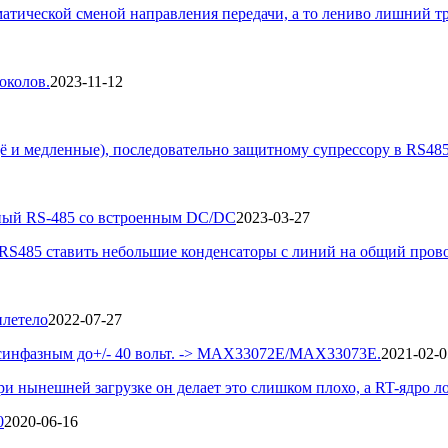
матической сменой направления передачи, а то лениво лишний тр
околов.
2023-11-12
щё и медленные), последовательно защитному супрессору в RS485 
нный RS-485 со встроенным DC/DC
2023-03-27
RS485 ставить небольшие конденсаторы с линий на общий провод
илетело
2022-07-27
 синфазным до+/- 40 вольт. -> MAX33072E/MAX33073E.
2021-02-0
и нынешней загрузке он делает это слишком плохо, а RT-ядро ло
0
2020-06-16