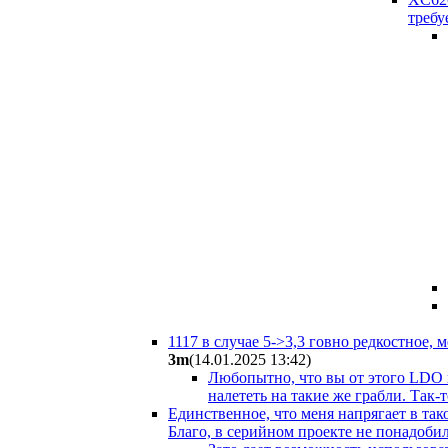
требу
1117 в случае 5->3,3 говно редкостное,
3m
(14.01.2025 13:42
)
Любопытно, что вы от этого LDO п
налететь на такие же грабли. Так
Единственное, что меня напрягает в та
Благо, в серийном проекте не понадобил