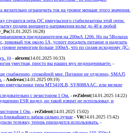
 желательно ограничить ток на уровне меньше этого значения.
ку глушится цепь ОС импульсного стабилизатора этой цепи.
опытку подачи внешнего напряжения вольт до 40 в любой
y_Po
(31.01.2025 16:28
)
вливающимся предохранителем на 200мА 1206. Но на 5Вольтах
с, пиковый ток около 1А, успеет посадить питание и наделать
на уровне немногим больше 100мА, что по силам исходному ДС-
х. )))
-
alexem
(14.01.2025 16:33
)
налогия уместная, просто вы наших мух недооцениваете.
-
Проще снабжению, спокойней мне. Питание не отделено, SMAJ5
.
-
Andreas
(14.01.2025 09:19
)
ставлю импульсники типа MT3410LB, SY8088AAC. или мелкие
следовательно с резистором 1 Ом.
-
reZident
(14.01.2025 14:22
)
дшению ESR видел, но такой изврат не использовал, и
езистором 1 Ом.
-
reZident
(14.01.2025 15:02
)
 из ближайшего лабаза сильно лучше
-
Vit
(14.01.2025 15:42
)
пили тележку, теперь приходится использовать.
-
льзовать? О.о В наших применениях обычно 150-350мА