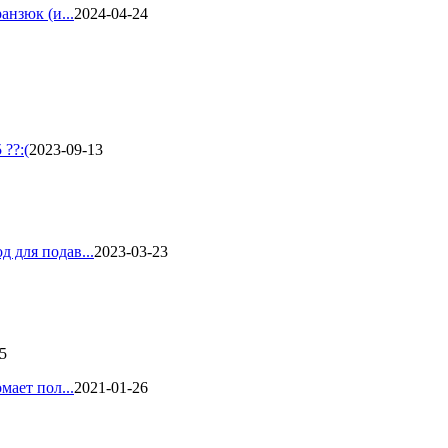
анзюк (и...
2024-04-24
??:(
2023-09-13
 для подав...
2023-03-23
5
мает пол...
2021-01-26