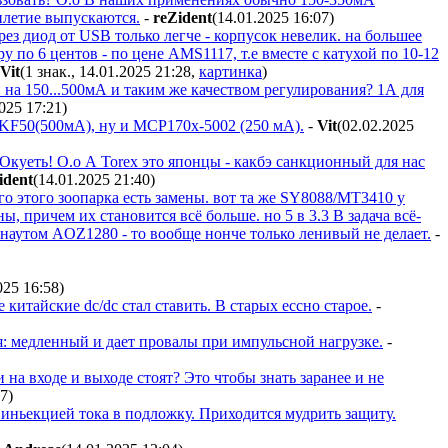
тилетие выпускаются.
-
reZident
(14.01.2025 16:07
)
ез диод от USB только легче - корпусок невелик. на большее
 по 6 центов - по цене AMS1117, т.е вместе с катухой по 10-12
Vit
(1 знак., 14.01.2025 21:28
,
картинка
)
ой на 150...500мА и таким же качеством регулирования? 1А для
2025 17:21
)
 KF50(500мА), ну и MCP170x-5002 (250 мА).
-
Vit
(02.02.2025
Окуеть! О.о А Torex это японцы - какбэ санкционный для нас
ident
(14.01.2025 21:40
)
его этого зоопарка есть замены. вот та же SY8088/MT3410 у
ы, причем их становится всё больше. но 5 в 3.3 В задача всё-
наутом AOZ1280 - то вообще нонче только ленивый не делает.
-
025 16:58
)
китайские dc/dc стал ставить. В старых ессно старое.
-
ся: медленный и дает провалы при импульсной нагрузке.
-
а входе и выходе стоят? Это чтобы знать заранее и не
47
)
 иньекцией тока в подложку. Приходится мудрить защиту.