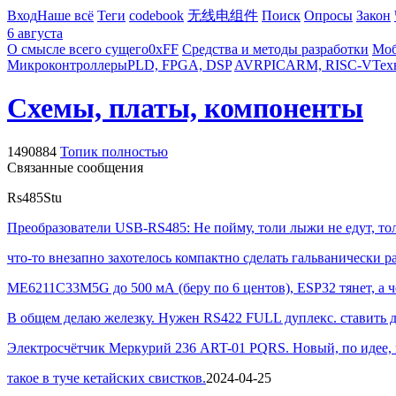
Вход
Наше всё
Теги
codebook
无线电组件
Поиск
Опросы
Закон
6 августа
О смысле всего сущего
0xFF
Средства и методы разработки
Моб
Микроконтроллеры
PLD, FPGA, DSP
AVR
PIC
ARM, RISC-V
Тех
Схемы, платы, компоненты
1490884
Топик полностью
Связанные сообщения
Rs485
Stu
Преобразователи USB-RS485: Не пойму, толи лыжи не едут, то
что-то внезапно захотелось компактно сделать гальванически р
ME6211C33M5G до 500 мА (беру по 6 центов), ESP32 тянет, а че
В общем делаю железку. Нужен RS422 FULL дуплекс. ставить два
Электросчётчик Меркурий 236 ART-01 PQRS. Новый, по идее, н
такое в туче кетайских свистков.
2024-04-25