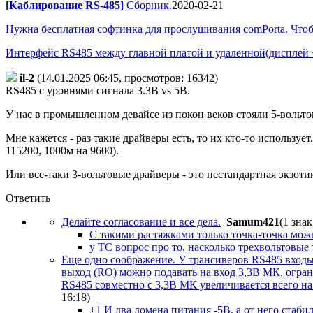
[Каблирование RS-485]
Сборник.
2020-02-21
Нужна бесплатная софтинка для прослушивания comPorta. Чтобы 
Интерфейс RS485 между главной платой и удаленной(дисплей +к
il-2
(14.01.2025 06:45, просмотров: 16342)
RS485 с уровнями сигнала 3.3В vs 5В.
У нас в промышленном девайсе из покон веков стояли 5-вольто
Мне кажется - раз такие драйверы есть, то их кто-то использу
115200, 1000м на 9600).
Или все-таки 3-вольтовые драйверы - это нестандартная экзот
Ответить
Делайте согласование и все дела.
Samum421
(1 знак
С такими растяжками только точка-точка мож
у ТС вопрос про то, насколько трехвольтовые
Еще одно соображение. У трансиверов RS485 входы
выход (RO) можно подавать на вход 3,3В МК, огран
RS485 совместно с 3,3В МК увеличивается всего н
16:18
)
+1 И два домена питания -5В, а от него стабил