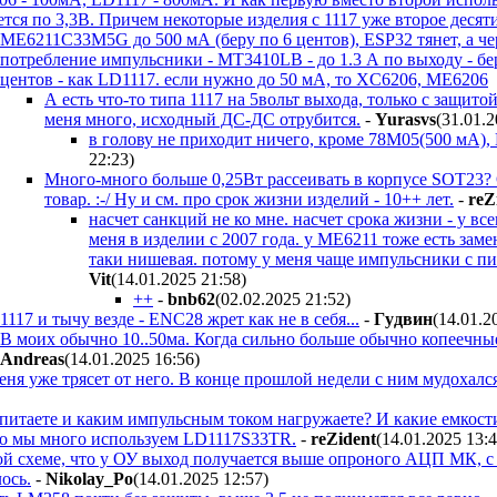
ется по 3,3В. Причем некоторые изделия с 1117 уже второе деся
ME6211C33M5G до 500 мА (беру по 6 центов), ESP32 тянет, а чер
потребление импульсники - MT3410LB - до 1.3 А по выходу - беру
центов - как LD1117. если нужно до 50 мА, то XC6206, ME6206
А есть что-то типа 1117 на 5вольт выхода, только с защит
меня много, исходный ДС-ДС отрубится.
-
Yurasvs
(31.01.
в голову не приходит ничего, кроме 78M05(500 мА),
22:23
)
Много-много больше 0,25Вт рассеивать в корпусе SOT23? 
товар. :-/ Ну и см. про срок жизни изделий - 10++ лет.
-
reZ
насчет санкций не ко мне. насчет срока жизни - у вс
меня в изделии с 2007 года. у ME6211 тоже есть замен
таки нишевая. потому у меня чаще импульсники с пи
Vit
(14.01.2025 21:58
)
++
-
bnb62
(02.02.2025 21:52
)
1117 и тычу везде - ENC28 жрет как не в себя...
-
Гyдвин
(14.01.2
В моих обычно 10..50ма. Когда сильно больше обычно копеечные 
Andreas
(14.01.2025 16:56
)
 меня уже трясет от него. В конце прошлой недели с ним мудохал
итаете и каким импульсным током нагружаете? И какие емкости н
-то мы много используем LD1117S33TR.
-
reZident
(14.01.2025 13:
кой схеме, что у ОУ выход получается выше опроного АЦП МК, с
ось.
-
Nikolay_Po
(14.01.2025 12:57
)