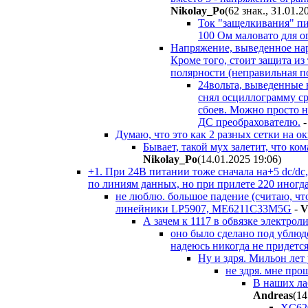
Nikolay_Po
(62 знак., 31.01.2
Ток "защелкивания" пи
100 Ом маловато для о
Напряжение, выведенное нар
Кроме того, стоит защита и
полярности (неправильная по
24вольта, выведенные
снял осциллограмму ср
сбоев. Можно просто н
ДС преобрахователю.
Думаю, что это как 2 разных сетки на ок
Бывает, такой мух залетит, что ко
Nikolay_Po
(14.01.2025 19:06
)
+1. При 24В питании тоже сначала на+5 dc/dc
по линиям данных, но при прилете 220 иногда 
не люблю. большое падение (считаю, чт
линейники LP5907, ME6211C33M5G
-
V
А зачем к 1117 в обвязке электро
оно было сделано под ублюд
надеюсь никогда не придетс
Ну и здря. Мильон лет
не здря. мне про
В наших ла
Andreas
(14
XC620