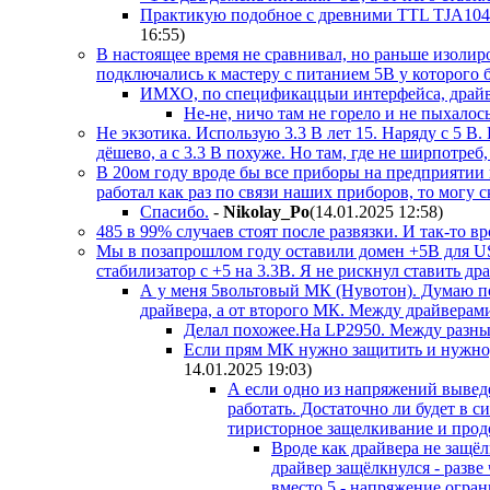
Практикую подобное с древними TTL TJA1040.
16:55
)
В настоящее время не сравнивал, но раньше изолир
подключались к мастеру с питанием 5В у которого 
ИМХО, по спецификаццыи интерфейса, драйвер
Не-не, ничо там не горело и не пыхалос
Не экзотика. Использую 3.3 В лет 15. Наряду с 5 В
дёшево, а с 3.3 В похуже. Но там, где не ширпотреб
В 20ом году вроде бы все приборы на предприятии 
работал как раз по связи наших приборов, то могу с
Спасибо.
-
Nikolay_Po
(14.01.2025 12:58
)
485 в 99% случаев стоят после развязки. И так-то в
Мы в позапрошлом году оставили домен +5В для US
стабилизатор с +5 на 3.3В. Я не рискнул ставить дра
А у меня 5вольтовый МК (Нувотон). Думаю пос
драйвера, а от второго МК. Между драйверам
Делал похожее.На LP2950. Между разны
Если прям МК нужно защитить и нужно, 
14.01.2025 19:03
)
А если одно из напряжений выведе
работать. Достаточно ли будет в 
тиристорное защелкивание и прод
Вроде как драйвера не защё
драйвер защёлкнулся - разве 
вместо 5 - напряжение огра