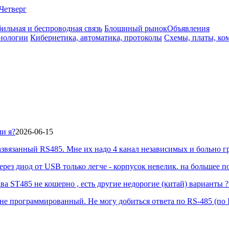
Четверг
ильная и беспроводная связь
Блошиный рынок
Объявления
нологии
Кибернетика, автоматика, протоколы
Схемы, платы, ко
ли я?
2026-06-15
азвязанный RS485. Мне их надо 4 канал независимых и больно гр
рез диод от USB только легче - корпусок невелик. на большее по
 ST485 не кошерно , есть другие недорогие (китай) варианты ? 
е программированный. Не могу добиться ответа по RS-485 (по I