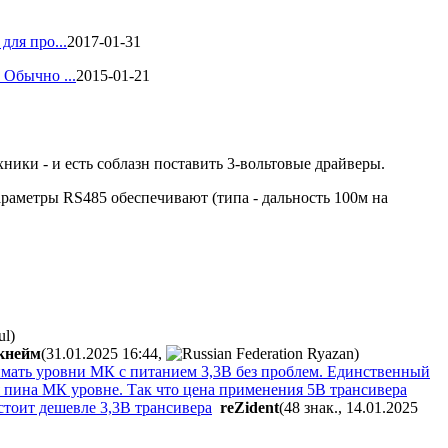
для про...
2017-01-31
 Обычно ...
2015-01-21
ники - и есть соблазн поставить 3-вольтовые драйверы.
параметры RS485 обеспечивают (типа - дальность 100м на
)
кнeйм
(31.01.2025 16:44
,
)
имать уровни МК с питанием 3,3В без проблем. Единственный
я пина МК уровне. Так что цена применения 5В трансивера
стоит дешевле 3,3В трансивера
reZident
(48 знак., 14.01.2025