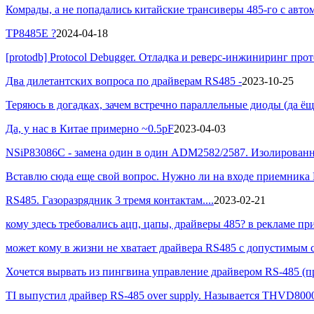
Комрады, а не попадались китайские трансиверы 485-го с авто
TP8485E ?
2024-04-18
[protodb] Protocol Debugger. Отладка и реверс-инжиниринг прот
Два дилетантских вопроса по драйверам RS485 -
2023-10-25
Теряюсь в догадках, зачем встречно параллельные диоды (да ё
Да, у нас в Китае примерно ~0.5pF
2023-04-03
NSiP83086C - замена один в один ADM2582/2587. Изолирова
Вставлю сюда еще свой вопрос. Нужно ли на входе приемника 
RS485. Газоразрядник 3 тремя контактам....
2023-02-21
кому здесь требовались ацп, цапы, драйверы 485? в рекламе пр
может кому в жизни не хватает драйвера RS485 с допустимым
Хочется вырвать из пингвина управление драйвером RS-485 (пр
TI выпустил драйвер RS-485 over supply. Называется THVD800