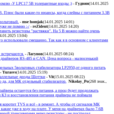
номлю -У LPC17 5В толерантные входы ;)
-
Гyдвин
(14.01.2025
В. Плюс были какие-то нюансы, когда слейвы с питанием 3.3В
вольтовый.
-
mse homjak
(14.01.2025 14:01
)
уже не помню :-/
-
reZident
(14.01.2025 14:20
)
 ставить резисторы "растяжки". На 5 В можно найти очень
4.01.2025 13:04
)
го использовали смешанно. Так как я в основном с клиентами
е встречаются.
-
Лaгyнoв
(14.01.2025 08:24
)
я драйверов RS-485 и CAN. Цена вопроса - малюсенький
тдельных 5вольтовых стабилизатора LP2950,от одного питать
-
Yurasvs
(14.01.2025 15:19
)
араллельные диоды Шоттки
-
Vit
(15.01.2025 08:22
)
 да, для МК отдельный стабилизатор.
Nikolay_Po
(268 знак.,
айвера останутся без питания, а проц будет продолжать
я КЗ и восстановления питания драйвера не поймали
 коротит TVS и всё - в ремонт. А чтобы от сигналов МК
, какие уже в ходу на плате. У меня на драйверах было 7.6В
нный трансиверами через резисторы - не пострадал.