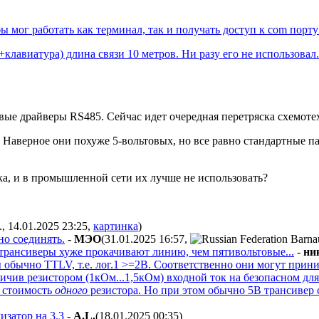
мог работать как терминал, так и получать доступ к com порту 
лавиатура) длина связи 10 метров. Ни разу его не использовал.
вые драйверы RS485. Сейчас идет очередная перетряска схемотех
ет. Наверное они похуже 5-вольтовых, но все равно стандартные 
ика, и в промышленной сети их лучше не использовать?
., 14.01.2025 23:25
,
картинка
)
но соединять.
-
MЭO
(31.01.2025 16:57
,
 трансиверы хуже прокачивают линию, чем пятивольтовые...
-
ни
 обычно TTLV, т.е. лог.1 >=2В. Соответственно они могут прин
ичив резистором (1кОм...1,5кОм) входной ток на безопасном дл
а стоимость
одного
резистора. Но при этом обычно 5В трансивер 
изатор на 3.3
-
A.L.
(18.01.2025 00:35
)