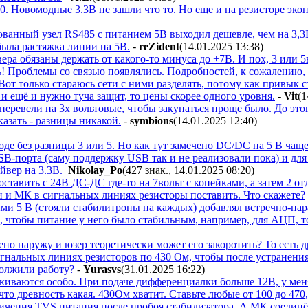
 Новомодные 3.3В не зашли что то. Но еще и на резисторе эко
ованный узел RS485 с питанием 5В выходил дешевле, чем на 3,3
была растяжка линии на 5В.
-
reZident
(14.01.2025 13:38
)
а обязаны держать от какого-то минуса до +7В. И пох, 3 или 5
ь! Проблемы со связью появлялись. Подробностей, к сожалению, 
. Вот только стараюсь сети с ними разделять, потому как привык
, и ещё и нужно туча защит, то цены скорее одного уровня.
-
Vit
(1
перевели на 3х вольтовые, чтобы закупаться проще было. До это
казать - разницы никакой.
-
symbions
(14.01.2025 12:40
)
роде без разницы 3 или 5. Но как тут замечено DC/DC на 5 В чащ
B-порта (саму поддержку USB так и не реализовали пока) и дл
йвер на 3.3В.
Nikolay_Po
(427 знак., 14.01.2025 08:20
)
тавить с 24В ДС-ДС где-то на 7вольт с копейками, а затем 2 о
и и МК в сигнальных линиях резисторы поставить. Что скажете?
ми 5 В (стояли стабилитроны на каждых) добавлял встречно-п
чтобы питание у него было стабильным, например, для АЦП, то
но наружу и юзер теоретически может его закоротить? То есть др
сигнальных линиях резисторов по 430 Ом, чтобы после устранени
олжили работу?
-
Yurasvs
(31.01.2025 16:22
)
лкиваются особо. При подаче дифференциалки больше 12В, у меня
что древность какая. 430Ом хватит. Ставьте любые от 100 до 470
ничения TVS питания после пробоя стабилизатора. А МК соединё