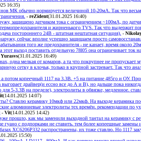
025 16:35
)
нов МК обычно нормируется величиной 10-20мА. Так что весьма
граничения.
-
reZident
(31.01.2025 16:40
)
ужу, защищено датчиком тока с ограничением ~100мА, по датчи
з термопредохранителя и жирненького TVS. Так что выдержит п
дача постороннего 24В - штатная нештатная ситуация).
-
Nikola
 наружу, сейчас вполне успешно защищаем просто самовосстана
абатывания того же предохранителя - не канает, время около 20м
а этот выход поставить отдельную 78l05 она ограничивает ток 
-
Yurasvs
(31.01.2025 16:49
)
нах, одна мелкая от комаров, а та что покрупнее не пропускает му
мариную сетку в клочья, только в крупной застревает. Так что а
, а потом копеечный 1117 на 3.3В. +5 на питание 485го и ОУ. 
выгорает драйвер(и ессно все до А и В), но дальше пока никогда
о для 5-3.3В на пределе), электролиты в обвязке, медленное. 
it
(14.01.2025 14:07
)
литы? Ставлю керамику 10мкф или 22мкф. На выходе керамика по
ские алюминиевые электролиты тех времён. рекомендации по уху
я
-
Vit
(14.01.2025 14:42
)
 уже прошло, как мы заменили выходной тантал на керамику с р
ще гуано с подпорками не ставить. тем более копеешные замены
базах XC6206P332 распространены, их тоже ставлю. Но 1117 заку
.01.2025 15:50
)
6 - 100мА, LD1117 - 800мА. И как первую вместо второй испо