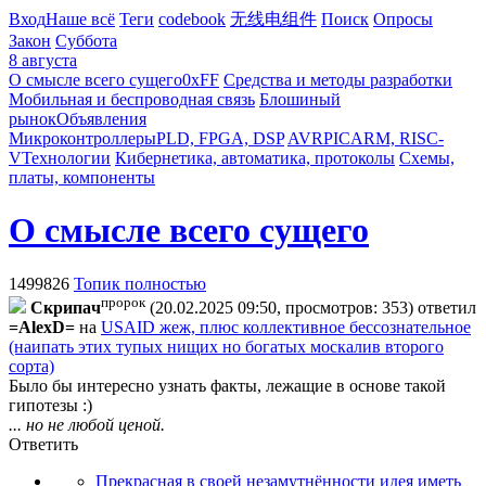
Вход
Наше всё
Теги
codebook
无线电组件
Поиск
Опросы
Закон
Суббота
8 августа
О смысле всего сущего
0xFF
Средства и методы разработки
Мобильная и беспроводная связь
Блошиный
рынок
Объявления
Микроконтроллеры
PLD, FPGA, DSP
AVR
PIC
ARM, RISC-
V
Технологии
Кибернетика, автоматика, протоколы
Схемы,
платы, компоненты
О смысле всего сущего
1499826
Топик полностью
пророк
Cкpипaч
(20.02.2025 09:50, просмотров: 353)
ответил
=AlexD=
на
USAID жеж, плюс коллективное бессознательное
(наипать этих тупых нищих но богатых москалив второго
сорта)
Было бы интересно узнать факты, лежащие в основе такой
гипотезы :)
... но не любой ценой.
Ответить
Прекрасная в своей незамутнённости идея иметь