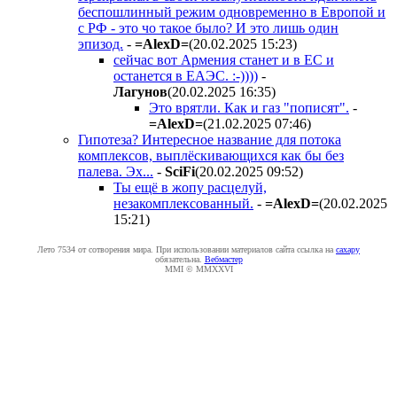
беспошлинный режим одновременно в Европой и
с РФ - это чо такое было? И это лишь один
эпизод.
-
=AlexD=
(20.02.2025 15:23
)
сейчас вот Армения станет и в ЕС и
останется в ЕАЭС. :-))))
-
Лaгyнoв
(20.02.2025 16:35
)
Это врятли. Как и газ "пописят".
-
=AlexD=
(21.02.2025 07:46
)
Гипотеза? Интересное название для потока
комплексов, выплёскивающихся как бы без
палева. Эх...
-
SciFi
(20.02.2025 09:52
)
Ты ещё в жопу расцелуй,
незакомплексованный.
-
=AlexD=
(20.02.2025
15:21
)
Лето 7534 от сотворения мира. При использовании материалов сайта ссылка на
caxapу
обязательна.
Вебмастер
MMI © MMXXVI