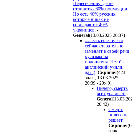
Пересечение, где не
отличить - 60% популяции.
Но есть 40% русских
которые никак не
совпадают с 40%
украинцев.
-
General
(13.03.2025 20:37
)
...а есть еще те, кто
сейчас старательно
заменяет в своей речи
русизмы на
полонизмы. Нет бы
английский учили,
да? :)
Cкpипaч
(423
знак., 13.03.2025
20:39 - 20:49
)
Ничего, смерть
всех уравняет.
-
General
(13.03.20
20:42
)
Смерть
ничего не
решает.
Cкpипaч
(6
знак.,