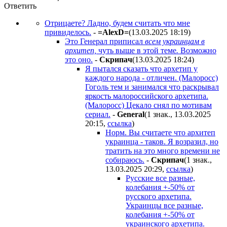
Ответить
Отрицаете? Ладно, будем считать что мне
привиделось.
-
=AlexD=
(13.03.2025 18:19
)
Это Генерал приписал
всем украинцам в
архитеп,
чуть выше в этой теме
.
Возможно
это оно.
-
Cкpипaч
(13.03.2025 18:24
)
Я пытался сказать что архетип у
каждого народа - отличен. (Малоросс)
Гоголь тем и занимался что раскрывал
яркость малороссийского архетипа.
(Малоросс) Цекало снял по мотивам
сериал.
-
General
(1 знак., 13.03.2025
20:15
,
ссылка
)
Норм. Вы считаете что архитеп
украинца - таков. Я возразил, но
тратить на это много времени не
собираюсь.
-
Cкpипaч
(1 знак.,
13.03.2025 20:29
,
ссылка
)
Русские все разные,
колебания +-50% от
русского архетипа.
Украинцы все разные,
колебания +-50% от
украинского архетипа.