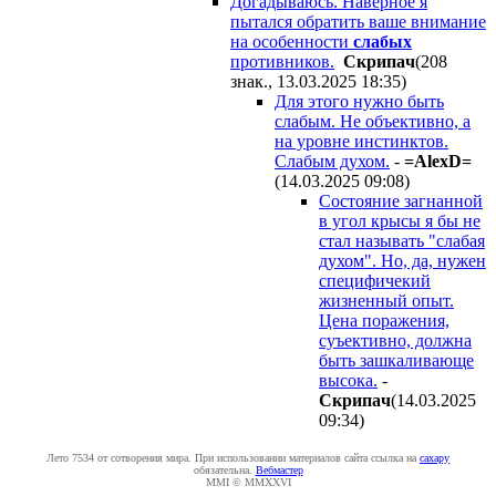
Догадываюсь. Наверное я
пытался обратить ваше внимание
на особенности
слабых
противников.
Cкpипaч
(208
знак., 13.03.2025 18:35
)
Для этого нужно быть
слабым. Не объективно, а
на уровне инстинктов.
Слабым духом.
-
=AlexD=
(14.03.2025 09:08
)
Состояние загнанной
в угол крысы я бы не
стал называть "слабая
духом". Но, да, нужен
специфичекий
жизненный опыт.
Цена поражения,
суъективно, должна
быть зашкаливающе
высока.
-
Cкpипaч
(14.03.2025
09:34
)
Лето 7534 от сотворения мира. При использовании материалов сайта ссылка на
caxapу
обязательна.
Вебмастер
MMI © MMXXVI