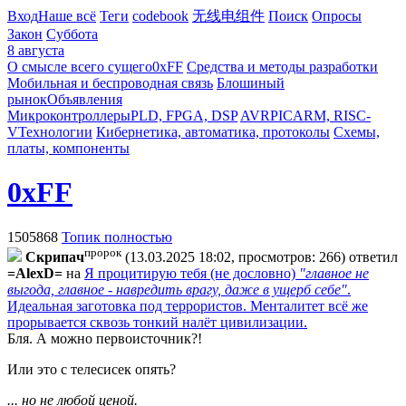
Вход
Наше всё
Теги
codebook
无线电组件
Поиск
Опросы
Закон
Суббота
8 августа
О смысле всего сущего
0xFF
Средства и методы разработки
Мобильная и беспроводная связь
Блошиный
рынок
Объявления
Микроконтроллеры
PLD, FPGA, DSP
AVR
PIC
ARM, RISC-
V
Технологии
Кибернетика, автоматика, протоколы
Схемы,
платы, компоненты
0xFF
1505868
Топик полностью
пророк
Cкpипaч
(13.03.2025 18:02, просмотров: 266)
ответил
=AlexD=
на
Я процитирую тебя (не дословно)
"главное не
выгода, главное - навредить врагу, даже в ущерб себе"
.
Идеальная заготовка под террористов. Менталитет всё же
прорывается сквозь тонкий налёт цивилизации.
Бля. А можно первоисточник?!
Или это с телесисек опять?
... но не любой ценой.