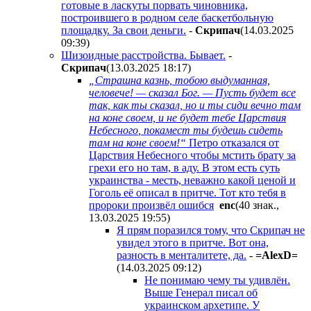
готовые в ласкуты порвать чиновника,
построившего в родном селе баскетбольную
площадку. За свои деньги.
-
Cкpипaч
(14.03.2025
09:39
)
Шизоидные расстройства. Бывает.
-
Cкpипaч
(13.03.2025 18:17
)
„Страшна казнь, тобою выдуманная,
человече! — сказал Бог. — Пусть будет все
так, как ты сказал, но и ты сиди вечно там
на коне своем,
и не будет тебе Царствия
Небесного
, покамест ты будешь сидеть
там на коне своем!“
Петро отказался от
Царствия Небесного чтобы мстить брату за
грехи его но там, в аду. В этом есть суть
украинства - месть, неважно какой ценой и
Гоголь её описал в притче. Тот кто тебя в
пророки произвёл ошибся
enc
(40 знак.,
13.03.2025 19:55
)
Я прям поразился тому, что Скрипач не
увидел этого в притче. Вот она,
разность в менталитете, да.
-
=AlexD=
(14.03.2025 09:12
)
Не понимаю чему ты удивлён.
Выше Генерал писал об
украинском архетипе. У