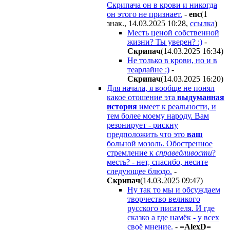
Скрипача он в крови и никогда
он этого не признает.
-
enc
(1
знак., 14.03.2025 10:28
,
ссылка
)
Месть ценой собственной
жизни? Ты уверен? :)
-
Cкpипaч
(14.03.2025 16:34
)
Не только в крови, но и в
теарлайне :)
-
Cкpипaч
(14.03.2025 16:20
)
Для начала, я вообще не понял
какое отошение эта
выдуманная
история
имеет к реальности, и
тем более моему народу. Вам
резонирует - рискну
предположить что это
ваш
больной мозоль. Обостренное
стремление к
справедливости
?
месть? - нет, спасибо, несите
следующее блюдо.
-
Cкpипaч
(14.03.2025 09:47
)
Ну так то мы и обсуждаем
творчество великого
русского писателя. И где
сказко а где намёк - у всех
своё мнение.
-
=AlexD=