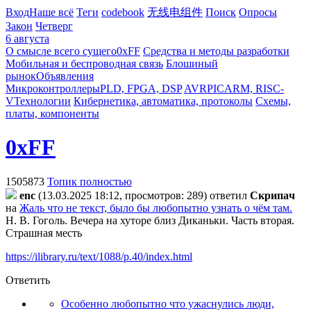
Вход
Наше всё
Теги
codebook
无线电组件
Поиск
Опросы
Закон
Четверг
6 августа
О смысле всего сущего
0xFF
Средства и методы разработки
Мобильная и беспроводная связь
Блошиный
рынок
Объявления
Микроконтроллеры
PLD, FPGA, DSP
AVR
PIC
ARM, RISC-
V
Технологии
Кибернетика, автоматика, протоколы
Схемы,
платы, компоненты
0xFF
1505873
Топик полностью
enc
(13.03.2025 18:12, просмотров: 289)
ответил
Cкpипaч
на
Жаль что не текст, было бы любопытно узнать о чём там.
Н. В. Гоголь. Вечера на хуторе близ Диканьки. Часть вторая.
Страшная месть
https://ilibrary.ru/text/1088/p.40/index.html
Ответить
Особенно любопытно что ужаснулись люди,