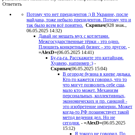
Ответить
Потому что нет прецидентов :) В Украине, после
майдана, тоже небыло прецидентов. Потому что и
так было всем всё понятно.
Cкpипaч
(928 знак.,
06.05.2025 14:32
)
Давай не мешать мух с котлетами.
Межгосударственные тёрки - это одно.
Плющить конкретный бизнес - это другое.
-
=AlexD=
(06.05.2025 14:41
)
Бу-га-га. Расскажите это китайцам.
Хуавею, например :)
-
Cкpипaч
(06.05.2025 15:04
)
В огороде бузина в киеве дядька.
Кто-то кажется говорил, что то
что могут позволить себе сша,
мало кто может. Механизм
персональных, коллективных,
экономических и пр. санкций -
это изобретение империи. Может
когда-то РФ позаимствует такой
метод ведения дел. Но не
сегодня.
-
=AlexD=
(06.05.2025
15:12
)
Я токого не говорил. По