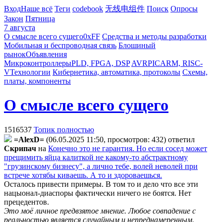
Вход
Наше всё
Теги
codebook
无线电组件
Поиск
Опросы
Закон
Пятница
7 августа
О смысле всего сущего
0xFF
Средства и методы разработки
Мобильная и беспроводная связь
Блошиный
рынок
Объявления
Микроконтроллеры
PLD, FPGA, DSP
AVR
PIC
ARM, RISC-
V
Технологии
Кибернетика, автоматика, протоколы
Схемы,
платы, компоненты
О смысле всего сущего
1516537
Топик полностью
=AlexD=
(06.05.2025 11:50, просмотров: 432)
ответил
Cкpипaч
на
Конечно это не гарантия. Но если сосед может
прещимить яйца калиткой не какому-то абстрактному
"грузинскому бизнесу", а лично тебе, волей неволей при
встрече хотябы киваешь. А то и здороваешься.
Осталось привести примеры. В том то и дело что все эти
нацыонал-диаспоры фактически ничего не боятся. Нет
прецедентов.
Это моё личное предвзятое мнение. Любое совпадение с
реальностью является случайным и непреднамеренным.