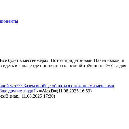
мпоненты
Всё будет в мессенжерах. Потом придет новый Павел Быков, и
сидеть в канале где постоянно голосовой трёп ни о чём? - а для
осовой чат??? Зачем вообще общаться с кожаными мешками,
ообще другие люди?
-
=AlexD=
(11.08.2025 16:59
)
lex
(3 знак., 11.08.2025 17:30
)