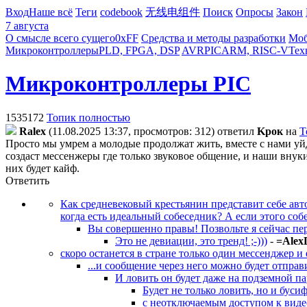
Вход
Наше всё
Теги
codebook
无线电组件
Поиск
Опросы
Закон
7 августа
О смысле всего сущего
0xFF
Средства и методы разработки
Моб
Микроконтроллеры
PLD, FPGA, DSP
AVR
PIC
ARM, RISC-V
Тех
Микроконтроллеры PIC
1535172
Топик полностью
Ralex
(11.08.2025 13:37, просмотров: 312)
ответил
Kpoк
на
Т
Просто мы умрем а молодые продолжат жить, вместе с нами уйд
создаст мессенжеры где только звуковое общение, и наши внуки 
них будет кайф.
Ответить
Как средневековый крестьянин представит себе авто
когда есть идеальный собеседник? А если этого соб
Вы совершенно правы! Позвольте я сейчас пе
Это не девиации, это тренд! ;-)))
-
=Alex
скоро останется в стране только один мессенджер и е
...и сообщение через него можно будет отправ
И ловить он будет даже на подземной па
Будет не только ловить, но и буси
с неотключаемым доступом к виде