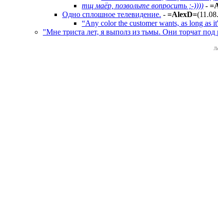
тщ маёр, позвольте вопросить ;-))))
-
=
Одно сплошное телевидение.
-
=AlexD=
(11.08
“Any color the customer wants, as long as i
"Мне триста лет, я выполз из тьмы. Они торчат под 
Л