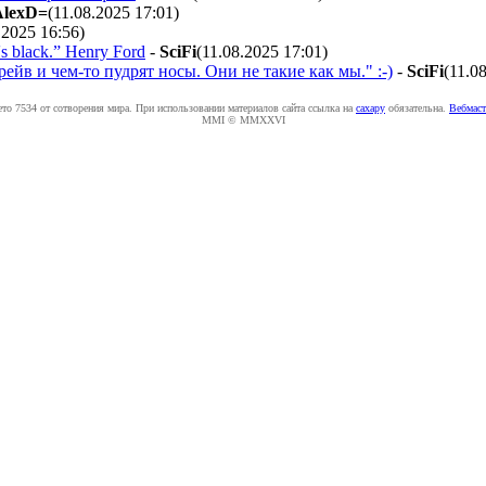
AlexD=
(11.08.2025 17:01
)
.2025 16:56
)
t's black.” Henry Ford
-
SciFi
(11.08.2025 17:01
)
рейв и чем-то пудрят носы. Они не такие как мы." :-)
-
SciFi
(11.0
ето 7534 от сотворения мира. При использовании материалов сайта ссылка на
caxapу
обязательна.
Вебмаст
MMI © MMXXVI