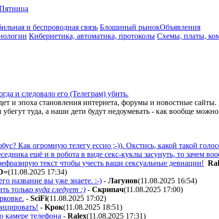
Пятница
ильная и беспроводная связь
Блошиный рынок
Объявления
нологии
Кибернетика, автоматика, протоколы
Схемы, платы, ко
огда и следовало его (Телеграм) убить.
ет и эпоха становления интернета, форумы и новостные сайты. 
убегут туда, а наши дети будут недоумевать - как вообще можно 
бус? Как огромную телегу ессно ;-)). Окстись, какой такой гол
еседника ещё и в робота в виде секс-куклы засунуть, то зачем в
рефразирую текст чтобы учесть ваши сексуальные девиации!
Ra
D=
(11.08.2025 17:34
)
го название вы уже знаете. :-)
-
Лaгyнoв
(11.08.2025 16:54
)
ить только
куда следует :)
-
Cкpипaч
(11.08.2025 17:00
)
рковке.
-
SciFi
(11.08.2025 17:02
)
фицировать!
-
Kpoк
(11.08.2025 18:51
)
о камере телефона
-
Ralex
(11.08.2025 17:31
)