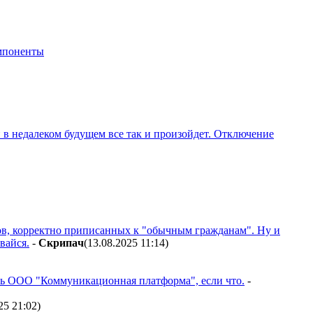
мпоненты
ли в недалеком будущем все так и произойдет. Отключение
ров, корректно приписанных к "обычным гражданам". Ну и
вайся.
-
Cкpипaч
(13.08.2025 11:14
)
тель ООО "Коммуникационная платформа", если что.
-
25 21:02
)