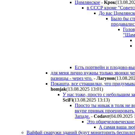
Цимлянское
-
Kpoк
(13.08.20
в СССР кроме "Советск
До вас Цимлянск
Было бы ст
продавалис
Голов
"Шамп
Есть портвейн и плодово-выг
для меня лично нужны только звонки чер
разницы - через что.
-
Лaгyнoв
(13.08.20
Покашта, все страшилки, что придумывал
homjak
(13.08.2025 13:01
)
У нас тоже, просто с небольшим з
SciFi
(13.08.2025 13:13
)
Просто ты никак в толк не 
вкупе привык проецировать
Западе.
-
Codavr
(04.09.2025 
Это общечеловеческие 
А самая ваша люб
Вайфай снаружи зданий будут мониторить беспилотн