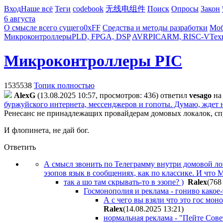
Вход
Наше всё
Теги
codebook
无线电组件
Поиск
Опросы
Закон
6 августа
О смысле всего сущего
0xFF
Средства и методы разработки
Моб
Микроконтроллеры
PLD, FPGA, DSP
AVR
PIC
ARM, RISC-V
Тех
Микроконтроллеры PIC
1535538
Топик полностью
AlexG
(13.08.2025 10:57, просмотров: 436)
ответил
vesago
н
буржуйского интернета, мессенджеров и гопоты. Думаю, ждет н
Ренесанс не принадлежащих провайдерам домовых локалок, спу
И флопинета, не дай бог.
Ответить
А смысл звонить по Телеграмму внутри домовой ло
эзопов язык в сообщениях, как по классике. И что
так а шо там скрывать-то в эзопе? )
Ralex
(768
Госмонополия и реклама - гониво какое-
А с чего вы взяли что это гос мо
Ralex
(14.08.2025 13:21
)
нормальная реклама - "Пейте Советс