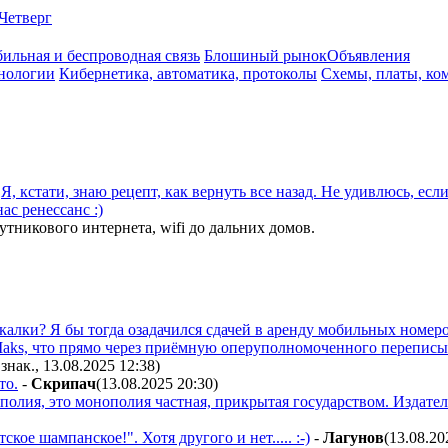
Четверг
ильная и беспроводная связь
Блошиный рынок
Объявления
нологии
Кибернетика, автоматика, протоколы
Схемы, платы, ко
а
Я, кстати, знаю рецепт, как вернуть все назад. Не удивлюсь, ес
ас ренессанс :)
тникового интернета, wifi до дальних домов.
калки? Я бы тогда озадачился сдачей в аренду мобильных номе
 Maks, что прямо через приёмную оперуполномоченного переписы
 знак., 13.08.2025 12:38
)
то.
-
Cкpипaч
(13.08.2025 20:30
)
нополия, это монополия частная, прикрытая государством. Изда
кое шампанское!". Хотя другого и нет..... :-)
-
Лaгyнoв
(13.08.20