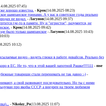
14.08.2025 07:45
)
же хорошо известна.
-
Kpoк
(14.08.2025 08:23
)
ское шампанское тоннами. А у вас в советские годы реально
родах не видал.
-
Лaгyнoв
(14.08.2025 09:37
)
тится где-то в памяти. Ну и "игристое", разумеется, не
нское.
-
Kpoк
(14.08.2025 09:42
)
езде было только шампанское
-
Лaгyнoв
(14.08.2025 10:43
)
10:03
)
08.2025 10:12
)
исылаемые видео - видеть глюки в работе дивайсов. Реально без
ро в ЕС. Не то, что в этой вашей лапотной Рашке!!!!111
-
mse
убежные товарищи стали перенимать не так давно :-)
-
нимают, а свой развивают последовательно. Но ты с ними
выдуман про якобы СССР, а внедрен на твоем любимом
ка)...
-
Nikolay_Po
(13.08.2025 11:07
)