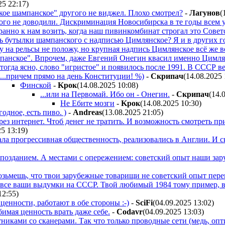
25 22:17
)
ое шампанское" другого не виджел. Плохо смотрел?
-
Лaгyнoв
(
ого не доводили. Дискриминация Новосибирска в те годы всем у
ранно к нам возить, когда наш пивинкомбинат строгал это Совет
ь бутылки шампанского с надписью Цимлянское? Я и в других го
у на рельсы не положу, но крупная надпись Цимлянское всё же вер
анское". Впрочем, даже Евгений Онегин квасил именно Цимля
тогда ясно, слово "игристое" и появилось после 1991. В СССР в
...причем прямо на день Конституции! %)
-
Cкpипaч
(14.08.2025 
Финской
-
Kpoк
(14.08.2025 10:08
)
...или на Первомай. Ибо он - Онегин.
-
Cкpипaч
(14.
Не Ебите мозги
-
Kpoк
(14.08.2025 10:30
)
одное, есть пиво. )
-
Andreas
(13.08.2025 21:05
)
ез интернет. Чтоб денег не тратить. И возможность смотреть пр
25 13:19
)
а прогрессивная общественность, реализовались в Англии. И ско
апозданием. А местами с опережением: советский опыт наши зар
возьмешь, что твои зарубежные товарищи не советский опыт пере
 все ваши выдумки на СССР. Твой любимый 1984 тому пример, 
12:55
)
ценности, работают в обе стороны :-)
-
SciFi
(04.09.2025 13:02
)
имая ценность врать даже себе.
-
Codavr
(04.09.2025 13:03
)
иками со сканерами. Так что только проводные сети (медь, опти