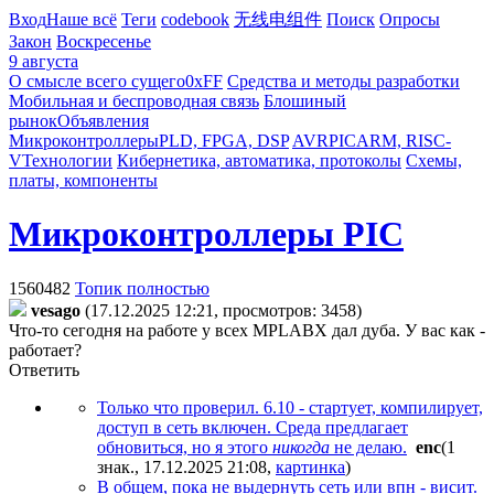
Вход
Наше всё
Теги
codebook
无线电组件
Поиск
Опросы
Закон
Воскресенье
9 августа
О смысле всего сущего
0xFF
Средства и методы разработки
Мобильная и беспроводная связь
Блошиный
рынок
Объявления
Микроконтроллеры
PLD, FPGA, DSP
AVR
PIC
ARM, RISC-
V
Технологии
Кибернетика, автоматика, протоколы
Схемы,
платы, компоненты
Микроконтроллеры PIC
1560482
Топик полностью
vesago
(17.12.2025 12:21, просмотров: 3458)
Что-то сегодня на работе у всех MPLABX дал дуба. У вас как -
работает?
Ответить
Только что проверил. 6.10 - стартует, компилирует,
доступ в сеть включен. Среда предлагает
обновиться, но я этого
никогда
не делаю.
enc
(1
знак., 17.12.2025 21:08
,
картинка
)
В общем, пока не выдернуть сеть или впн - висит.