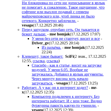
Ни блокировка по сети ни дописывание в ярлык
не помогает, к сожалению. Такое ощущение, что
софтине или выхлоп подавай с сервера
майрочиповского или, чтоб линка не было
сетевого. Конкретно заблочили.
-
vesago
(17.12.2025 20:46
)
Перед запуском, отрубаю сеть. Он тыкается и
бежит дальше.
-
mse homjak
(17.12.2025 17:07
)
У меня без сети не стартует, висит и все
-
Driver_gv
(17.12.2025 20:14
)
Из разъёма.
-
mse homjak
(17.12.2025
22:24
)
Клевещут, такое бывает:
SciFi
(2 знак., 17.12.2025
12:55
,
ссылка
,
ссылка
)
Спасибо - как в статье, висит на загрузке
модулей. У меня 6.05. Вообще не
загружалась. Добавил в ярлык аргументы.
Через минуту висона хоть начало
загружаться.
-
vesago
(17.12.2025 13:25
)
Работает. А у вас он в интернет ходит?
-
mr-
x
(17.12.2025 12:35
)
Компьютер подключен к интернету. Без
интернета работает. И с впн тоже. Видно
буржуины пакость какую-то учинили.
-
vesago
(17.12.2025 12:39
)