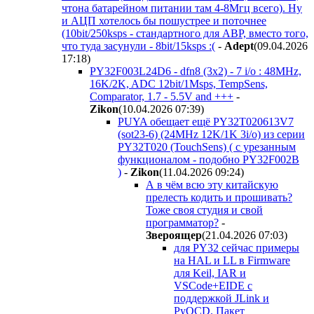
чтона батарейном питании там 4-8Мгц всего). Ну
и АЦП хотелось бы пошустрее и поточнее
(10bit/250ksps - стандартного для АВР, вместо того,
что туда засунули - 8bit/15ksps :(
-
Adept
(09.04.2026
17:18
)
PY32F003L24D6 - dfn8 (3x2) - 7 i/o : 48MHz,
16K/2K, ADC 12bit/1Msps, TempSens,
Comparator, 1.7 - 5.5V and +++
-
Zikon
(10.04.2026 07:39
)
PUYA обещает ещё PY32T020613V7
(sot23-6) (24MHz 12K/1K 3i/o) из серии
PY32T020 (TouchSens) ( с урезанным
функционалом - подобно PY32F002B
)
-
Zikon
(11.04.2026 09:24
)
А в чём всю эту китайскую
прелесть кодить и прошивать?
Тоже своя студия и свой
программатор?
-
Звepoящep
(21.04.2026 07:03
)
для PY32 сейчас примеры
на HAL и LL в Firmware
для Keil, IAR и
VSCode+EIDE с
поддержкой JLink и
PyOCD. Пакет