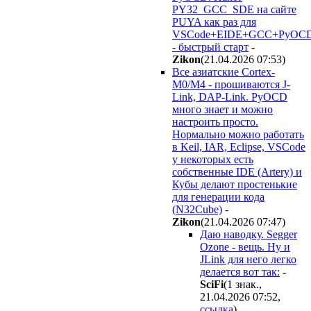
PY32_GCC_SDE на сайте
PUYA как раз для
VSCode+EIDE+GCC+PyOC
- быстрый старт
-
Zikon
(21.04.2026 07:53
)
Все азиатские Cortex-
M0/M4 - прошиваются J-
Link, DAP-Link. PyOCD
много знает и можно
настроить просто.
Нормально можно работать
в Keil, IAR, Eclipse, VSCode
у некоторых есть
собственные IDE (Artery) и
Кубы делают простенькие
для генерации кода
(N32Cube)
-
Zikon
(21.04.2026 07:47
)
Даю наводку. Segger
Ozone - вещь. Ну и
JLink для него легко
делается вот так:
-
SciFi
(1 знак.,
21.04.2026 07:52
,
ссылка
)