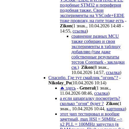
подобные STM32 и периферия
подобная также. Свои
эксперименты на VSCode+EIDE
тоже провожу, на гите тоже есть
-
Zikon
(1 знак., 10.04.2026 14:48 -
14:55
,
ссылка
)
сравнение разных MCU
также собираю и свои
эксперименты в таблицу
добавляю (там даже
собственные результаты
тестов Coremark - закладки
см.)
Zikon
(8 знак.,
10.04.2026 14:57
,
ссылка
)
Спасибо. Где тут смайлик "огонь"?
-
Nikolay_Po
(10.04.2026 10:14
)
🔥 здесь
-
General
(1 знак.,
11.04.2026 08:46
,
ссылка
)
а если шпаргалку посмотреть?
сколько "огня" будет ?
Zikon
(1
знак., 10.04.2026 10:44
,
картинка
)
этот чип тестировал и вообще
зачетный, max HSI = 50MHz -->
x2 PLL = 100MHz запустил (в