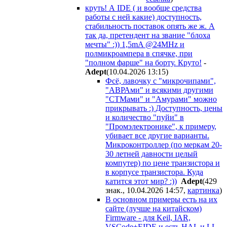
круть! А IDE ( и вообще средства
работы с ней какие) доступность,
стабильность поставок опять же ж. А
так да, претендент на звание "блоха
мечты" :)) 1,5mA @24MHz и
полмикроампера в спячке, при
"полном фарше" на борту. Круто!
-
Adept
(10.04.2026 13:15
)
Фсё, лавочку с "микрочипами",
"АВРАми" и всякими другими
"СТМами" и "Амурами" можно
прикрывать :) Доступность, цены
и количество "пуйи" в
"Промэлектронике", к примеру,
убивает все другие варианты.
Микроконтроллер (по меркам 20-
30 летней давности целый
компутер) по цене транзистора и
в корпусе транзистора. Куда
катится этот мир? :))
Adept
(429
знак., 10.04.2026 14:57
,
картинка
)
В основном примеры есть на их
сайте (лучше на китайском)
Firmware - для Keil, IAR,
VSCode+EIDE и есть HAL и LL