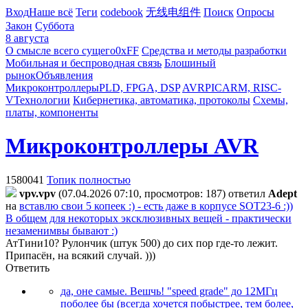
Вход
Наше всё
Теги
codebook
无线电组件
Поиск
Опросы
Закон
Суббота
8 августа
О смысле всего сущего
0xFF
Средства и методы разработки
Мобильная и беспроводная связь
Блошиный
рынок
Объявления
Микроконтроллеры
PLD, FPGA, DSP
AVR
PIC
ARM, RISC-
V
Технологии
Кибернетика, автоматика, протоколы
Схемы,
платы, компоненты
Микроконтроллеры AVR
1580041
Топик полностью
vpv.vpv
(07.04.2026 07:10, просмотров: 187)
ответил
Adept
на
вставлю свои 5 копеек :) - есть даже в корпусе SOT23-6 :))
В общем для некоторых эксклюзивных вещей - практически
незаменимвы бывают :)
АтТини10? Рулончик (штук 500) до сих пор где-то лежит.
Припасён, на всякий случай. )))
Ответить
да, оне самые. Вешчь! "speed grade" до 12МГц
поболее бы (всегда хочется побыстрее, тем более,