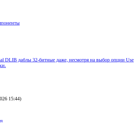
мпоненты
al DLIB даблы 32-битные даже, несмотря на выбор опции Use
ки.
2026 15:44
)
ер