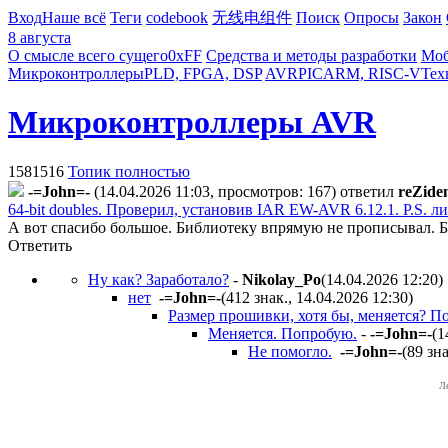
Вход
Наше всё
Теги
codebook
无线电组件
Поиск
Опросы
Закон
8 августа
О смысле всего сущего
0xFF
Средства и методы разработки
Моб
Микроконтроллеры
PLD, FPGA, DSP
AVR
PIC
ARM, RISC-V
Тех
Микроконтроллеры AVR
1581516
Топик полностью
-=John=-
(14.04.2026 11:03, просмотров: 167)
ответил
reZide
64-bit doubles. Проверил, установив IAR EW-AVR 6.12.1. P.S.
А вот спасибо большое. Библиотеку впрямую не прописывал. Б
Ответить
Ну как? Заработало?
-
Nikolay_Po
(14.04.2026 12:20
)
нет
-=John=-
(412 знак., 14.04.2026 12:30
)
Размер прошивки, хотя бы, меняется? По
Меняется. Попробую.
-
-=John=-
(1
Не помогло.
-=John=-
(89 зн
Л