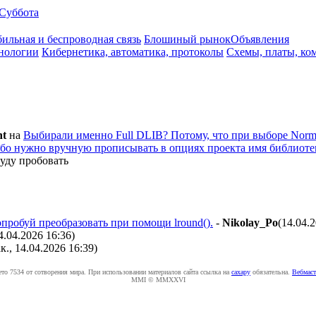
Суббота
ильная и беспроводная связь
Блошиный рынок
Объявления
нологии
Кибернетика, автоматика, протоколы
Схемы, платы, ко
nt
на
Выбирали именно Full DLIB? Потому, что при выборе Norm
 либо нужно вручную прописывать в опциях проекта имя библиоте
уду пробовать
пробуй преобразовать при помощи lround().
-
Nikolay_Po
(14.04.
4.04.2026 16:36
)
ак., 14.04.2026 16:39
)
ето 7534 от сотворения мира. При использовании материалов сайта ссылка на
caxapу
обязательна.
Вебмаст
MMI © MMXXVI