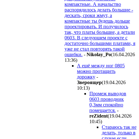
компактные. А начальство
распорядилось делать большие -
дескать, сроки жмут, а
компактные ты будешь дольше
проектировать. И получилось
так, что платы большие, а детали
0603. В следующем проекте с
достаточно большими платами, я
уже не стал повторять такой
ошибки.
-
Nikolay_Po
(16.04.2026
13:36
)
А ещё между ног 0805
можно протащить
дорожку
-
Звepoящep
(19.04.2026
10:13
)
Промеж выводов
0603 проводник
0,3мм спокойно
помещается.
-
reZident
(19.04.2026
10:45
)
Стараюсь так не
делать, только в
случае если