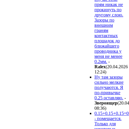
прям никак не
прокинуть по
другому слою.
Зазоры по
внешним
граням
контактных
площадок до
ближайшего
проводника у
меня не менее
0.2мм.
-
Ralex
(20.04.2026
12:24
)
Ну там зазоры
сильно мелкие
получаются. Я
по-привычке
0.25 оставляю.
-
Звepoящep
(20.0
08:36
)
0.15+0.15+0.15=0
- помещается.
Только для
некоторых