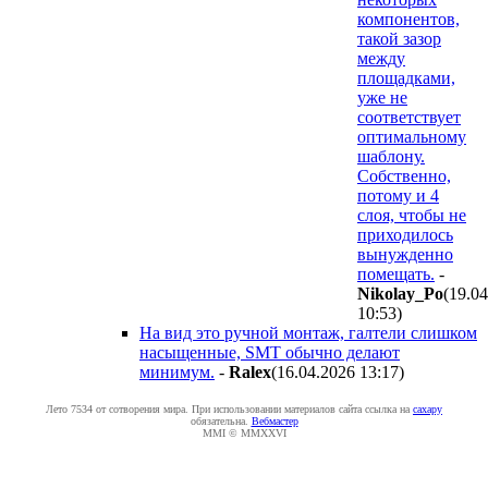
компонентов,
такой зазор
между
площадками,
уже не
соответствует
оптимальному
шаблону.
Собственно,
потому и 4
слоя, чтобы не
приходилось
вынужденно
помещать.
-
Nikolay_Po
(19.0
10:53
)
На вид это ручной монтаж, галтели слишком
насыщенные, SMT обычно делают
минимум.
-
Ralex
(16.04.2026 13:17
)
Лето 7534 от сотворения мира. При использовании материалов сайта ссылка на
caxapу
обязательна.
Вебмастер
MMI © MMXXVI