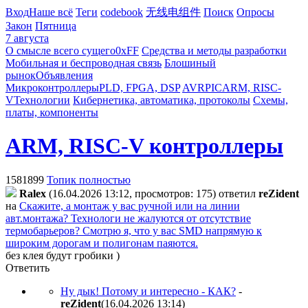
Вход
Наше всё
Теги
codebook
无线电组件
Поиск
Опросы
Закон
Пятница
7 августа
О смысле всего сущего
0xFF
Средства и методы разработки
Мобильная и беспроводная связь
Блошиный
рынок
Объявления
Микроконтроллеры
PLD, FPGA, DSP
AVR
PIC
ARM, RISC-
V
Технологии
Кибернетика, автоматика, протоколы
Схемы,
платы, компоненты
ARM, RISC-V контроллеры
1581899
Топик полностью
Ralex
(16.04.2026 13:12, просмотров: 175)
ответил
reZident
на
Скажите, а монтаж у вас ручной или на линии
авт.монтажа? Технологи не жалуются от отсутствие
термобарьеров? Смотрю я, что у вас SMD напрямую к
широким дорогам и полигонам паяются.
без клея будут гробики )
Ответить
Ну дык! Потому и интересно - КАК?
-
reZident
(16.04.2026 13:14
)