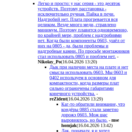
Легко и просто: у нас серия - это десяток
устройств. Поэтому расстановка -
исключительно ручная. Пайка в печи.
Надгробий нет. Плата прогревается вся
целиком. Везде много меди, стравлено
минимум. Поэтому плавится одновременно,
по крайней мере, проблем с надгробиями
нет. Когда были компоненты 0603, ушёл от
них на 0805 - да, были проблемы и
надгробные камни. По просьбе монтажников
стал использовать 0805 и проблем нет.
-
Nikolay_Po
(16.04.2026 13:20
)
Дык при наличии места на плате и нет
смысла использовать 0603. Мы 0603 и
0402 используем в основном для
компактности, когда размеры плат
сильно ограничены габаритами
конечного устройства.
-
reZident
(16.04.2026 13:29
)
Каг-то обратили внимание, что
кондёры 0885 стали заметно
дорожэ 0603. Мож щас
выровнялось, но было.
-
mse
homjak
(16.04.2026 13:42
)
Дак, поначалу, я и хотел