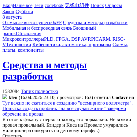
Вход
Наше всё
Теги
codebook
无线电组件
Поиск
Опросы
Закон
Суббота
8 августа
О смысле всего сущего
0xFF
Средства и методы разработки
Мобильная и беспроводная связь
Блошиный
рынок
Объявления
Микроконтроллеры
PLD, FPGA, DSP
AVR
PIC
ARM, RISC-
V
Технологии
Кибернетика, автоматика, протоколы
Схемы,
платы, компоненты
Средства и методы
разработки
1582084
Топик полностью
klen
(16.04.2026 23:10, просмотров: 163)
ответил
Codavr
на
Тут важно не скатиться к созданию "всемирного вольтметра".
Попытка создать пробник "на все случаи жизни" заведомо
обречена на провал.
Я готов к факапу с первого заходу, это нормально. Не всякий
провал провальный, Бэндер и Киса на Провале умудрились
милиционера ошкурить по детскому тарифу :)
Ответить