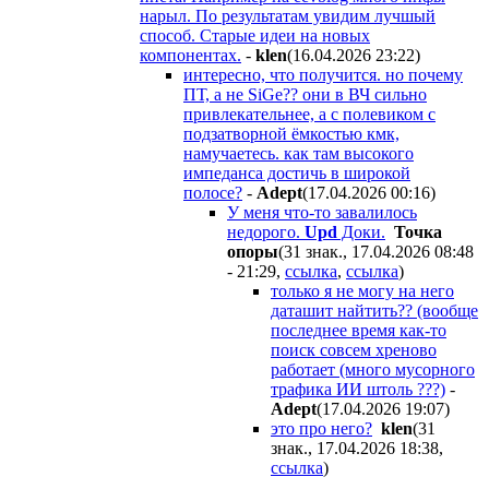
нарыл. По результатам увидим лучшый
способ. Старые идеи на новых
компонентах.
-
klen
(16.04.2026 23:22
)
интересно, что получится. но почему
ПТ, а не SiGe?? они в ВЧ сильно
привлекательнее, а с полевиком с
подзатворной ёмкостью кмк,
намучаетесь. как там высокого
импеданса достичь в широкой
полосе?
-
Adept
(17.04.2026 00:16
)
У меня что-то завалилось
недорого.
Upd
Доки.
Toчкa
oпopы
(31 знак., 17.04.2026 08:48
- 21:29
,
ссылка
,
ссылка
)
только я не могу на него
даташит найтить?? (вообще
последнее время как-то
поиск совсем хреново
работает (много мусорного
трафика ИИ штоль ???)
-
Adept
(17.04.2026 19:07
)
это про него?
klen
(31
знак., 17.04.2026 18:38
,
ссылка
)