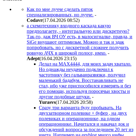
Как по мне лучче сделать пяток
специализированных, но лучче.
-
Codavr
(17.04.2026 08:52
)
а схемотехнику входного каскада какую
предполагаете, - интегральную или дискретную?
Так-то, даж ВЧ ОУ есть, в малосигналке, правда, и
SiGe внушают оптимизьм. Можно и так и эдак
попробовать. но с дискретной сложнее получить
ровную АЧХ в широкой полосе, имхо.
-
Adept
(16.04.2026 23:15
)
Делал на MAX4444, для моих задач хватало.
Но однажды неудачно подключил к
частотнику без гальванразвязки, получил
маленький бадабум. Восстанавливать не
стал, ибо уже приспособился измерять и без
его помощи, используя поросячьи хвосты и
другие подобные штуки.
-
Yurasvs
(17.04.2026 20:58
)
Сразу три варианта буду пробывать. На
двухзатворном полевике + буфер , на двух
полевиках и операционнике, на одном
операционнике. Начитался и накачал док и
обсуждений вопроса за последнием 20 лет из
инета. Например на ееvblog много инфы