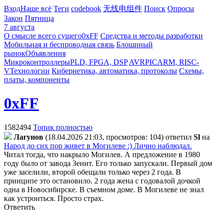
Вход
Наше всё
Теги
codebook
无线电组件
Поиск
Опросы
Закон
Пятница
7 августа
О смысле всего сущего
0xFF
Средства и методы разработки
Мобильная и беспроводная связь
Блошиный
рынок
Объявления
Микроконтроллеры
PLD, FPGA, DSP
AVR
PIC
ARM, RISC-
V
Технологии
Кибернетика, автоматика, протоколы
Схемы,
платы, компоненты
0xFF
1582494
Топик полностью
Лaгyнoв
(18.04.2026 21:03, просмотров: 104)
ответил
Sl
на
Народ до сих пор живет в Могилеве :) Лично наблюдал.
Читал тогда, что накрыло Могилев. А предложение в 1980
году было от завода Зенит. Его только запускали. Первый дом
уже заселили, второй обещали только через 2 года. В
принципе это остановило. 2 года жена с годовалой дочкой
одна в Новосибирске. В съемном доме. В Могилеве не знал
как устроиться. Просто страх.
Ответить