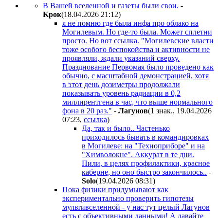
В Вашей вселенной и газеты были свои.
-
Kpoк
(18.04.2026 21:12
)
я не помню где была инфа про облако на
Могилевым. Но где-то была. Может сплетни
просто. Но вот ссылка. "Могилевские власти
тоже особого беспокойства и активности не
проявляли, ждали указаний сверху.
Празднование Первомая было проведено как
обычно, с масштабной демонстрацией, хотя
в этот день дозиметры продолжали
показывать уровень радиации в 0,2
миллирентгена в час, что выше нормального
фона в 20 раз."
-
Лaгyнoв
(1 знак., 19.04.2026
07:23
,
ссылка
)
Да, так и было.. Частенько
приходилось бывать в командировках
в Могилеве: на "Техноприборе" и на
"Химволокне". Аккурат в те дни.
Пили, в целях профилактики, красное
каберне, но оно быстро закончилось..
-
Solo
(19.04.2026 08:31
)
Пока физики придумывают как
экспериментально проверить гипотезы
мультивселенной - у нас тут целый Лагунов
есть с объективными данными! А давайте