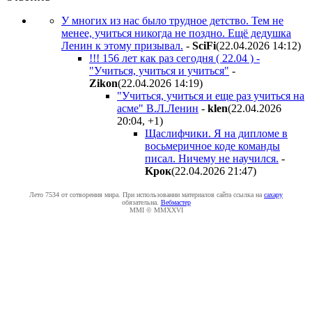
У многих из нас было трудное детство. Тем не
менее, учиться никогда не поздно. Ещё дедушка
Ленин к этому призывал.
-
SciFi
(22.04.2026 14:12
)
!!! 156 лет как раз сегодня ( 22.04 ) -
"Учиться, учиться и учиться"
-
Zikon
(22.04.2026 14:19
)
"Учиться, учиться и еще раз учиться на
асме" В.Л.Ленин
-
klen
(22.04.2026
20:04
,
+1
)
Щаслифчики. Я на дипломе в
восьмеричное коде команды
писал. Ничему не научился.
-
Kpoк
(22.04.2026 21:47
)
Лето 7534 от сотворения мира. При использовании материалов сайта ссылка на
caxapу
обязательна.
Вебмастер
MMI © MMXXVI