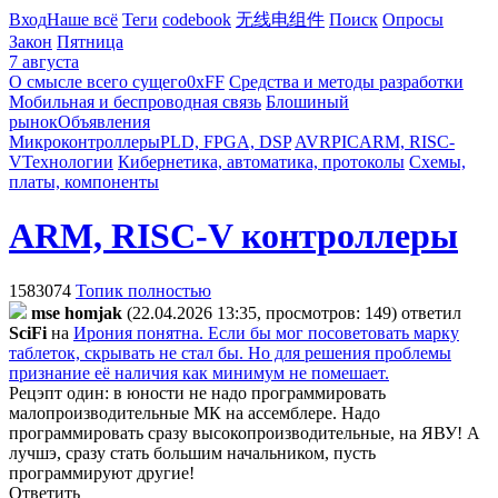
Вход
Наше всё
Теги
codebook
无线电组件
Поиск
Опросы
Закон
Пятница
7 августа
О смысле всего сущего
0xFF
Средства и методы разработки
Мобильная и беспроводная связь
Блошиный
рынок
Объявления
Микроконтроллеры
PLD, FPGA, DSP
AVR
PIC
ARM, RISC-
V
Технологии
Кибернетика, автоматика, протоколы
Схемы,
платы, компоненты
ARM, RISC-V контроллеры
1583074
Топик полностью
mse homjak
(22.04.2026 13:35, просмотров: 149)
ответил
SciFi
на
Ирония понятна. Если бы мог посоветовать марку
таблеток, скрывать не стал бы. Но для решения проблемы
признание её наличия как минимум не помешает.
Рецэпт один: в юности не надо программировать
малопроизводительные МК на ассемблере. Надо
программировать сразу высокопроизводительные, на ЯВУ! А
лучшэ, сразу стать большим начальником, пусть
программируют другие!
Ответить