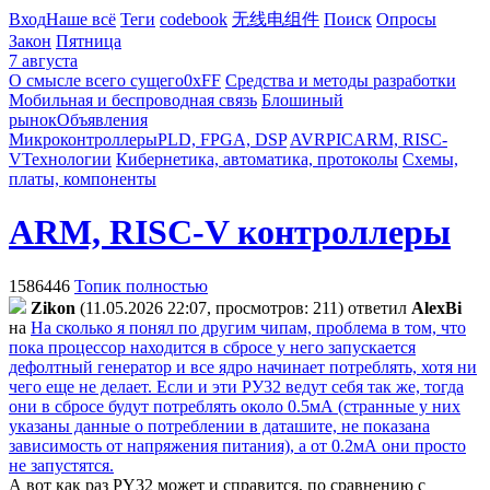
Вход
Наше всё
Теги
codebook
无线电组件
Поиск
Опросы
Закон
Пятница
7 августа
О смысле всего сущего
0xFF
Средства и методы разработки
Мобильная и беспроводная связь
Блошиный
рынок
Объявления
Микроконтроллеры
PLD, FPGA, DSP
AVR
PIC
ARM, RISC-
V
Технологии
Кибернетика, автоматика, протоколы
Схемы,
платы, компоненты
ARM, RISC-V контроллеры
1586446
Топик полностью
Zikon
(11.05.2026 22:07, просмотров: 211)
ответил
AlexBi
на
На сколько я понял по другим чипам, проблема в том, что
пока процессор находится в сбросе у него запускается
дефолтный генератор и все ядро начинает потреблять, хотя ни
чего еще не делает. Если и эти РУ32 ведут себя так же, тогда
они в сбросе будут потреблять около 0.5мА (странные у них
указаны данные о потреблении в даташите, не показана
зависимость от напряжения питания), а от 0.2мА они просто
не запустятся.
А вот как раз PY32 может и справится, по сравнению с