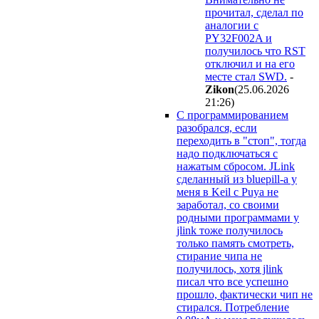
прочитал, сделал по
аналогии с
PY32F002A и
получилось что RST
отключил и на его
месте стал SWD.
-
Zikon
(25.06.2026
21:26
)
С программированием
разобрался, если
переходить в "стоп", тогда
надо подключаться с
нажатым сбросом. JLink
сделанный из bluepill-а у
меня в Keil c Puya не
заработал, со своими
родными программами у
jlink тоже получилось
только память смотреть,
стирание чипа не
получилось, хотя jlink
писал что все успешно
прошло, фактически чип не
стирался. Потребление