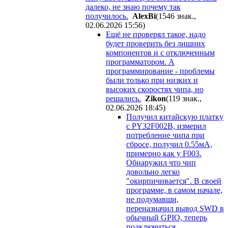
далеко, не знаю почему так
получилось.
AlexBi
(1546 знак.,
02.06.2026 15:56
)
Ещё не проверял такое, надо
будет проверить без лишних
компонентов и с отключенным
программатором. А
программирование - проблемы
были только при низких и
высоких скоростях чипа, но
решались.
Zikon
(119 знак.,
02.06.2026 18:45
)
Получил китайскую платку
с PY32F002B, измерил
потребление чипа при
сбросе, получил 0.55мА,
примерно как у F003.
Обнаружил что чип
довольно легко
"окирпичивается". В своей
программе, в самом начале,
не подумавши,
переназначил вывод SWD в
обычный GPIO, теперь
подключиться