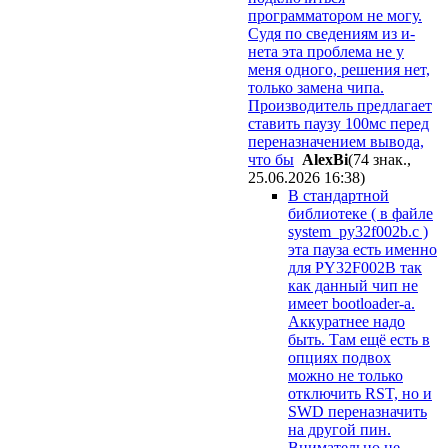
программатором не могу.
Судя по сведениям из и-
нета эта проблема не у
меня одного, решения нет,
только замена чипа.
Производитель предлагает
ставить паузу 100мс перед
переназначением вывода,
что бы
AlexBi
(74 знак.,
25.06.2026 16:38
)
В стандартной
библиотеке ( в файле
system_py32f002b.c )
эта пауза есть именно
для PY32F002B так
как данный чип не
имеет bootloader-а.
Аккуратнее надо
быть. Там ещё есть в
опциях подвох
можно не только
отключить RST, но и
SWD переназначить
на другой пин.
Внимательно не