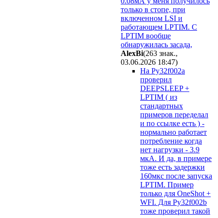
0.08мА у меня получилось
только в стопе, при
включенном LSI и
работающем LPTIM. C
LPTIM вообще
обнаружилась засада,
AlexBi
(263 знак.,
03.06.2026 18:47
)
На Py32f002a
проверил
DEEPSLEEP +
LPTIM ( из
стандартных
примеров переделал
и по ссылке есть ) -
нормально работает
потребление когда
нет нагрузки - 3.9
мкА. И да, в примере
тоже есть задержки
160мкс после запуска
LPTIM. Пример
только для OneShot +
WFI. Для Py32f002b
тоже проверил такой