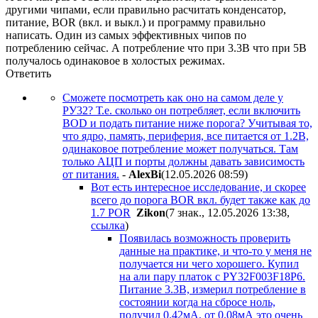
другими чипами, если правильно расчитать конденсатор,
питание, BOR (вкл. и выкл.) и программу правильно
написать. Один из самых эффективных чипов по
потреблению сейчас. А потребление что при 3.3В что при 5В
получалось одинаковое в холостых режимах.
Ответить
Сможете посмотреть как оно на самом деле у
РУ32? Т.е. сколько он потребляет, если включить
BOD и подать питание ниже порога? Учитывая то,
что ядро, память, периферия, все питается от 1.2В,
одинаковое потребление может получаться. Там
только АЦП и порты должны давать зависимость
от питания.
-
AlexBi
(12.05.2026 08:59
)
Вот есть интересное исследование, и скорее
всего до порога BOR вкл. будет также как до
1.7 POR
Zikon
(7 знак., 12.05.2026 13:38
,
ссылка
)
Появилась возможность проверить
данные на практике, и что-то у меня не
получается ни чего хорошего. Купил
на али пару платок с PY32F003F18P6.
Питание 3.3В, измерил потребление в
состоянии когда на сбросе ноль,
получил 0.42мА, от 0.08мА это очень