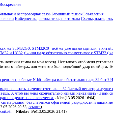
Воскресенье
ильная и беспроводная связь
Блошиный рынок
Объявления
нологии
Кибернетика, автоматика, протоколы
Схемы, платы, ко
как-же STM32G0, STM32C0 - всё же уже давно сделали, а китайц
TM32 и HC32 )) - или надо обязательно совместимое с STM32 ( 
ть ложечки гамна на мой взгояд. Нет такого чтоб меня устраива
2 битного таймера.. для меня это был подлейший удар по яйцам. 
 решает проблему N-bit таймера или обязательно надо 32 бит ? И
омарно считать значение счетчика в 32 битный регистр, а лучше п
вещь. А чтоб вы меня окончательно начали ненавидеть - я вам с
п не сделать по человечески.
-
klen
(13.05.2026 16:04
)
-сигма делают, без счетчиков офигенной разрядности и диких ме
13.05.2026 20:53
,
ссылка
)
сойдёт.
-
Nikolay_Po
(13.05.2026 21:41
)