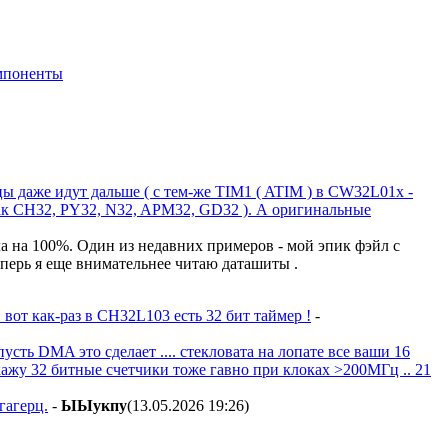
мпоненты
ы даже идут дальше ( с тем-же TIM1 ( ATIM ) в CW32L01x -
как CH32, PY32, N32, APM32, GD32 ). А оригинальные
ла на 100%. Один из недавних примеров - мой эпик фэйл с
Теперь я еще внимательнее читаю даташиты .
 вот как-раз в CH32L103 есть 32 бит таймер !
-
усть DMA это сделает .... стекловата на лопате все ваши 16
кажу 32 битные счетчики тоже гавно при клоках >200МГц .. 21
гагерц.
-
ЫЫyкпy
(13.05.2026 19:26
)