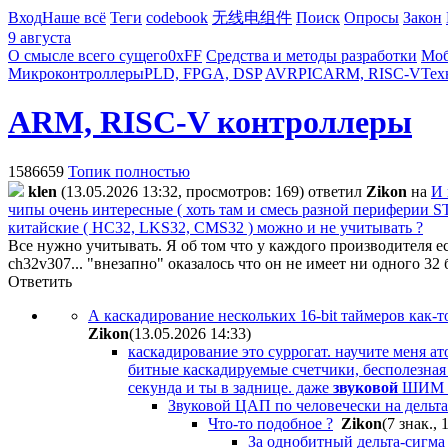
Вход
Наше всё
Теги
codebook
无线电组件
Поиск
Опросы
Закон
9 августа
О смысле всего сущего
0xFF
Средства и методы разработки
Моб
Микроконтроллеры
PLD, FPGA, DSP
AVR
PIC
ARM, RISC-V
Тех
ARM, RISC-V контроллеры
1586659
Топик полностью
klen
(13.05.2026 13:32, просмотров: 169)
ответил
Zikon
на
И 
чипы очень интересные ( хоть там и смесь разной периферии S
китайские ( HC32, LKS32, CMS32 ) можно и не учитывать ?
Все нужно учитывать. Я об том что у каждого производителя ес
ch32v307... "внезапно" оказалось что он не имеет ни одного 3
Ответить
А каскадирование нескольких 16-bit таймеров как-то
Zikon
(13.05.2026 14:33
)
каскадирование это суррогат. научите меня ат
битные каскадируемые счетчики, бесполезная 
секунда и ты в заднице. даже
звуковой
ШИМ ца
Звуковой ЦАП по человечески на дельта
Что-то подобное ?
Zikon
(7 знак., 
За однобитный дельта-сигма 