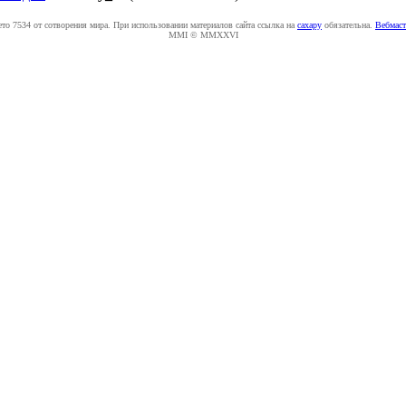
ето 7534 от сотворения мира. При использовании материалов сайта ссылка на
caxapу
обязательна.
Вебмаст
MMI © MMXXVI