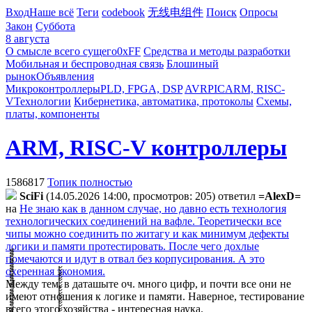
Вход
Наше всё
Теги
codebook
无线电组件
Поиск
Опросы
Закон
Суббота
8 августа
О смысле всего сущего
0xFF
Средства и методы разработки
Мобильная и беспроводная связь
Блошиный
рынок
Объявления
Микроконтроллеры
PLD, FPGA, DSP
AVR
PIC
ARM, RISC-
V
Технологии
Кибернетика, автоматика, протоколы
Схемы,
платы, компоненты
ARM, RISC-V контроллеры
1586817
Топик полностью
SciFi
(14.05.2026 14:00, просмотров: 205)
ответил
=AlexD=
на
Не знаю как в данном случае, но давно есть технология
технологических соединений на вафле. Теоретически все
чипы можно соединить по житагу и как минимум дефекты
логики и памяти протестировать. После чего дохлые
помечаются и идут в отвал без корпусирования. А это
охеренная экономия.
Между тем, в даташыте оч. много цифр, и почти все они не
имеют отношения к логике и памяти. Наверное, тестирование
всего этого хозяйства - интересная наука.