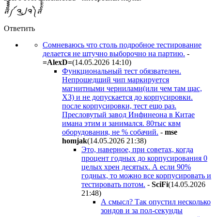
ส็็็็็็็็็็็็็็็็็็็็็็็็็༼ ຈل͜ຈ༽ส้้้้้้้้้้้้้้้้้้้้้้้
Ответить
Сомневаюсь что столь подробное тестирование
делается не штучно выборочно на партию.
-
=AlexD=
(14.05.2026 14:10
)
Функциональный тест обязвателен.
Непрошедший чип маркируется
магнитными чернилами(или чем там щас,
ХЗ) и не допускается до корпусировки.
после корпусировки, тест ещо раз.
Пресловутый завод Инфинеона в Китае
имана этим и занимался. 80тыс квм
оборудования, не % собачий.
-
mse
homjak
(14.05.2026 21:38
)
Это, наверное, при советах, когда
процент годных до корпусирования 0
целых хрен десятых. А если 90%
годных, то можно все корпусировать и
тестировать потом.
-
SciFi
(14.05.2026
21:48
)
А смысл? Так опустил несколько
зондов и за пол-секунды