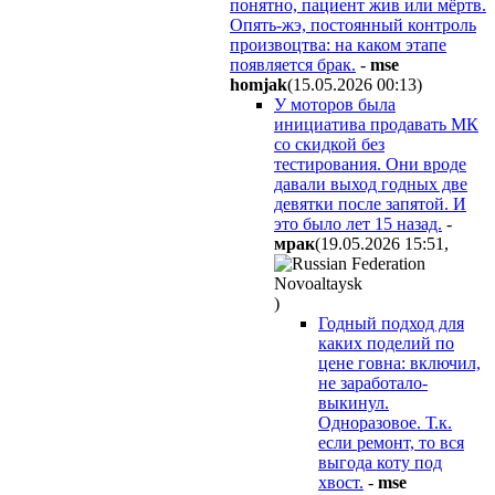
понятно, пациент жив или мёртв.
Опять-жэ, постоянный контроль
произвоцтва: на каком этапе
появляется брак.
-
mse
homjak
(15.05.2026 00:13
)
У моторов была
инициатива продавать МК
со скидкой без
тестирования. Они вроде
давали выход годных две
девятки после запятой. И
это было лет 15 назад.
-
мpaк
(19.05.2026 15:51
,
)
Годный подход для
каких поделий по
цене говна: включил,
не заработало-
выкинул.
Одноразовое. Т.к.
если ремонт, то вся
выгода коту под
хвост.
-
mse