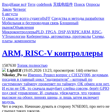
Вход
Наше всё
Теги
codebook
无线电组件
Поиск
Опросы
Закон
Четверг
6 августа
О смысле всего сущего
0xFF
Средства и методы разработки
Мобильная и беспроводная связь
Блошиный
рынок
Объявления
Микроконтроллеры
PLD, FPGA, DSP
AVR
PIC
ARM, RISC-
V
Технологии
Кибернетика, автоматика, протоколы
Схемы,
платы, компоненты
ARM, RISC-V контроллеры
1587630
Топик полностью
LightElf
(19.05.2026 13:23, просмотров: 144)
ответил
Nikolay_Po
на
Именно. Решил вопрос с CH32V006, ведомым,
посадив в главный цикл "надзирателя" - который по
системному таймеру проверяет по таймеру, ОК обмен или нет.
И если не ОК, то сначала вырубает слейва совсем, берёт GPIO
под своё управление. И, сначала, убеждается, что уровни
высокие на обоих линиях шины, и лишь затем включает
модуль.
Чет я очкую. Начинаю думать в сторону N76E003, про него не
слышал таких ужосов.