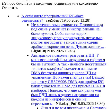
Не надо делать мне как лучше, оставьте мне как хорошо
Ответить
А если чисто программный I2C-slave
реализовать?
-
reZident
(19.05.2026 13:28
)
Не хотелось заморачиваться. Готового кода
под слейв у меня нет (никогда раньше не
было нужно). Собственно надо к
линуксовому процу прикрутить несколько
портов ногодрыга, а писать линуксячий
драйвер откровенно лень. Думаю дальше ...
-
LightElf
(19.05.2026 13:46
)
Аппаратное позволяет разгрузить ЦП. У
меня все интерфейсы загружены и софтом я
бы не вытянул. А так - немного посуетишься
- и поток кладётся/изымается из памяти
DMA без траты лишних циклов ЦП на
управление. Но нужен глаз, да глаз! Вышло
так, что у CH32V006, DMA для приёма I2C
накладывается на DMA для приёма UART и
наоборот. Повезло, что мне как раз нужен
был ПДП лишь в одном направлении на
каждом из интерфейсов и они не
пересеклись.
-
Nikolay_Po
(19.05.2026 13:36
)
Дык я и не вам предложил, а Светлому