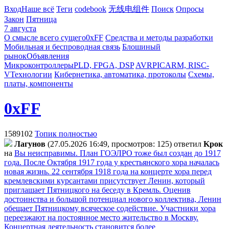
Вход
Наше всё
Теги
codebook
无线电组件
Поиск
Опросы
Закон
Пятница
7 августа
О смысле всего сущего
0xFF
Средства и методы разработки
Мобильная и беспроводная связь
Блошиный
рынок
Объявления
Микроконтроллеры
PLD, FPGA, DSP
AVR
PIC
ARM, RISC-
V
Технологии
Кибернетика, автоматика, протоколы
Схемы,
платы, компоненты
0xFF
1589102
Топик полностью
Лaгyнoв
(27.05.2026 16:49, просмотров: 125)
ответил
Kpoк
на
Вы неисправимы. План ГОЭЛРО тоже был создан до 1917
года. После Октября 1917 года у крестьянского хора началась
новая жизнь. 22 сентября 1918 года на концерте хора перед
кремлевскими курсантами присутствует Ленин, который
приглашает Пятницкого на беседу в Кремль. Оценив
достоинства и большой потенциал нового коллектива, Ленин
обещает Пятницкому всяческое содействие. Участники хора
переезжают на постоянное место жительство в Москву.
Концертная деятельность становится более