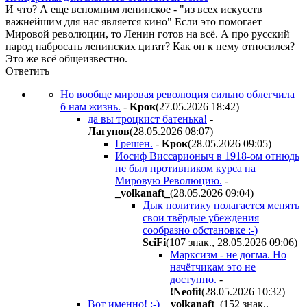
И что? А еще вспомним ленинское - "из всех искусств
важнейшим для нас является кино" Если это помогает
Мировой революции, то Ленин готов на всё. А про русский
народ набросать ленинских цитат? Как он к нему относился?
Это же всё общеизвестно.
Ответить
Но вообще мировая революция сильно облегчила
б нам жизнь.
-
Kpoк
(27.05.2026 18:42
)
да вы троцкист батенька!
-
Лaгyнoв
(28.05.2026 08:07
)
Грешен.
-
Kpoк
(28.05.2026 09:05
)
Иосиф Виссарионыч в 1918-ом отнюдь
не был противником курса на
Мировую Революцию.
-
_volkanaft_
(28.05.2026 09:04
)
Дык политику полагается менять
свои твёрдые убеждения
сообразно обстановке :-)
SciFi
(107 знак., 28.05.2026 09:06
)
Марксизм - не догма. Но
начётчикам это не
доступно.
-
!Neofit
(28.05.2026 10:32
)
Вот именно! :-)
_volkanaft_
(152 знак.,