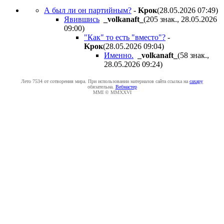
А был ли он партийным?
-
Kpoк
(28.05.2026 07:49
)
Явившись
_volkanaft_
(205 знак., 28.05.2026
09:00
)
"Как" то есть "вместо"?
-
Kpoк
(28.05.2026 09:04
)
Именно.
_volkanaft_
(58 знак.,
28.05.2026 09:24
)
Лето 7534 от сотворения мира. При использовании материалов сайта ссылка на
caxapу
обязательна.
Вебмастер
MMI © MMXXVI