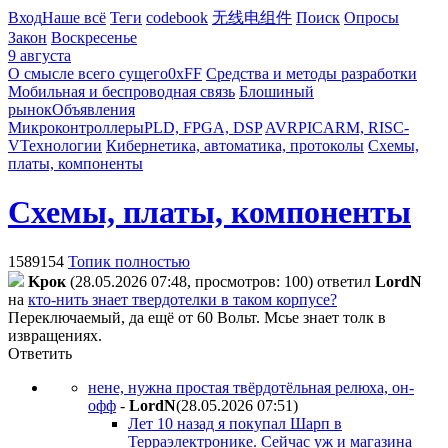
Вход
Наше всё
Теги
codebook
无线电组件
Поиск
Опросы
Закон
Воскресенье
9 августа
О смысле всего сущего
0xFF
Средства и методы разработки
Мобильная и беспроводная связь
Блошиный
рынок
Объявления
Микроконтроллеры
PLD, FPGA, DSP
AVR
PIC
ARM, RISC-
V
Технологии
Кибернетика, автоматика, протоколы
Схемы,
платы, компоненты
Схемы, платы, компоненты
1589154
Топик полностью
Kpoк
(28.05.2026 07:48, просмотров: 100)
ответил
LordN
на
кто-нить знает твердотелки в таком корпусе?
Переключаемый, да ещё от 60 Вольт. Мсье знает толк в
извращениях.
Ответить
нене, нужна простая твёрдотёльная релюха, он-
офф
-
LordN
(28.05.2026 07:51
)
Лет 10 назад я покупал Шарп в
Терраэлектронике. Сейчас уж и магазина