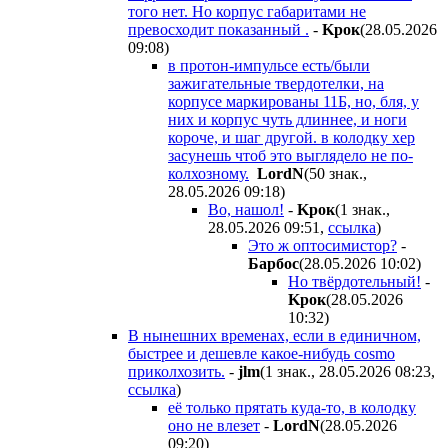
того нет. Но корпус габаритами не
превосходит показанный .
-
Kpoк
(28.05.2026
09:08
)
в протон-импульсе есть/были
зажигательные твердотелки, на
корпусе маркированы 11Б, но, бля, у
них и корпус чуть длиннее, и ноги
короче, и шаг другой. в колодку хер
засунешь чтоб это выглядело не по-
колхозному.
LordN
(50 знак.,
28.05.2026 09:18
)
Во, нашол!
-
Kpoк
(1 знак.,
28.05.2026 09:51
,
ссылка
)
Это ж оптосимистор?
-
Бapбoc
(28.05.2026 10:02
)
Но твёрдотельный!
-
Kpoк
(28.05.2026
10:32
)
В нынешних временах, если в единичном,
быстрее и дешевле какое-нибудь cosmo
приколхозить.
-
jlm
(1 знак., 28.05.2026 08:23
,
ссылка
)
её только прятать куда-то, в колодку
оно не влезет
-
LordN
(28.05.2026
09:20
)