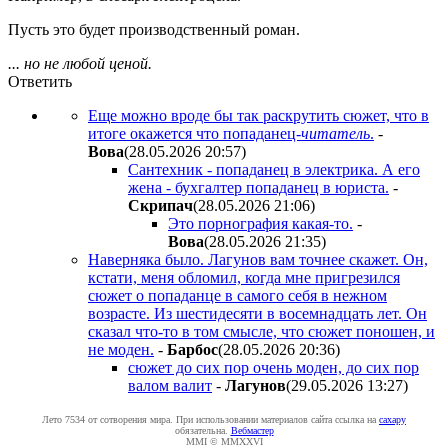
Пусть это будет производственный роман.
... но не любой ценой.
Ответить
Еще можно вроде бы так раскрутить сюжет, что в
итоге окажется что попаданец-
читатель
.
-
Boвa
(28.05.2026 20:57
)
Сантехник - попаданец в электрика. А его
жена - бухгалтер попаданец в юриста.
-
Cкpипaч
(28.05.2026 21:06
)
Это порнография какая-то.
-
Boвa
(28.05.2026 21:35
)
Наверняка было. Лагунов вам точнее скажет. Он,
кстати, меня обломил, когда мне пригрезился
сюжет о попаданце в самого себя в нежном
возрасте. Из шестидесяти в восемнадцать лет. Он
сказал что-то в том смысле, что сюжет поношен, и
не моден.
-
Бapбoc
(28.05.2026 20:36
)
сюжет до сих пор очень моден, до сих пор
валом валит
-
Лaгyнoв
(29.05.2026 13:27
)
Лето 7534 от сотворения мира. При использовании материалов сайта ссылка на
caxapу
обязательна.
Вебмастер
MMI © MMXXVI