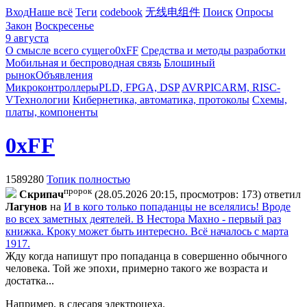
Вход
Наше всё
Теги
codebook
无线电组件
Поиск
Опросы
Закон
Воскресенье
9 августа
О смысле всего сущего
0xFF
Средства и методы разработки
Мобильная и беспроводная связь
Блошиный
рынок
Объявления
Микроконтроллеры
PLD, FPGA, DSP
AVR
PIC
ARM, RISC-
V
Технологии
Кибернетика, автоматика, протоколы
Схемы,
платы, компоненты
0xFF
1589280
Топик полностью
пророк
Cкpипaч
(28.05.2026 20:15, просмотров: 173)
ответил
Лaгyнoв
на
И в кого только попаданцы не вселялись! Вроде
во всех заметных деятелей. В Нестора Махно - первый раз
книжка. Кроку может быть интересно. Всё началось с марта
1917.
Жду когда напишут про попаданца в совершенно обычного
человека. Той же эпохи, примерно такого же возраста и
достатка...
Например, в слесаря электроцеха.