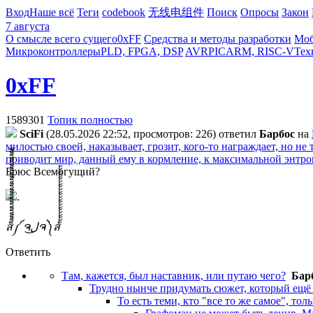
Вход
Наше всё
Теги
codebook
无线电组件
Поиск
Опросы
Закон
7 августа
О смысле всего сущего
0xFF
Средства и методы разработки
Моб
Микроконтроллеры
PLD, FPGA, DSP
AVR
PIC
ARM, RISC-V
Тех
0xFF
1589301
Топик полностью
SciFi
(28.05.2026 22:52, просмотров: 226)
ответил
Бapбoc
на
милостью своей, наказывает, грозит, кого-то награждает, но не
приводит мир, данный ему в кормление, к максимальной энтроп
Брюс Всемогущий?
.
ส็็็็็็็็็็็็็็็็็็็็็็็็็༼ ຈل͜ຈ༽ส้้้้้้้้้้้้้้้้้้้้้้้
Ответить
Там, кажется, был наставник, или путаю чего?
Бap
Трудно нынче придумать сюжет, который ещё 
То есть теми, кто "все то же самое", толь