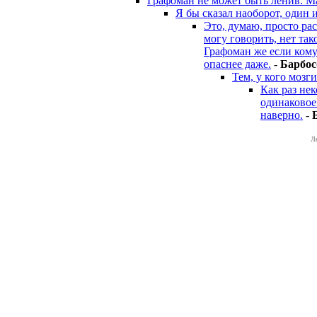
Графоман не может быть ленив. Ма
Я бы сказал наоборот, один 
Это, думаю, просто ра
могу говорить, нет та
Графоман же если кому 
опаснее даже.
-
Бapбoc
Тем, у кого мозг
Как раз не
одинаковое:
наверно.
-
Л