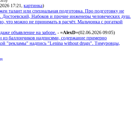
:03
)
.2026 17:21
,
картинка
)
ужен талант или специальная подготовка. Про подготовку не
л. Достоевский, Набоков и прочие инженеры человеческих душ.
но, что можно не принимать в расчёт. Мальчонка с рогаткой
даже объявление на заборе.
-
=AlexD=
(02.06.2026 09:05
)
ван из баллончиков надписями, содержание примерно
кой "рекламы" надпись "Lenina without drugs". Тимуровцы,
ер