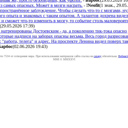
ньяк же, просто безобидный, как уфолог.
-
Бapбoc
(29.05.2026 16
из самых опасных. Может в мозги насрать.
-
!Neofit
(1 знак., 29.05
спространённое заблуждение. Чтобы сделать что-то с мозгами, н
кого опыта и знакомых с таким опытом. А талантов дохрена виде
и сможет что-то изменить в мозгу, то событие столь маловероят
(29.05.2026 17:39
)
и натренированы Достоевским - да, а поколению тик-тока опасно 
которые надписи на заборах опасны весьма. Весь город разрисо
 "работа, телега" и адрес. На проспекте Ленина видел поверх та
Бapбoc
(02.06.2026 19:43
)
ето 7534 от сотворения мира. При использовании материалов сайта ссылка на
caxapу
обязательна.
Вебмаст
MMI © MMXXVI