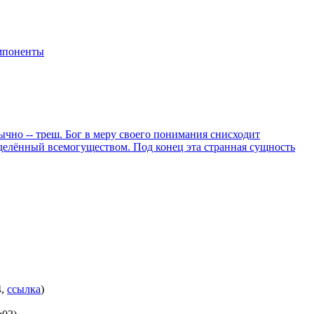
мпоненты
бычно -- треш. Бог в меру своего понимания снисходит
 наделённый всемогуществом. Под конец эта странная сущность
4
,
ссылка
)