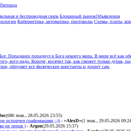
Пятница
ильная и беспроводная связь
Блошиный рынок
Объявления
нологии
Кибернетика, автоматика, протоколы
Схемы, платы, ко
Бог. Попаданец попаднул в Бога некоего мира. В мире всё как о
 того, кого надо. Короче, косячит так, как сможет только дурак,
ии, обнуляет все физические константы и дохнет сам.
бoc
(686 знак., 28.05.2026 23:55
)
не испорчен графоманами ;-))
-
=AlexD=
(1 знак., 29.05.2026 09:2
ко не ленив )
-
Argon
(29.05.2026 15:37
)