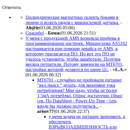
Ответить
Цилиндрические магнитики склеить боками в
линию и возить рядом с микросхемой датчика.
-
Alt@ir
(03.06.2026 05:00
)
Спасибо!
-
Бoмж
(01.06.2026 21:51
)
У меня c продукцией AMS возникла пробема в
программировании настроек. Микросхема AS5162
настраивается при помощи девайса от AMS, к
которому прилагается ПО. Но вот это ПО не
удалось установить, чтобы заработало. Полтора
месяца потратили. Потому заменили на MT6701,
настройки которой делаются по шине i2c.
-
=L.A.=
(01.06.2026 06:32
)
MT6701 - случайно не пробовали питание
"вкл./выкл." делать, для экономии тока
потребления? Мне надо, чтобы не более
1,5мА потреблял. Опрос достаточно 10раз/
сек. По DataSheet - Power-Up Time <1ms,
вроде бы должно получиться...
-
arisov77
(01.06.2026 22:37
)
у меня задача не питание экономить, а
обеспечить
ВЗРЫВОЗАЩИЩЕННОСТЬ или