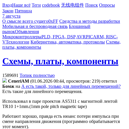
Вход
Наше всё
Теги
codebook
无线电组件
Поиск
Опросы
Закон
Пятница
7 августа
О смысле всего сущего
0xFF
Средства и методы разработки
Мобильная и беспроводная связь
Блошиный
рынок
Объявления
Микроконтроллеры
PLD, FPGA, DSP
AVR
PIC
ARM, RISC-
V
Технологии
Кибернетика, автоматика, протоколы
Схемы,
платы, компоненты
Схемы, платы, компоненты
1589691
Топик полностью
CeneriAM
(01.06.2026 00:44, просмотров: 219)
ответил
Бoмж
на
А есть такой, только для линейных перемещений?
Есть такие для линейного перемещения.
Использовал в паре проектов AS5311 с магнитной лентой
TR10 1+1mm.(1mm pole pitch magnetic tape)
Работают хорошо, правда есть нюанс потери импульса при
смене направления движения (программно обрабатывается
этот момент).