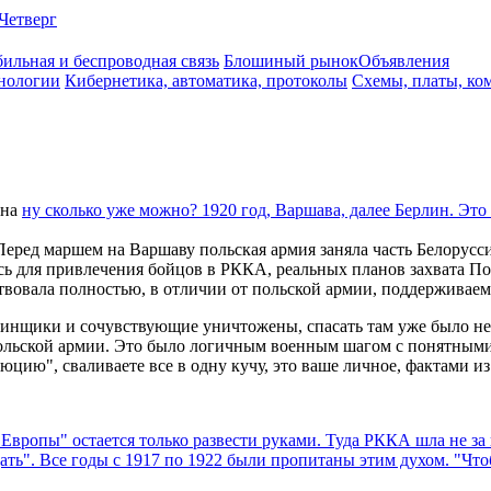
Четверг
ильная и беспроводная связь
Блошиный рынок
Объявления
нологии
Кибернетика, автоматика, протоколы
Схемы, платы, ко
на
ну сколько уже можно? 1920 год, Варшава, далее Берлин. Это 
Перед маршем на Варшаву польская армия заняла часть Белорусс
сь для привлечения бойцов в РККА, реальных планов захвата П
твовала полностью, в отличии от польской армии, поддерживае
ачинщики и сочувствующие уничтожены, спасать там уже было н
льской армии. Это было логичным военным шагом с понятными 
цию", сваливаете все в одну кучу, это ваше личное, фактами из
вропы" остается только развести руками. Туда РККА шла не за п
дать". Все годы с 1917 по 1922 были пропитаны этим духом. "Чт