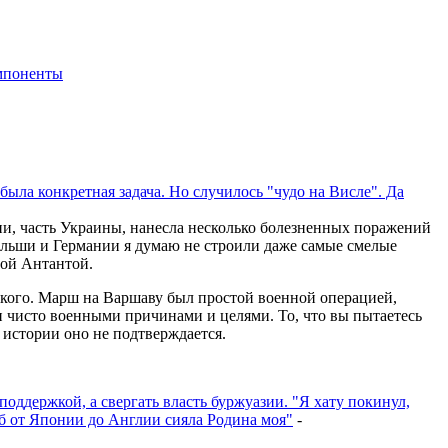
мпоненты
была конкретная задача. Но случилось "чудо на Висле". Да
ии, часть Украины, нанесла несколько болезненных поражений
ольши и Германии я думаю не строили даже самые смелые
мой Антантой.
екого. Марш на Варшаву был простой военной операцией,
чисто военными причинами и целями. То, что вы пытаетесь
 истории оно не подтверждается.
оддержкой, а свергать власть буржуазии. "Я хату покинул,
об от Японии до Англии сияла Родина моя"
-