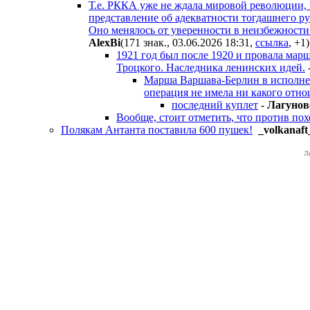
Т.е. РККА уже не ждала мировой революции, и
представление об адекватности тогдашнего р
Оно менялось от уверенности в неизбежности 
AlexBi
(171 знак., 03.06.2026 18:31
,
ссылка
,
+1
)
1921 год был после 1920 и провала марш
Троцкого. Наследника ленинских идей.
Марша Варшава-Берлин в исполне
операция не имела ни какого отно
последний куплет
-
Лaгyнoв
Вообще, стоит отметить, что против по
Полякам Антанта поставила 600 пушек!
_volkanaft
Л