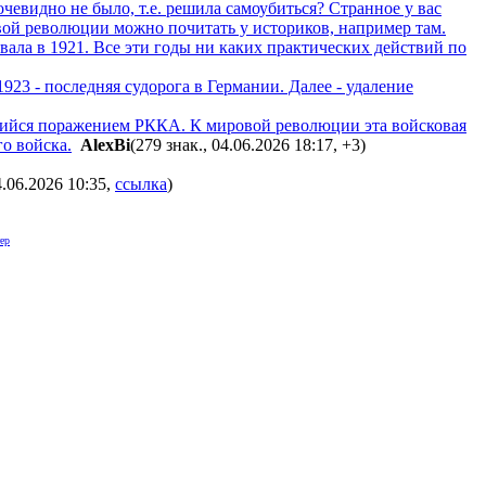
евидно не было, т.е. решила самоубиться? Странное у вас
вой революции можно почитать у историков, например там.
вала в 1921. Все эти годы ни каких практических действий по
923 - последняя судорога в Германии. Далее - удаление
ийся поражением РККА. К мировой революции эта войсковая
о войска.
AlexBi
(279 знак., 04.06.2026 18:17
,
+3
)
4.06.2026 10:35
,
ссылка
)
ер