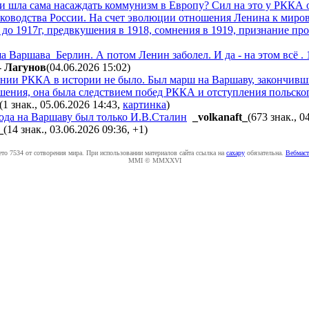
 шла сама насаждать коммунизм в Европу? Сил на это у РККА оч
уководства России. На счет эволюции отношения Ленина к миро
до 1917г, предвкушения в 1918, сомнения в 1919, признание про
а Варшава_Берлин. А потом Ленин заболел. И да - на этом всё . 1
-
Лaгyнoв
(04.06.2026 15:02
)
нии РККА в истории не было. Был марш на Варшаву, закончивш
шения, она была следствием побед РККА и отступления польског
(1 знак., 05.06.2026 14:43
,
картинка
)
хода на Варшаву был только И.В.Сталин
_volkanaft_
(673 знак., 0
_
(14 знак., 03.06.2026 09:36
,
+1
)
ето 7534 от сотворения мира. При использовании материалов сайта ссылка на
caxapу
обязательна.
Вебмаст
MMI © MMXXVI