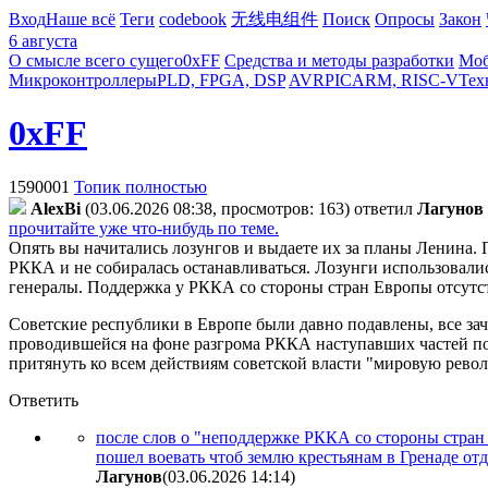
Вход
Наше всё
Теги
codebook
无线电组件
Поиск
Опросы
Закон
6 августа
О смысле всего сущего
0xFF
Средства и методы разработки
Моб
Микроконтроллеры
PLD, FPGA, DSP
AVR
PIC
ARM, RISC-V
Тех
0xFF
1590001
Топик полностью
AlexBi
(03.06.2026 08:38, просмотров: 163)
ответил
Лaгyнoв
прочитайте уже что-нибудь по теме.
Опять вы начитались лозунгов и выдаете их за планы Ленина. 
РККА и не собиралась останавливаться. Лозунги использовали
генералы. Поддержка у РККА со стороны стран Европы отсутс
Советские республики в Европе были давно подавлены, все з
проводившейся на фоне разгрома РККА наступавших частей по
притянуть ко всем действиям советской власти "мировую револю
Ответить
после слов о "неподдержке РККА со стороны стран Е
пошел воевать чтоб землю крестьянам в Гренаде от
Лaгyнoв
(03.06.2026 14:14
)