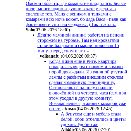
Омской области, где комары не плодились. Белые
ночи, многолюдно и душно в хате у деда, а в
спаленке теть Маня с веником и тапками с
комарами всю ночь воюет, бо дядь Вася - пьян как
фортепьян и спит на чердаке.. :) Так и жили..
-
Solo
(03.06.2026 18:30
)
Дед(по маминой линии) работал на пенсии
сторожем на турбазе. Там над кроватями
ставили балдахин из марли. повоевал 15
минут перед сном и ага.
-
_volkanaft_
(04.06.2026 09:37
)
Когда я жил ещё в Риге, квартира
находилась рядом с парком и комары
порой досаждали. Из уличной ртутной
лампы с разбитым внешним стеклом
сделал комариную геноцидницу.
Оставляешь её на полу спальни
включённой на четверть часа (сам при
этом уходил в другую комнату).
Возвращаешься, а живых комаров уже
и нет.
-
Бoмж
(04.06.2026 12:45
)
А бунусом еще и мебель стала
белой, обои отбелились и цветы
сдохли. Удобно же
-
Alt@ir
(05.06.2026 07:20
)