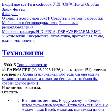
Вход
Наше всё
Теги
codebook
无线电组件
Поиск
Опросы
Закон
Четверг
6 августа
О смысле всего сущего
0xFF
Средства и методы разработки
Мобильная и беспроводная связь
Блошиный
рынок
Объявления
Микроконтроллеры
PLD, FPGA, DSP
AVR
PIC
ARM, RISC-
V
Технологии
Кибернетика, автоматика, протоколы
Схемы,
платы, компоненты
Технологии
1590015
Топик полностью
БAPMAЛEЙ
(03.06.2026 11:36, просмотров: 151)
ответил
scorpion
на
Хрень стационарная. Вот если бы она ещё на
механических лапах за комарами бегала, то это было бы
совсем другое дело :)
И венником их гасила.
Ответить
Вспоминаю детство.. К деду моему, на Севера,
летом съезжались родные. Тетка моя - теть Маня, с
мужем - дядь Васей, мелкими, приезжала из юга